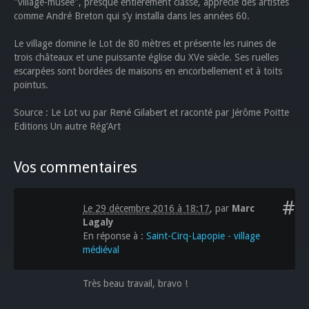
"village-musée", presque entièrement classé, apprécié des artistes
comme André Breton qui s’y installa dans les années 60.
Le village domine le Lot de 80 mètres et présente les ruines de
trois châteaux et une puissante église du XVe siècle. Ses ruelles
escarpées sont bordées de maisons en encorbellement et à toits
pointus.
Source : Le Lot vu par René Gilabert et raconté par Jérôme Poitte
Editions Un autre Rég’Art
Vos commentaires
#
Le 29 décembre 2016 à 18:17
,
par
Marc
Lagaly
En réponse à :
Saint-Cirq-Lapopie - village
médiéval
Très beau travail, bravo !