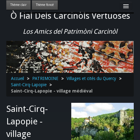
Ò Fial Dels Carcinòls Vertuoses
Accueil
LES QUERCYNOIS & LEUR CULTURE
Los Amics del Patrimòni Carcinòl
PATRIMOINE
GASTRONOMIE
ACTUALITE-CULTURE-EVENEMENTS LOCAUX
>>
Accueil
>
PATRIMOINE
>
Villages et cités du Quercy
>
Saint-Cirq-Lapopie
>
Saint-Cirq-Lapopie - village médiéval
Saint-Cirq-
Lapopie -
village