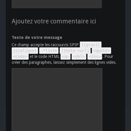
Ajoutez votre commentaire ici
Texte de votre message
Ce champ accepte les raccourcis SPIP
{{gras}}
{italique}
-*liste
[texte->url]
<quote>
<code>
et le code HTML
<q>
<del>
<ins>
. Pour
créer des paragraphes, laissez simplement des lignes vides.