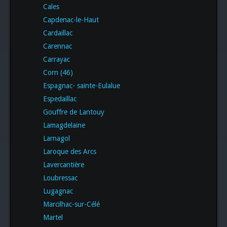
Cales
Capdenac-le-Haut
Cardaillac
Carennac
Carrayac
Corn (46)
Espagnac- sainte-Eulalue
Espedaillac
Gouffre de Lantouy
Lamagdelaine
Larnagol
Laroque des Arcs
Lavercantière
Loubressac
Lugagnac
Marcilhac-sur-Célé
Martel