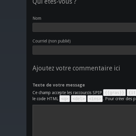
Qui êtes-vous ?
Nom
Courriel (non publié)
Ajoutez votre commentaire ici
Texte de votre message
Ce champ accepte les raccourcis SPIP
{{gras}}
{it
le code HTML
<q>
<del>
<ins>
. Pour créer des p