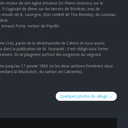
e recteur de son église d’Avarso (St Pierre-Liversou) sur le
. Il s’agissait de dîmes sur les terroirs de Bontiran, mas de
n moulin de B. Lavergne, d’un combel de Tira Romieu), du ruisseau
dirat.
 Arnaud Porte, recteur de Peyrille.
omme Cras, partie de la sénéchaussée de Cahors et nous avons
dans la publication de M. Fourastié ; il est rédigé sous forme
ratoire. Ils se plaignent surtout des exigences du seigneur
ne jusqu’au 17 janvier 1863 où les deux sections formèrent deux
endant la Révolution, du canton de Cabrerets).
Quelques photos du village →