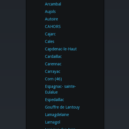
Arcambal
Aujols
Autoire
CAHORS
Cajarc
Cales
Capdenac-le-Haut
Cardaillac
Carennac
Carrayac
Corn (46)
Espagnac- sainte-
Eulalue
Espedaillac
Gouffre de Lantouy
Lamagdelaine
Larnagol