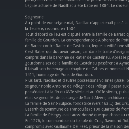
L’église actuelle de Nadilhac a été bâtie en 1884. Le choeur
Seigneurie
Au point de vue seigneurial, Nadillac n’appartenait pas à l
la Teulière, reconnu en 1504.
Tout d’abord ce lieu est disputé entre la famille de Barasc q
famille de Gourdon. La correspondance d’Alphonse de Poitie
de Barasc contre Ratier de Castelnau, lequel a édifié une vil
C’est Ratier qui dut avoir raison, car dans le traité d’assig
compris dans la baronnie de Ratier de Castelnau. Après le p
gourdonnaises de la famille de Castelnau passèrent à Ayme
il faisait son hommage au chapitre de Cahors et nommait N
1411, hommage de Pons de Gourdon.
Plus tard, Nadillac et d’autres possessions voisines (Ussel,
seigneur noble Antoine de Pélegri ; des Pélegri il passa aux 
possédaient à la fin du XVIè siècle et au XVIIè siècle), pui
était seigneur M. de Lostange de Saint-Alvère, archidiacre 
La famille de Saint-Sulpice, fondatrice (vers 163...) des Ur
Basarthide (commune de Francoulès) : 100 quartes de frome
La famille de Pélegry avait aussi donné quelque chose au c
En 1276, le commandeur du temple de Cras, Raymond Robert
compromis avec Guillaume Del Faet, prieur de la maison de