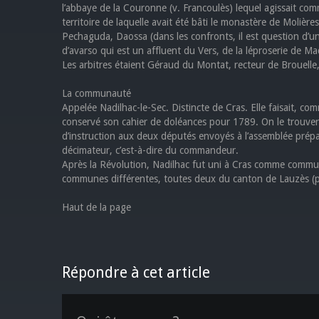
l’abbaye de la Couronne (v. Francoulès) lequel agissait comm
territoire de laquelle avait été bâti le monastère de Molières
Pechaguda, Daossa (dans les confronts, il est question d’u
d’avarso qui est un affluent du Vers, de la léproserie de Ma
Les arbitres étaient Géraud du Montat, recteur de Brouelle,
La communauté
Appelée Nadilhac-le-Sec. Distincte de Cras. Elle faisait, c
conservé son cahier de doléances pour 1789. On le trouvera 
d’instruction aux deux députés envoyés à l’assemblée prépa
décimateur, c’est-à-dire du commandeur.
Après la Révolution, Nadilhac fut uni à Cras comme commu
communes différentes, toutes deux du canton de Lauzès (p
Haut de la page
Répondre à cet article