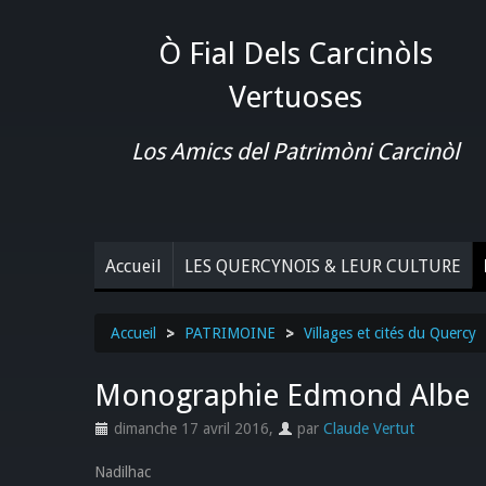
Ò Fial Dels Carcinòls
Vertuoses
Los Amics del Patrimòni Carcinòl
Accueil
LES QUERCYNOIS & LEUR CULTURE
Accueil
>
PATRIMOINE
>
Villages et cités du Quercy
Monographie Edmond Albe
dimanche 17 avril 2016
,
par
Claude Vertut
Nadilhac