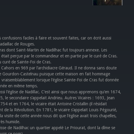
confusions faciles à faire et souvent faites, car on écrit aussi
Nadaillac de Rouges.
 Cras dont Saint-Martin de Nadilhac fut toujours annexe. Les
le était perçue par le commandeur et en partie par le curé de Cras.
u curé de Sainte-Foi de Cras.
e Cahors en 969 par l’archidiacre Géraud. Il ne donna sans doute
n de Gourdon-Castelnau puisque cette maison en fait hommage
vraisemblablement lorsque l’église Sainte-Foi de Cras fut donnée
donnée en même temps.
ussi l’église de Nadillac. C’est ainsi que nous apprenons qu’en 1674,
685, le secondaire s’appelait Andrieu. Autres Vicaires : 1693, Jean
 et en 1764, le vicaire était Antoine Cristallin (il résidait
t de la Révolution. En 1781, le vicaire s’appelait Louis Pégourié,
 visite de cette année nous dit que l’église avait trois chapelles,
très humide.
isse de Nadilhac un quartier appelé Le Priourat, dont la dîme se
(voir ce nom).