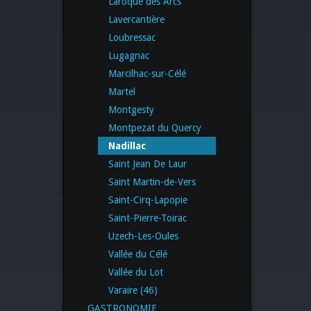
Laroque des Arcs
Lavercantière
Loubressac
Lugagnac
Marcilhac-sur-Célé
Martel
Montgesty
Montpezat du Quercy
Nadillac
Saint Jean De Laur
Saint Martin-de-Vers
Saint-Cirq-Lapopie
Saint-Pierre-Toirac
Uzech-Les-Oules
Vallée du Célé
Vallée du Lot
Varaire (46)
GASTRONOMIE