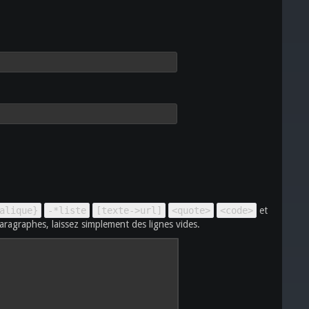
alique}
-*liste
[texte->url]
<quote>
<code>
et
aragraphes, laissez simplement des lignes vides.