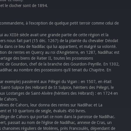
 et le clocher sont de 1894.
a commanderie, à l’exception de quelque petit terroir comme celui de
ui au XIIIè siècle avait une grande partie de cette région et la
rs nous fait part (15 déc. 1267) de la plainte du chevalier Déodat
la dans ce lieu de Nadillac qui lui appartient, et malgré sa volonté.
nation de rentes en Quercy au roi d’Angleterre, en 1287, Nadilhac est
artage des biens de Ratier II, toutes les possessions
ric de Gourdon, chef de la branche des Gourdon-Peyrille. En 1302,
adilhac au nombre des possessions qu’il tenait du Chapitre. En
 par exemple) passèrent aux Pélegri du Vigan : en 1507, en était
Saint-Sulpice (les Hébrard de St Sulpice, héritiers des Pélegri, le
s aux Lostanges de Saint-Alvère (héritiers des Hébrard) : en 1724 en
de Cahors.
sulines de Cahors, leur donna des rentes sur Nadilhac et La
nt et 10 quartons de seigle, évalués 450 livres.
ollège de Cahors qui portait ce nom dans la paroisse de Nadilhac.
, passait au nom de l’église de Nadilhac, annexe de Cras, un
s chanoines réguliers de Molières, près Francoulès, dépendant de