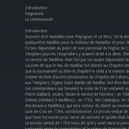
Introduction
Seigneurie
La communauté
Introduction
Souvent écrit Nadaillac (voir Peyrignac et Le Roc). De là des 
quelquefois Nadillac pour le château de Nadaillac et pour 
Ce lieu dépendait au point de vue paroissial de l’église de
Templiers puis les Hospitaliers y avaient droit à la dîme. El
Le service de Nadilhac était fait par un vicaire dépendant d
Lacoste dit que le lieu de Nadillac fut donné au Chapitre d
que la suzeraineté ou bien le chapitre la céda à la maiso
comme de bien d’autres possessions au chapitre de Cahors, 
aux Templiers, l’église Saint-Martin de Nadillac dut être 
Les commandeurs qui faisaient la visite de Cras visitaient a
Pierre Gaillard, vicaire, faisait le service de l’annexe ; en 1
Delsols (résidant à Nadilhac) ; en 1702, Me Cambajou, en 1754
d’ordinaire à Nadilhac), qui sera recteur du Bastit au momen
curé de Cras en 1784, constitutionnel. Le procès-verbal de la
que l’une fut murée pour servir de sacristie et qu’elle était 
Le procès-verbal de 1764 nous dit qu’il y avait dans la paro
partageait entre le commandeur et le prieur de Francoulès 