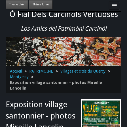
Ò Fial Dels Carcinòls Vertuoses
Accueil
LES QUERCYNOIS & LEUR CULTURE
Los Amics del Patrimòni Carcinòl
PATRIMOINE
GASTRONOMIE
ACTUALITE-CULTURE-EVENEMENTS LOCAUX
>>
Accueil
>
PATRIMOINE
>
Villages et cités du Quercy
>
Montgesty
>
Exposition village santonnier - photos Mireille
Lancelin
Exposition village
santonnier - photos