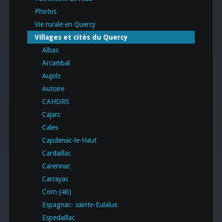
Photos
Vie rurale en Quercy
Villages et cités du Quercy
Albas
Arcambal
Aujols
Autoire
CAHORS
Cajarc
Cales
Capdenac-le-Haut
Cardaillac
Carennac
Carrayac
Corn (46)
Espagnac- sainte-Eulalue
Espedaillac