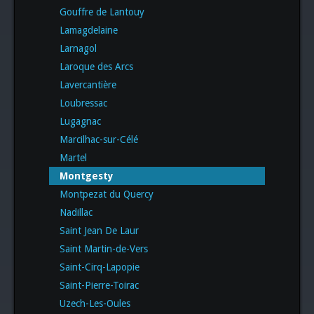
Gouffre de Lantouy
Lamagdelaine
Larnagol
Laroque des Arcs
Lavercantière
Loubressac
Lugagnac
Marcilhac-sur-Célé
Martel
Montgesty
Montpezat du Quercy
Nadillac
Saint Jean De Laur
Saint Martin-de-Vers
Saint-Cirq-Lapopie
Saint-Pierre-Toirac
Uzech-Les-Oules