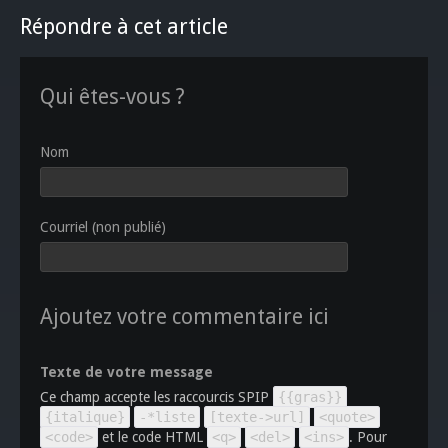
Répondre à cet article
Qui êtes-vous ?
Nom
Courriel (non publié)
Ajoutez votre commentaire ici
Texte de votre message
Ce champ accepte les raccourcis SPIP
{{gras}}
{italique}
-*liste
[texte->url]
<quote>
<code>
et le code HTML
<q>
<del>
<ins>
. Pour