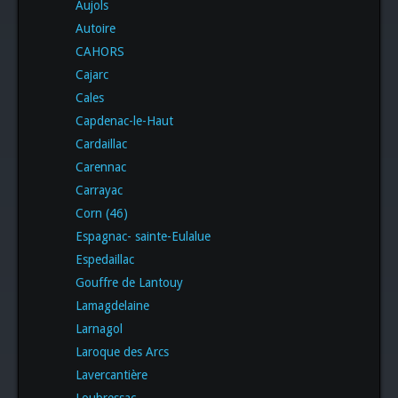
Aujols
Autoire
CAHORS
Cajarc
Cales
Capdenac-le-Haut
Cardaillac
Carennac
Carrayac
Corn (46)
Espagnac- sainte-Eulalue
Espedaillac
Gouffre de Lantouy
Lamagdelaine
Larnagol
Laroque des Arcs
Lavercantière
Loubressac