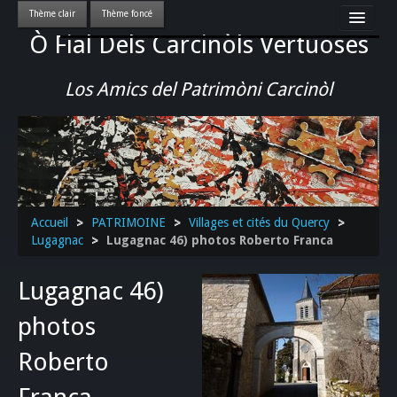
Ò Fial Dels Carcinòls Vertuoses
Accueil
LES QUERCYNOIS & LEUR CULTURE
Los Amics del Patrimòni Carcinòl
PATRIMOINE
GASTRONOMIE
ACTUALITE-CULTURE-EVENEMENTS LOCAUX
>>
Accueil
>
PATRIMOINE
>
Villages et cités du Quercy
>
Lugagnac
>
Lugagnac 46) photos Roberto Franca
Lugagnac 46)
photos
Roberto