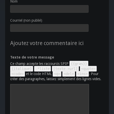
Nom
Courriel (non publié)
Ajoutez votre commentaire ici
Texte de votre message
Ce champ accepte les raccourcis SPIP
{{gras}}
{italique}
-*liste
[texte->url]
<quote>
<code>
et le code HTML
<q>
<del>
<ins>
. Pour
créer des paragraphes, laissez simplement des lignes vides.