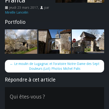
Franca
jeudi 23 mars 2017
,
par
Mireille Lancelin
Portfolio
← Le moulin de Lugagnac et l’oratoire Notre-Dame des Sept
Douleurs (Lot) Photos Michel Palis
Répondre à cet article
Qui êtes-vous ?