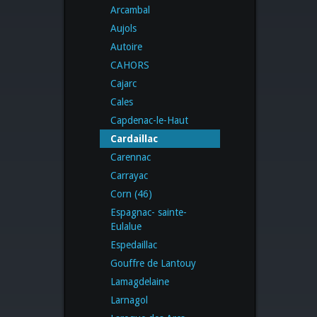
Arcambal
Aujols
Autoire
CAHORS
Cajarc
Cales
Capdenac-le-Haut
Cardaillac
Carennac
Carrayac
Corn (46)
Espagnac- sainte-
Eulalue
Espedaillac
Gouffre de Lantouy
Lamagdelaine
Larnagol