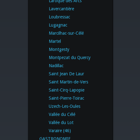
Laroque des Arcs
Lavercantière
Loubressac
Lugagnac
Marcilhac-sur-Célé
Martel
Montgesty
Montpezat du Quercy
Nadillac
Saint Jean De Laur
Saint Martin-de-Vers
Saint-Cirq-Lapopie
Saint-Pierre-Toirac
Uzech-Les-Oules
Vallée du Célé
Vallée du Lot
Varaire (46)
GASTRONOMIE