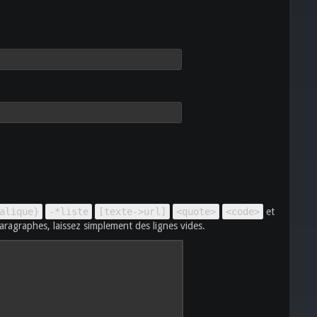
alique}
-*liste
[texte->url]
<quote>
<code>
et
aragraphes, laissez simplement des lignes vides.