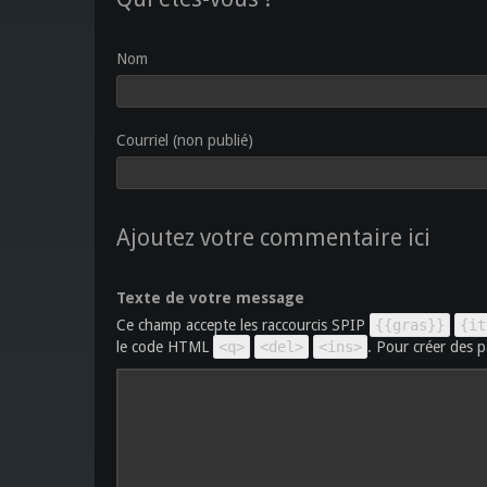
Nom
Courriel (non publié)
Ajoutez votre commentaire ici
Texte de votre message
Ce champ accepte les raccourcis SPIP
{{gras}}
{it
le code HTML
<q>
<del>
<ins>
. Pour créer des p