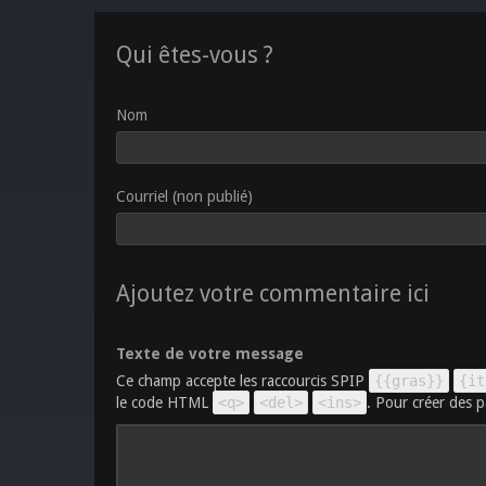
Qui êtes-vous ?
Nom
Courriel (non publié)
Ajoutez votre commentaire ici
Texte de votre message
Ce champ accepte les raccourcis SPIP
{{gras}}
{it
le code HTML
<q>
<del>
<ins>
. Pour créer des p