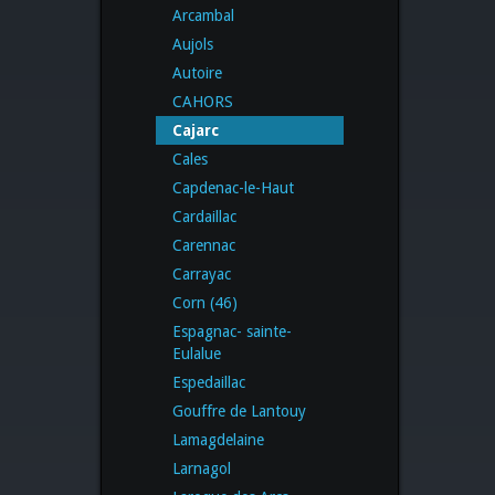
Arcambal
Aujols
Autoire
CAHORS
Cajarc
Cales
Capdenac-le-Haut
Cardaillac
Carennac
Carrayac
Corn (46)
Espagnac- sainte-
Eulalue
Espedaillac
Gouffre de Lantouy
Lamagdelaine
Larnagol