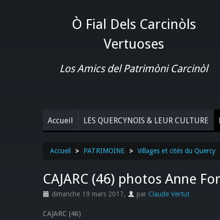
Ò Fial Dels Carcinòls
Vertuoses
Los Amics del Patrimòni Carcinòl
Accueil
LES QUERCYNOIS & LEUR CULTURE
Accueil
>
PATRIMOINE
>
Villages et cités du Quercy
CAJARC (46) photos Anne For
dimanche 19 mars 2017
,
par
Claude Vertut
CAJARC (46)