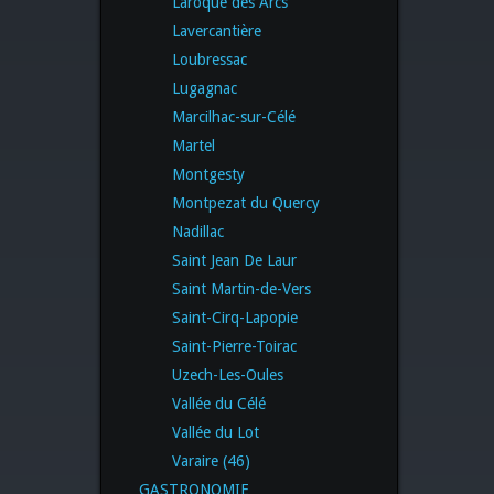
Laroque des Arcs
Lavercantière
Loubressac
Lugagnac
Marcilhac-sur-Célé
Martel
Montgesty
Montpezat du Quercy
Nadillac
Saint Jean De Laur
Saint Martin-de-Vers
Saint-Cirq-Lapopie
Saint-Pierre-Toirac
Uzech-Les-Oules
Vallée du Célé
Vallée du Lot
Varaire (46)
GASTRONOMIE