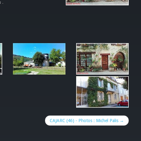
 .
CAJARC (46) - Photos : Michel Palis →