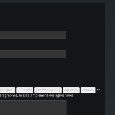
alique}
-*liste
[texte->url]
<quote>
<code>
et
aragraphes, laissez simplement des lignes vides.