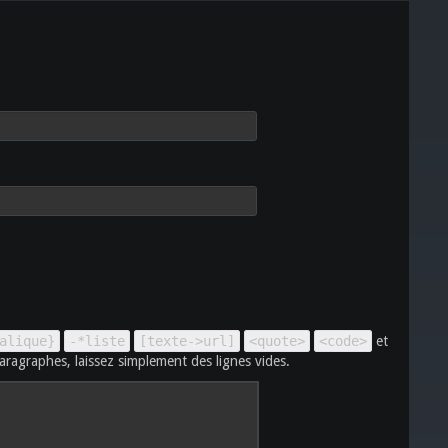
alique}
-*liste
[texte->url]
<quote>
<code>
et
aragraphes, laissez simplement des lignes vides.