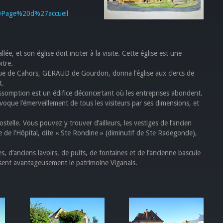
%20Page%20d%27accueil
e, et son église doit inciter à la visite. Cette église est une
itre.
ue de Cahors, GERAUD de Gourdon, donna l’église aux clercs de
t.
ssomption est un édifice déconcertant où les entreprises abondent.
oque l’émerveillement de tous les visiteurs par ses dimensions, et
elle. Vous pouvez y trouver d’ailleurs, les vestiges de l’ancien
 de l’Hôpital, dite « Ste Rondine » (diminutif de Ste Radegonde),
s, d’anciens lavoirs, de puits, de fontaines et de l’ancienne bascule
issent avantageusement le patrimoine Viganais.