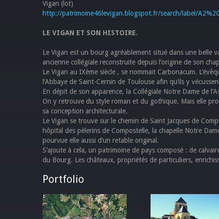
Vigan (lot)
http://patrimoine46levigan.blogspot.fr/search/label/A2
LE VIGAN ET SON HISTOIRE.
Le Vigan est un bourg agréablement situé dans une belle vallé
ancienne collégiale reconstruite depuis l’origine de son chap
Le Vigan au IXème siècle , se nommait Carbonacum. L’évêq
l’Abbaye de Saint-Cernin de Toulouse afin qu’ils y vécussen
En dépit de son apparence, la Collégiale Notre Dame de l’A
On y retrouve du style roman et du gothique. Mais elle prov
sa conception architecturale.
Le Vigan se trouve sur le chemin de Saint Jacques de Compost
hôpital des pèlerins de Compostelle, la chapelle Notre Dame
pourvue elle aussi d’un retable original.
S’ajoute à cela, un patrimoine de pays composé : de calvaire
du Bourg. Les châteaux, propriétés de particuliers, enrich
Portfolio