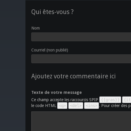
Qui êtes-vous ?
Nom
Courriel (non publié)
Ajoutez votre commentaire ici
Texte de votre message
Ce champ accepte les raccourcis SPIP
{{gras}}
{it
le code HTML
<q>
<del>
<ins>
. Pour créer des p