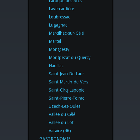
Laroque des Arcs
Lavercantière
Loubressac
Lugagnac
Marcilhac-sur-Célé
Martel
Montgesty
Montpezat du Quercy
Nadillac
Saint Jean De Laur
Saint Martin-de-Vers
Saint-Cirq-Lapopie
Saint-Pierre-Toirac
Uzech-Les-Oules
Vallée du Célé
Vallée du Lot
Varaire (46)
GASTRONOMIE