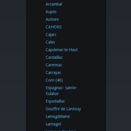
Arcambal
Aujols
Autoire
CAHORS
Cajarc
Cales
Capdenac-le-Haut
Cardaillac
Carennac
Carrayac
Corn (46)
Espagnac- sainte-
Eulalue
Espedaillac
Gouffre de Lantouy
Lamagdelaine
Larnagol