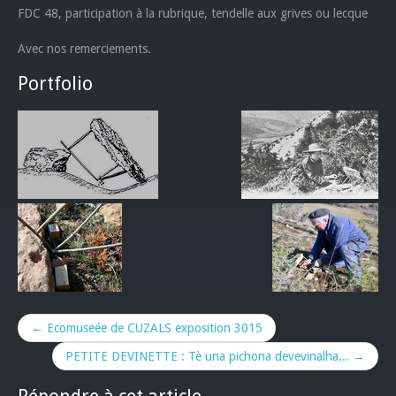
FDC 48, participation à la rubrique, tendelle aux grives ou lecque
Avec nos remerciements.
Portfolio
← Ecomuseée de CUZALS exposition 3015
PETITE DEVINETTE : Tè una pichona devevinalha... →