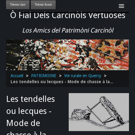
Ò Fial Dels Carcinòls Vertuoses
Accueil
LES QUERCYNOIS & LEUR CULTURE
Los Amics del Patrimòni Carcinòl
PATRIMOINE
GASTRONOMIE
ACTUALITE-CULTURE-EVENEMENTS LOCAUX
>>
Accueil
>
PATRIMOINE
>
Vie rurale en Quercy
>
Les tendelles ou lecques - Mode de chasse à la...
Les tendelles
ou lecques -
Mode de