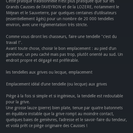
Cette pratique traditionnelle n’est plus pratiquée que sur les
Grands Causses de l’AVEYRON et de la LOZERE, notamment le
Méjean et le Sauveterre, par quelques centaines d’utilisateurs
(essentiellement âgés) pour un nombre de 20 000 tendelles
environ, avec une règlementation très stricte.
Comme vous diront les chasseurs, faire une tendelle "c’est du
travail !".
Avant toute chose, choisir le bon emplacement : au pied d’un
genévrier, un peu caché mais pas trop, plutôt orienté au sud. Un
endroit propre et dégagé est préférable.
les tendelles aux grives ou lecque, emplacement
Emplacement idéal d’une tendelle (ou lecque) aux grives
Piège à la fois si simple et si ingénieux, la tendelle est redoutable
pour la grive.
Une grosse lauze (pierre) bien plate, tenue par quatre batonnets
en équilibre instable que la grive rompt au moindre contact,
quelques baies de genièvres, l’adresse et le savoir-faire du tendeur,
et voilà prêt ce piège originaire des Causses !