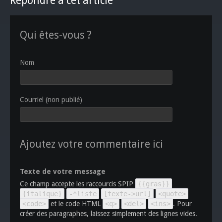
Répondre à cet article
Qui êtes-vous ?
Nom
Courriel (non publié)
Ajoutez votre commentaire ici
Texte de votre message
Ce champ accepte les raccourcis SPIP
{{gras}}
{italique}
-*liste
[texte->url]
<quote>
<code>
et le code HTML
<q>
<del>
<ins>
. Pour
créer des paragraphes, laissez simplement des lignes vides.