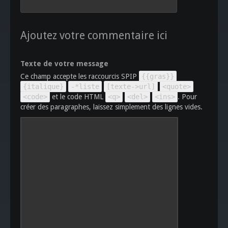
Ajoutez votre commentaire ici
Texte de votre message
Ce champ accepte les raccourcis SPIP
{{gras}}
{italique}
-*liste
[texte->url]
<quote>
<code>
et le code HTML
<q>
<del>
<ins>
. Pour
créer des paragraphes, laissez simplement des lignes vides.