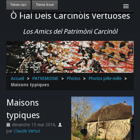
Ò Fial Dels Carcinòls Vertuoses
Accueil
LES QUERCYNOIS & LEUR CULTURE
Los Amics del Patrimòni Carcinòl
PATRIMOINE
GASTRONOMIE
ACTUALITE-CULTURE-EVENEMENTS LOCAUX
>>
Accueil
>
PATRIMOINE
>
Photos
>
Photos pêle-mêle
>
Maisons typiques
Maisons
typiques
dimanche 15 mai 2016
,
par
Claude Vertut