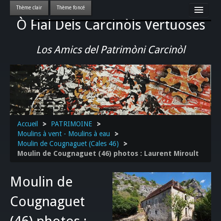
Ò Fial Dels Carcinòls Vertuoses
Accueil
LES QUERCYNOIS & LEUR CULTURE
Los Amics del Patrimòni Carcinòl
PATRIMOINE
GASTRONOMIE
ACTUALITE-CULTURE-EVENEMENTS LOCAUX
>>
Accueil
>
PATRIMOINE
>
Moulins à vent - Moulins à eau
>
Moulin de Cougnaguet (Cales 46)
>
Moulin de Cougnaguet (46) photos : Laurent Miroult
Moulin de
Cougnaguet