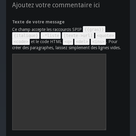
Ajoutez votre commentaire ici
Texte de votre message
Ce champ accepte les raccourcis SPIP
{{gras}}
{italique}
-*liste
[texte->url]
<quote>
<code>
et le code HTML
<q>
<del>
<ins>
. Pour
créer des paragraphes, laissez simplement des lignes vides.