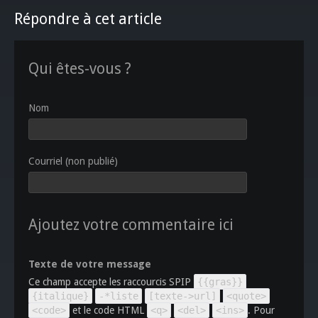
Répondre à cet article
Qui êtes-vous ?
Nom
Courriel (non publié)
Ajoutez votre commentaire ici
Texte de votre message
Ce champ accepte les raccourcis SPIP
{{gras}}
{italique}
-*liste
[texte->url]
<quote>
<code>
et le code HTML
<q>
<del>
<ins>
. Pour