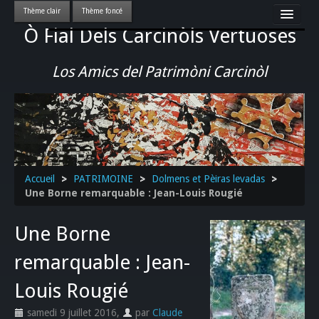
Ò Fial Dels Carcinòls Vertuoses
Accueil
LES QUERCYNOIS & LEUR CULTURE
Los Amics del Patrimòni Carcinòl
PATRIMOINE
GASTRONOMIE
ACTUALITE-CULTURE-EVENEMENTS LOCAUX
>>
Accueil
>
PATRIMOINE
>
Dolmens et Pèiras levadas
>
Une Borne remarquable : Jean-Louis Rougié
Une Borne
remarquable : Jean-
Louis Rougié
samedi 9 juillet 2016
,
par
Claude