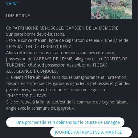
Vertut
UNE BORNE
Ce PATRIMOINE MINUSCULE, GARDIEN DE LA MÉMOIRE.
Sur cette borne deux écussons.
Est-elle sur ce chemin, ligne de séparation des eaux, une ligne de
SÉPARATION DE TERRITOIRES ?
Alors cette borne nous dirait que nous sommes côté nord,
possession de L’ABBAYE DE LEYME, allégeance aux COMTES DE
TURENNE, côté sud possession des abbés de FIGEAC
ALLEGEANCE à CONQUES.
Elle vient d’être abîmée, sans doute par ignorance et inattention,
faisons en sorte que ces gardiens dans leurs petitesses et grandes
persistances, puissent continuer à nous renseigner sur
L’HISTOIRE DU PAYS.
Elle se trouve à la limite sud/est de la commune de Leyme faisant
angle avec la commune d’Espeyroux.
← Une promenade et 4 dolmens sur le causse de Limogne
JOURNÉE PATRIMOINE À MARTEL →