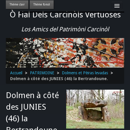
Ò Fial Dels Carcinòls Vertuoses
Accueil
LES QUERCYNOIS & LEUR CULTURE
Los Amics del Patrimòni Carcinòl
PATRIMOINE
GASTRONOMIE
ACTUALITE-CULTURE-EVENEMENTS LOCAUX
>>
Accueil
>
PATRIMOINE
>
Dolmens et Pèiras levadas
>
Dolmen à côté des JUNIES (46) la Bertrandoune.
Dolmen à côté
des JUNIES
(46) la