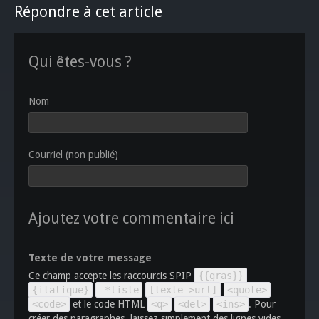
Répondre à cet article
Qui êtes-vous ?
Nom
Courriel (non publié)
Ajoutez votre commentaire ici
Texte de votre message
Ce champ accepte les raccourcis SPIP
{{gras}}
{italique}
-*liste
[texte->url]
<quote>
<code>
et le code HTML
<q>
<del>
<ins>
. Pour
créer des paragraphes, laissez simplement des lignes vides.