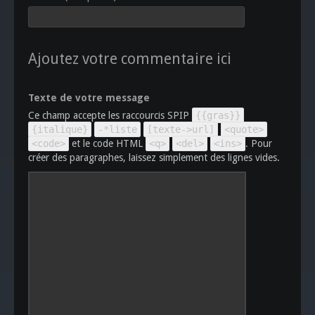
Ajoutez votre commentaire ici
Texte de votre message
Ce champ accepte les raccourcis SPIP
{{gras}}
{italique}
-*liste
[texte->url]
<quote>
<code>
et le code HTML
<q>
<del>
<ins>
. Pour
créer des paragraphes, laissez simplement des lignes vides.