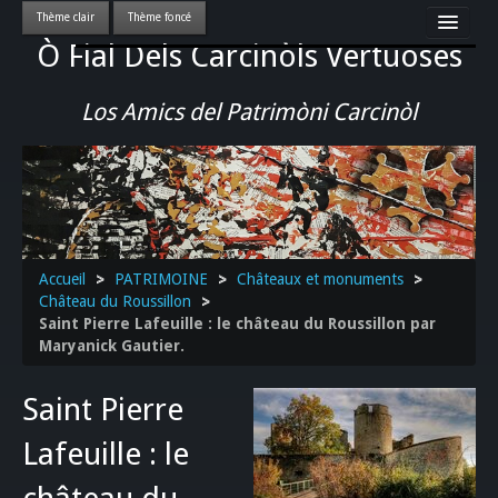
Ò Fial Dels Carcinòls Vertuoses
Accueil
LES QUERCYNOIS & LEUR CULTURE
Los Amics del Patrimòni Carcinòl
PATRIMOINE
GASTRONOMIE
ACTUALITE-CULTURE-EVENEMENTS LOCAUX
>>
Accueil
>
PATRIMOINE
>
Châteaux et monuments
>
Château du Roussillon
>
Saint Pierre Lafeuille : le château du Roussillon par
Maryanick Gautier.
Saint Pierre
Lafeuille : le