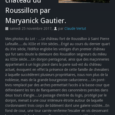
château du
Roussillon par
Maryanick Gautier.
samedi 25 novembre 2017
,
par
Claude Vertut
Mes photos du Lot - ...Le château fort de Roussillon à Saint Pierre
Lafeuille.....du XIIIe et XVe siècles...Érigé au cours du dernier quart
du XVe siècle, l’édifice englobe les vestiges d’un premier château
qui fut sans doute la demeure des Roussillon seigneurs du milieu
au XIIIe siècle....Un donjon pentagonal, ainsi que des maçonneries
appartenant à un logis placé dans la parie sud-est du château
actuel, évoquent en effet la présence de cette famille de chevaliers
à laquelle succédèrent plusieurs propriétaires, issus non plus de la
noblesse, mais de la grande bourgeoisie cadurcienne....Un pont-
levis remplacé par des arches permettait l’accès à la basse-cour que
défendaient les tirs de flanquement des canonnières percées dans
deux tours d’angle....Le passage d’entrée du logis, protégé par le
donjon, menait à une cour intérieure étroite autour de laquelle
s’ordonnaient trois corps de bâtiment dont une galerie voûtée...En
fond de cour, une tour carrée renferme l’escalier en vis desservant