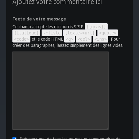
Ajoutez votre commentaire ici
Texte de votre message
Ce champ accepte les raccourcis SPIP
{{gras}}
{italique}
-*liste
[texte->url]
<quote>
<code>
et le code HTML
<q>
<del>
<ins>
. Pour
créer des paragraphes, laissez simplement des lignes vides.