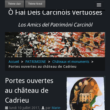
Ò Fial Dels Carcinòls Vertuoses
Accueil
LES QUERCYNOIS & LEUR CULTURE
Los Amics del Patrimòni Carcinòl
PATRIMOINE
GASTRONOMIE
ACTUALITE-CULTURE-EVENEMENTS LOCAUX
>>
Accueil
>
PATRIMOINE
>
Châteaux et monuments
>
Portes ouvertes au château de Cadrieu
Portes ouvertes
au château de
Cadrieu
lundi 10 juillet 2017
,
par
Marie-