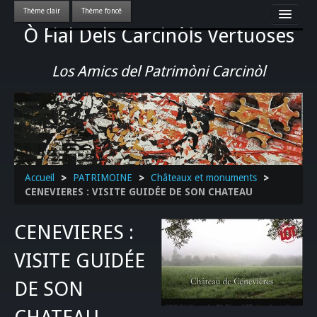
Ò Fial Dels Carcinòls Vertuoses
Accueil
LES QUERCYNOIS & LEUR CULTURE
Los Amics del Patrimòni Carcinòl
PATRIMOINE
GASTRONOMIE
ACTUALITE-CULTURE-EVENEMENTS LOCAUX
>>
Accueil
>
PATRIMOINE
>
Châteaux et monuments
>
CENEVIERES : VISITE GUIDÉE DE SON CHATEAU
CENEVIERES :
VISITE GUIDÉE
DE SON