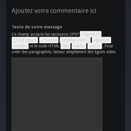
Ajoutez votre commentaire ici
Texte de votre message
Ce champ accepte les raccourcis SPIP
{{gras}}
{italique}
-*liste
[texte->url]
<quote>
<code>
et le code HTML
<q>
<del>
<ins>
. Pour
créer des paragraphes, laissez simplement des lignes vides.