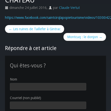
CHATEAU
dimanche 24 juillet 2016
,
par
Claude Vertut
https://www.facebook.com/saintcirqlapopietourisme/videos/103004
← Les ruines de Taillefer à Gintrac
Montcuq : le donjon →
Répondre à cet article
Qui êtes-vous ?
Nom
Courriel (non publié)