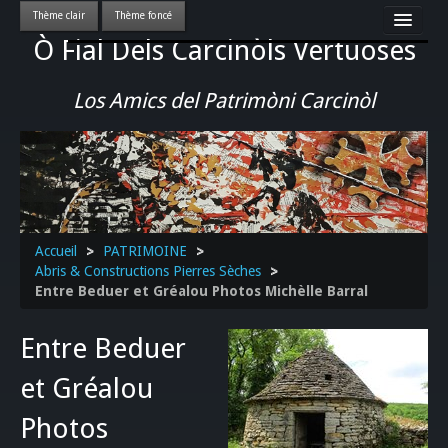
Ò Fial Dels Carcinòls Vertuoses
Accueil
LES QUERCYNOIS & LEUR CULTURE
Los Amics del Patrimòni Carcinòl
PATRIMOINE
GASTRONOMIE
ACTUALITE-CULTURE-EVENEMENTS LOCAUX
>>
Accueil
>
PATRIMOINE
>
Abris & Constructions Pierres Sèches
>
Entre Beduer et Gréalou Photos Michèlle Barral
Entre Beduer
et Gréalou
Photos