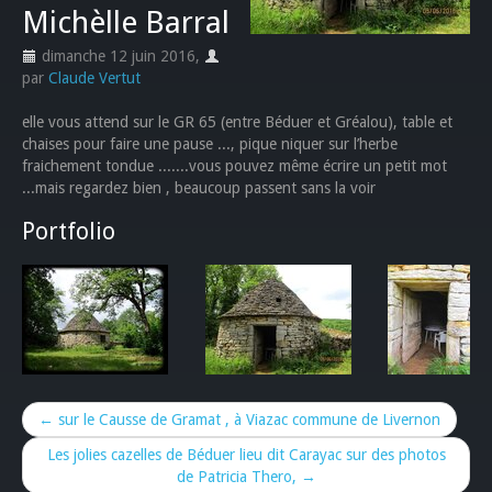
Michèlle Barral
dimanche 12 juin 2016
,
par
Claude Vertut
elle vous attend sur le GR 65 (entre Béduer et Gréalou), table et
chaises pour faire une pause ..., pique niquer sur l’herbe
fraichement tondue .......vous pouvez même écrire un petit mot
...mais regardez bien , beaucoup passent sans la voir
Portfolio
← sur le Causse de Gramat , à Viazac commune de Livernon
Les jolies cazelles de Béduer lieu dit Carayac sur des photos
de Patricia Thero, →