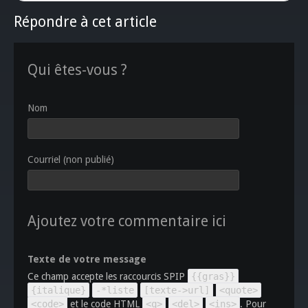
Répondre à cet article
Qui êtes-vous ?
Nom
Courriel (non publié)
Ajoutez votre commentaire ici
Texte de votre message
Ce champ accepte les raccourcis SPIP
{{gras}}
{italique}
-*liste
[texte->url]
<quote>
<code>
et le code HTML
<q>
<del>
<ins>
. Pour