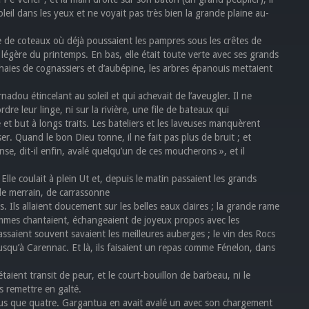
 soleil dans les yeux et ne voyait pas très bien la grande plaine au-
ture de coteaux où déjà poussaient les pampres sous les crêtes de
e légère du printemps. En bas, elle était toute verte avec ses grands
s haies de cognassiers et d’aubépine, les arbres épanouis mettaient
adou étincelant au soleil et qui achevait de l’aveugler. Il ne
dre leur linge, ni sur la rivière, une file de bateaux qui
 et but à longs traits. Les bateliers et les laveuses manquèrent
r. Quand le bon Dieu tonne, il ne fait pas plus de bruit ; et
nse, dit-il enfin, avalé quelqu’un de ces moucherons », et il
 Elle coulait à plein Ut et, depuis le matin passaient les grands
de merrain, de carrassonne
 Ils allaient doucement sur les belles eaux claires ; la grande rame
hommes chantaient, échangeaient de joyeux propos avec les
assaient souvent savaient les meilleures auberges ; le vin des Rocs
squ’à Carennac. Et là, ils faisaient un repas comme Fénelon, dans
étaient transit de peur, et le court-bouillon de barbeau, ni le
s remettre en galté.
plus que quatre. Gargantua en avait avalé un avec son chargement