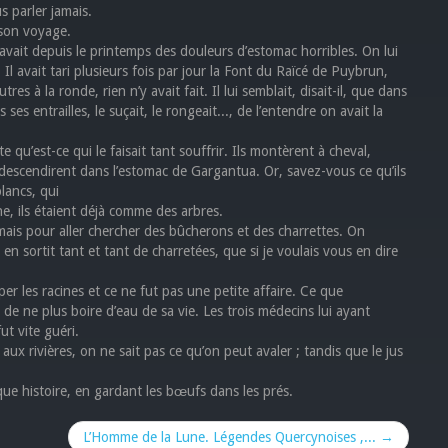
s parler jamais.
 son voyage.
l avait depuis le printemps des douleurs d’estomac horribles. On lui
. Il avait tari plusieurs fois par jour la Font du Raïcé de Puybrun,
res à la ronde, rien n’y avait fait. Il lui semblait, disait-il, que dans
es entrailles, le suçait, le rongeait..., de l’entendre on avait la
 qu’est-ce qui le faisait tant souffrir. Ils montèrent à cheval,
s descendirent dans l’estomac de Gargantua. Or, savez-vous ce qu’ils
lancs, qui
nne, ils étaient déjà comme des arbres.
, mais pour aller chercher des bûcherons et des charrettes. On
n en sortit tant et tant de charretées, que si je voulais vous en dire
irper les racines et ce ne fut pas une petite affaire. Ce que
t de ne plus boire d’eau de sa vie. Les trois médecins lui ayant
ut vite guéri.
 aux rivières, on ne sait pas ce qu’on peut avaler ; tandis que le jus
ique histoire, en gardant les bœufs dans les prés.
L’Homme de la Lune. Légendes Quercynoises ,... →