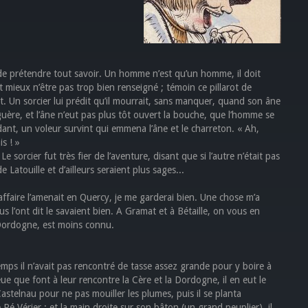
, de prétendre tout savoir. Un homme n’est qu’un homme, il doit
mieux n’être pas trop bien renseigné ; témoin ce pillarot de
t. Un sorcier lui prédit qu’il mourrait, sans manquer, quand son âne
uère, et l’âne n’eut pas plus tôt ouvert la bouche, que l’homme se
ant, un voleur survint qui emmena l’âne et le charreton. « Ah,
is ! »
Le sorcier fut très fier de l’aventure, disant que si l’autre n’était pas
 Latouille et d’ailleurs seraient plus sages...
affaire l’amenait en Quercy, je me garderai bien. Une chose m’a
ous l’ont dit le savaient bien. A Gramat et à Bétaille, on vous en
a Dordogne, est moins connu.
mps il n’avait pas rencontré de tasse assez grande pour y boire à
leue que font à leur rencontre la Cère et la Dordogne, il en eut le
astelnau pour ne pas mouiller les plumes, puis il se planta
 Pé Vérier ; et la main droite sur son bâton (un grand peuplier), il