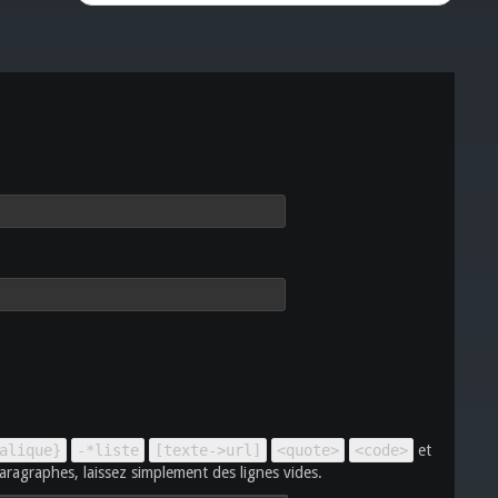
alique}
-*liste
[texte->url]
<quote>
<code>
et
aragraphes, laissez simplement des lignes vides.