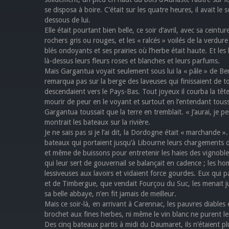
se disposa à boire. C’était sur les quatre heures, il avait le
dessous de lui.
Elle était pourtant bien belle, ce soir d’avril, avec sa cein
rochers gris ou rouges, et les « ralcés » voilés de la verdur
blés ondoyants et ses prairies où l’herbe était haute. Et le
là-dessus leurs fleurs roses et blanches et leurs parfums.
Mais Gargantua voyait seulement sous lui la « pâle » de Bern
remarqua pas sur la berge des laveuses qui finissaient de tor
descendaient vers le Pays-Bas. Tout joyeux il courba la tête
mourir de peur en le voyant et surtout en l’entendant tousse
Gargantua toussait que la terre en tremblait. « J’aurai, je pe
montrait les bateaux sur la rivière.
Je ne sais pas si je l’ai dit, la Dordogne était « marchande ».
bateaux qui portaient jusqu’à Libourne leurs chargements 
et même de buissons pour entretenir les haies des vignobles.
qui leur sert de gouvernail se balançait en cadence ; les 
lessiveuses aux lavoirs et vidaient force gourdes. Eux qui p
et de Timbergue, que vendait Fourçou du Suc, les menait ju
sa belle abbaye, n’en fit jamais de meilleur.
Mais ce soir-là, en arrivant à Carennac, les pauvres diables 
brochet aux fines herbes, ni même le vin blanc ne purent le
Des cinq bateaux partis à midi du Daumaret, ils n’étaient 