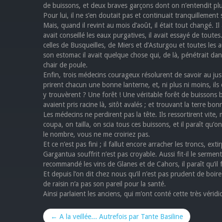
de buissons, et deux braves garçons dont on n’entendit plu
Pour lui, il ne s’en doutait pas et continuait tranquillement
Mais, quand il revint au mois d’août, il était tout changé. I
avait conseillé les eaux purgatives, il avait essayé de toutes
celles de Busqueilles, de Miers et d’Asturgou et toutes les aut
son estomac il avait quelque chose qui, de là, pénétrait dans s
chair de poule.
Enfin, trois médecins courageux résolurent de savoir au juste
prirent chacun une bonne lanterne, et, ni plus ni moins, il
y trouvèrent ? Une forêt ! Une véritable forêt de buissons b
avaient pris racine là, sitôt avalés ; et trouvant la terre bo
Les médecins ne perdirent pas la tête. Ils ressortirent vite
coupa, on tailla, on scia tous ces buissons, et il paraît qu’o
le nombre, vous ne me croiriez pas.
Et ce n’est pas fini ; il fallut encore arracher les troncs, ext
Gargantua souffrit n’est pas croyable. Aussi fit-il le sermen
recommandé les vins de Glanes et de Cahors, il paraît qu’il f
Et depuis l’on dit chez nous qu’il n’est pas prudent de boire
de raisin n’a pas son pareil pour la santé.
Ainsi parlaient les anciens, qui m’ont conté cette très vérid
← A la veillée... Autrefois par Tante Basiline