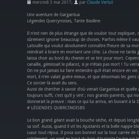
mercredi 3 mai 2017
,
par
Claude Vertut
Une aventure de Gargantua
Légendes Quercynoises, Tante Basiline
Il n’est rien de plus étrange que de vouloir tout expliquer
sûrement ignorer beaucoup de choses. Parfois même il vaut 
Latouille qui voulut absolument connaître l’heure de sa mor
viendrait à braire en montant une côte. La chose ne tarda g
laissa choir au bord du chemin et se tint pour mort. Cepend
canaille, gémissait le pillarot, si je n’étais pas mort ! Tu verra
On ne put jamais lui faire entendre qu’il était encore en vie. 
mort, il n’en valait guère mieux, et que désormais les gens de
Ce sorcier-là avait du sens.
Aussi de chercher à savoir d’où venait Gargantua et quelle 
toujours suffi, c’est qu’il y vint ; nos grands-parents, qui n
donnerait la preuve : mais ce qui lui arriva, en buvant à l
# LÉGENDES QUBRCINOISBS
Le bon grand géant avait la bouche sèche, et depuis longte
sa soif. Aussi, quand il vit les Ajustants et la belle nappe b
cœur tout réjoui. Il posa son bonnet sur la tour carrée de C
solidement, un pied en haut du bois d’Auriaste l’autre sur le