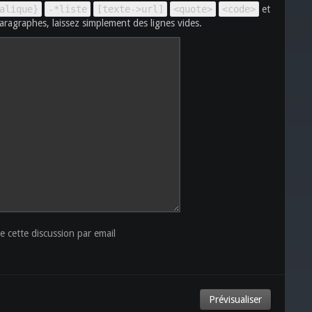
alique}
-*liste
[texte->url]
<quote>
<code>
et
aragraphes, laissez simplement des lignes vides.
 cette discussion par email