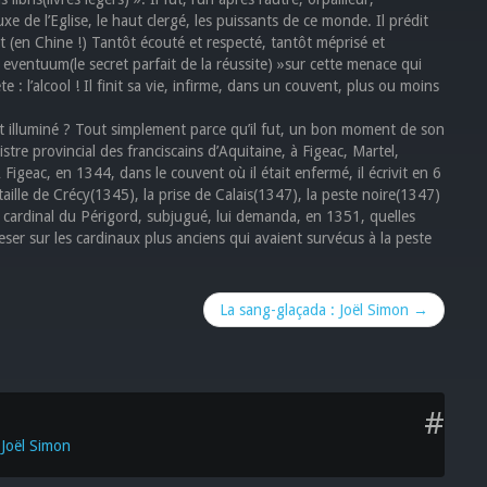
e de l’Eglise, le haut clergé, les puissants de ce monde. Il prédit
st (en Chine !) Tantôt écouté et respecté, tantôt méprisé et
m eventuum(le secret parfait de la réussite) »sur cette menace qui
 : l’alcool ! Il finit sa vie, infirme, dans un couvent, plus ou moins
t illuminé ? Tout simplement parce qu’il fut, un bon moment de son
stre provincial des franciscains d’Aquitaine, à Figeac, Martel,
Figeac, en 1344, dans le couvent où il était enfermé, il écrivit en 6
ataille de Crécy(1345), la prise de Calais(1347), la peste noire(1347)
e cardinal du Périgord, subjugué, lui demanda, en 1351, quelles
ser sur les cardinaux plus anciens qui avaient survécus à la peste
La sang-glaçada : Joël Simon →
#
 Joël Simon