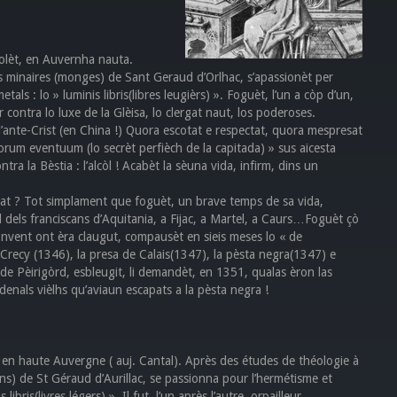
olèt, en Auvernha nauta.
res minaires (monges) de Sant Geraud d’Orlhac, s’apassionèt per
ls : lo » luminis libris(libres leugièrs) ». Foguèt, l’un a còp d’un,
contra lo luxe de la Glèisa, lo clergat naut, los poderoses.
e l’ante-Crist (en China !) Quora escotat e respectat, quora mespresat
orum eventuum (lo secrèt perfièch de la capitada) » sus aicesta
a la Bèstia : l’alcòl ! Acabèt la sèuna vida, infirm, dins un
lat ? Tot simplament que foguèt, un brave temps de sa vida,
l dels franciscans d’Aquitania, a Fijac, a Martel, a Caurs…Foguèt çò
convent ont èra claugut, compausèt en sieis meses lo « de
e Crecy (1346), la presa de Calais(1347), la pèsta negra(1347) e
 de Pèirigòrd, esbleugit, li demandèt, en 1351, qualas èron las
enals vièlhs qu’aviaun escapats a la pèsta negra !
t, en haute Auvergne ( auj. Cantal). Après des études de théologie à
ins) de St Géraud d’Aurillac, se passionna pour l’hermétisme et
ibris(livres légers) ». Il fut, l’un après l’autre, orpailleur,