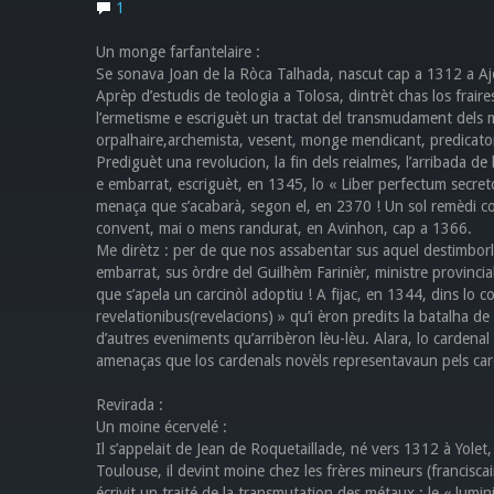
1
Un monge farfantelaire :
Se sonava Joan de la Ròca Talhada, nascut cap a 1312 a Aj
Aprèp d’estudis de teologia a Tolosa, dintrèt chas los frai
l’ermetisme e escriguèt un tractat del transmudament dels meta
orpalhaire,archemista, vesent, monge mendicant, predicator 
Prediguèt una revolucion, la fin dels reialmes, l’arribada d
e embarrat, escriguèt, en 1345, lo « Liber perfectum secret
menaça que s’acabarà, segon el, en 2370 ! Un sol remèdi contr
convent, mai o mens randurat, en Avinhon, cap a 1366.
Me dirètz : per de que nos assabentar sus aquel destimbor
embarrat, sus òrdre del Guilhèm Farinièr, ministre provincia
que s’apela un carcinòl adoptiu ! A fijac, en 1344, dins lo 
revelationibus(revelacions) » qu’i èron predits la batalha d
d’autres eveniments qu’arribèron lèu-lèu. Alara, lo cardenal
amenaças que los cardenals novèls representavaun pels card
Revirada :
Un moine écervelé :
Il s’appelait de Jean de Roquetaillade, né vers 1312 à Yole
Toulouse, il devint moine chez les frères mineurs (francisca
écrivit un traité de la transmutation des métaux : le « luminis l