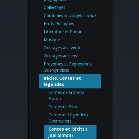
Collectages
Coutumes & Usages Locaux
Ecrits Politiques
Littérature et Poésie
Musique
Ouvrages à la vente
Ouvrages anciens
Proverbes et Expressions
Quercynoises
Récits, Contes et
légendes
Contes de la Vielha
França
Contès de Sibòt
Contes et Légendes (
Oberheiner)
Contes et Récits (
Joel Simon)