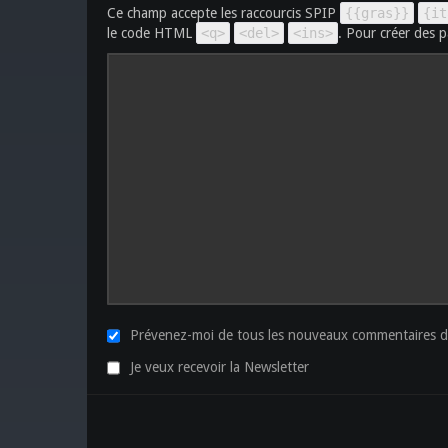
Ce champ accepte les raccourcis SPIP
{{gras}}
{it
le code HTML
<q>
<del>
<ins>
. Pour créer des p
Prévenez-moi de tous les nouveaux commentaires de
Je veux recevoir la Newsletter