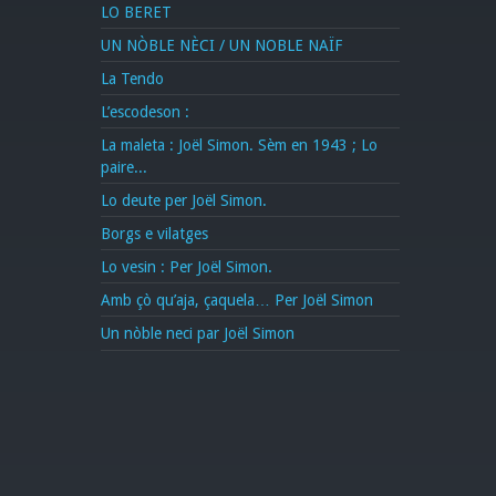
LO BERET
UN NÒBLE NÈCI / UN NOBLE NAÏF
La Tendo
L’escodeson :
La maleta : Joël Simon. Sèm en 1943 ; Lo
paire...
Lo deute per Joël Simon.
Borgs e vilatges
Lo vesin : Per Joël Simon.
Amb çò qu’aja, çaquela… Per Joël Simon
Un nòble neci par Joël Simon