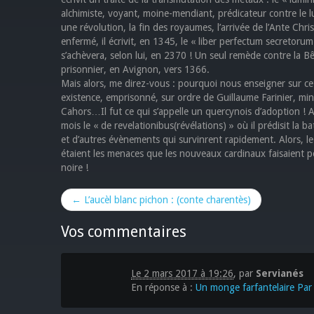
alchimiste, voyant, moine-mendiant, prédicateur contre le lux
une révolution, la fin des royaumes, l’arrivée de l’Ante Chri
enfermé, il écrivit, en 1345, le « liber perfectum secretoru
s’achèvera, selon lui, en 2370 ! Un seul remède contre la Bête
prisonnier, en Avignon, vers 1366.
Mais alors, me direz-vous : pourquoi nous enseigner sur ce
existence, emprisonné, sur ordre de Guillaume Farinier, mini
Cahors…Il fut ce qui s’appelle un quercynois d’adoption ! A 
mois le « de revelationibus(révélations) » où il prédisit la b
et d’autres évènements qui survinrent rapidement. Alors, l
étaient les menaces que les nouveaux cardinaux faisaient pe
noire !
← L’aucèl blanc pichon : (conte charentès)
Vos commentaires
Le 2 mars 2017 à 19:26
,
par
Servianés
En réponse à :
Un monge farfantelaire Par