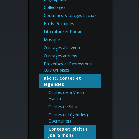
Collectages
Coutumes & Usages Locaux
Ecrits Politiques
Littérature et Poésie
Musique
Ouvrages à la vente
Ouvrages anciens
Proverbes et Expressions
Quercynoises
Récits, Contes et
légendes
Contes de la Vielha
França
Contès de Sibòt
Contes et Légendes (
Oberheiner)
Contes et Récits (
Joel Simon)