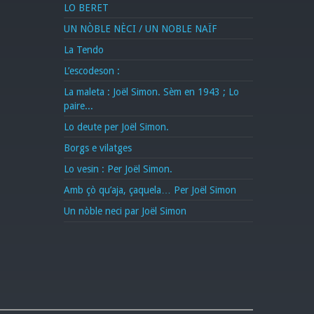
LO BERET
UN NÒBLE NÈCI / UN NOBLE NAÏF
La Tendo
L’escodeson :
La maleta : Joël Simon. Sèm en 1943 ; Lo
paire...
Lo deute per Joël Simon.
Borgs e vilatges
Lo vesin : Per Joël Simon.
Amb çò qu’aja, çaquela… Per Joël Simon
Un nòble neci par Joël Simon