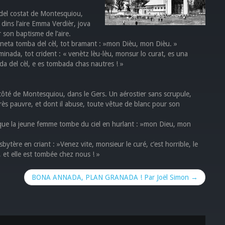
 del costat de Montesquiou,
 dins l’aire Emma Verdièr, jova
 son baptisme de l’aire.
veneta tomba del cèl, tot bramant : »mon Dièu, mon Dièu. »
minada, tot crident : « venètz lèu-lèu, monsur lo curat, es una
da del cèl, e es tombada chas nautres ! »
u côté de Montesquiou, dans le Gers. Un aérostier sans scrupule,
ès pauvre, et dont il abuse, toute vêtue de blanc pour son
il que la jeune femme tombe du ciel en hurlant : »mon Dieu, mon
ytère en criant : »Venez vite, monsieur le curé, c’est horrible, le
l, et elle est tombée chez nous ! »
BONA ANNADA, PLAN GRANADA ! Par Joël Simon →