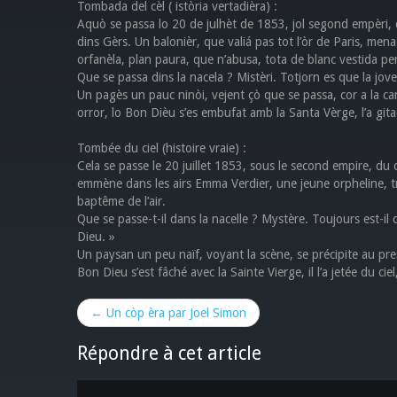
Tombada del cèl ( istòria vertadièra) :
Aquò se passa lo 20 de julhèt de 1853, jol segond empèri,
dins Gèrs. Un balonièr, que valiá pas tot l’òr de Paris, mena
orfanèla, plan paura, que n’abusa, tota de blanc vestida per
Que se passa dins la nacela ? Mistèri. Totjorn es que la jo
Un pagès un pauc ninòi, vejent çò que se passa, cor a la ca
orror, lo Bon Dièu s’es embufat amb la Santa Vèrge, l’a gita
Tombée du ciel (histoire vraie) :
​Cela se passe le 20 juillet 1853, sous le second empire, d
emmène dans les airs Emma Verdier, une jeune orpheline, tr
baptême de l’air.
Que se passe-t-il dans la nacelle ? Mystère. Toujours est-
Dieu. »
Un paysan un peu naïf, voyant la scène, se précipite au presb
Bon Dieu s’est fâché avec la Sainte Vierge, il l’a jetée du cie
← Un còp èra par Joel Simon
Répondre à cet article