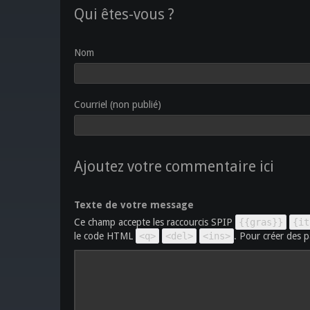
Qui êtes-vous ?
Nom
Courriel (non publié)
Ajoutez votre commentaire ici
Texte de votre message
Ce champ accepte les raccourcis SPIP
{{gras}}
{it
le code HTML
<q>
<del>
<ins>
. Pour créer des p