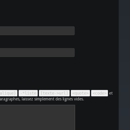
alique}
-*liste
[texte->url]
<quote>
<code>
et
aragraphes, laissez simplement des lignes vides.