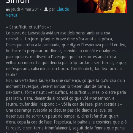
Simon
jeudi 4 mai 2017
,
par
Claude
Vertut
« Et sufficit, et sufficit » :
Lo curat de Labastida aviá un ase dels bons, amb una coa
remirabla. Un jorn qu’aquel brave òme s’èra anat a la pèsca,
l’avesque arriba a la caminada, que digun l’i esperava pas ! Lèu-lèu,
lo diacre fa preparar un dinnar, convida lo consòl e qualques
parroquians, ne disent a l’avesque que lo rector es anat d’ora
velhar un morent e que deuriá pas tròp tardar a se’n tornar, e que,
ne l’esperant, caliá minjar un bocin. Tan lèu dich, tan lèu fach : a
taula !
Es una vertadièra taulejada que comença, çò que fa qu’al cap d’un
moment l’avesque, vesent arribar lo tresen plat de carn(!),
s’exclama, fòrt e naut : »et sufficit, et sufficit ». Mas lo diacre parla
pas latin, alara, demanda al consòl çò que vòl Monsenhor, e
l’autre, trufandièr, respond : « vòl la coa de l’ase, plan rostida ! »
Una desirança avescala se discuta pas : lo diacre se leva, se
desencusa de sortir un pauc de temps, e, dins l’afar d’un quart
d’ora, copa la coa de l’ase, l’espeluca, la balha a la cosinièra que z-ò
fa rostir, e se’n torna triomfalament, seguit de la femna que porta