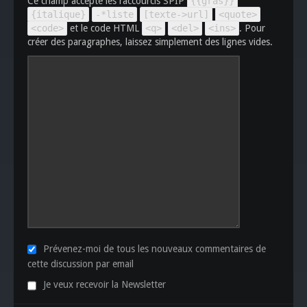
Ce champ accepte les raccourcis SPIP
{{gras}}
{italique}
-*liste
[texte->url]
<quote>
<code>
et le code HTML
<q>
<del>
<ins>
. Pour
créer des paragraphes, laissez simplement des lignes vides.
Prévenez-moi de tous les nouveaux commentaires de
cette discussion par email
Je veux recevoir la Newsletter