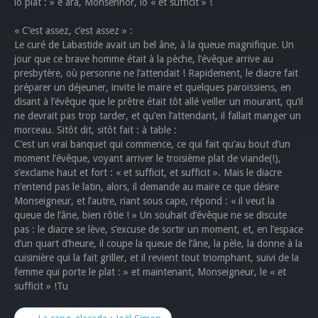
lo plat : » e ara, Monsenhor, lo « et sufficit » !
« C’est assez, c’est assez » :
Le curé de Labastide avait un bel âne, à la queue magnifique. Un
jour que ce brave homme était à la pèche, l’évêque arrive au
presbytère, où personne ne l’attendait ! Rapidement, le diacre fait
préparer un déjeuner, invite le maire et quelques paroissiens, en
disant à l’évêque que le prêtre était tôt allé veiller un mourant, qu’il
ne devrait pas trop tarder, et qu’en l’attendant, il fallait manger un
morceau. Sitôt dit, sitôt fait : à table :
C’est un vrai banquet qui commence, ce qui fait qu’au bout d’un
moment l’évêque, voyant arriver le troisième plat de viande(!),
s’exclame haut et fort : « et sufficit, et sufficit ». Mais le diacre
n’entend pas le latin, alors, il demande au maire ce que désire
Monseigneur, et l’autre, riant sous cape, répond : « il veut la
queue de l’âne, bien rôtie ! » Un souhait d’évêque ne se discute
pas : le diacre se lève, s’excuse de sortir un moment, et, en l’espace
d’un quart d’heure, il coupe la queue de l’âne, la pèle, la donne à la
cuisinière qui la fait griller, et il revient tout triomphant, suivi de la
femme qui porte le plat : » et maintenant, Monseigneur, le « et
sufficit » !Tu