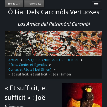
Ò Fial Dels Carcinòls Vertuoses
Accueil
LES QUERCYNOIS & LEUR CULTURE
Los Amics del Patrimòni Carcinòl
PATRIMOINE
GASTRONOMIE
ACTUALITE-CULTURE-EVENEMENTS LOCAUX
>>
Accueil
>
LES QUERCYNOIS & LEUR CULTURE
>
Récits, Contes et légendes
>
Contes et Récits ( Joel Simon)
>
« Et sufficit, et sufficit » : Joël Simon
« Et sufficit, et
sufficit » : Joël