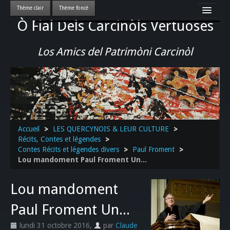
Ò Fial Dels Carcinòls Vertuoses
Accueil
LES QUERCYNOIS & LEUR CULTURE
Los Amics del Patrimòni Carcinòl
PATRIMOINE
GASTRONOMIE
ACTUALITE-CULTURE-EVENEMENTS LOCAUX
>>
Accueil
>
LES QUERCYNOIS & LEUR CULTURE
>
Récits, Contes et légendes
>
Contes Récits et légendes divers
>
Paul Froment
>
Lou mandoment Paul Froment Un...
Lou mandoment
Paul Froment Un...
lundi 31 octobre 2016
,
par
Claude