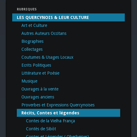
RUBRIQUES
LES QUERCYNOIS & LEUR CULTURE
Art et Culture
Autres Auteurs Occitans
Biographies
Collectages
Coutumes & Usages Locaux
Ecrits Politiques
Littérature et Poésie
Musique
Ouvrages à la vente
Ouvrages anciens
Proverbes et Expressions Quercynoises
Récits, Contes et légendes
Contes de la Vielha França
Contès de Sibòt
Contes et Légendes ( Oberheiner)