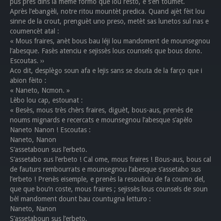
pus près dins la même formo que lou rèsto, e s’en toumèt.
Après l’ebangèli, notre ritou mountèt predica. Quand ajèt fèit lou
sinne de la crout, prenguèt uno preso, metèt sas lunetos sul nas e
coumencèt atal :
« Mous fraires, anèt bous bau léji lou mandoment de mounsegnou
l’abesque. Fasès atenciu e sejissès lous counsels que bous dono.
Escoutas. ››
Aco dit, desplègo soun afa e lejis sans se douta de la farço que i
abion fèito :
« Naneto, Ncmon. »
Lèbo lou cap, estounat :
« Besès, mous très chèrs fraires, diguèt, bous-aus, prenès de
noums mignards e recercats e mounsegnou l’abesque s’apèlo
Naneto Nanon ! Escoutas :
Naneto, Nanon
S’assetaboun sus l’erbeto.
S’assetabo sus l’erbeto ! Cal ome, mous fraires ! Bous-aus, bous cal
de fauturs rembourrats e mounsegnou l’abesque s’assetabo sus
l’erbeto ! Prenès eisemple, e prenès la resouliciu de fa coumo del,
que que bou’n coste, mous fraires ; sejissès lous counsels de soun
bèl mandoment dount bau countugna letturo :
Naneto, Nanon
S’assetaboun sus l’erbeto,