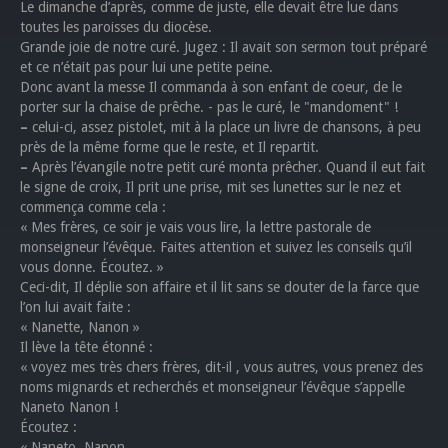
Le dimanche d’après, comme de juste, elle devait être lue dans
toutes les paroisses du diocèse.
Grande joie de notre curé. Jugez : Il avait son sermon tout préparé
et ce n’était pas pour lui une petite peine.
Donc avant la messe Il commanda à son enfant de coeur, de le
porter sur la chaise de prêche. - pas le curé, le "mandoment" !
–
celui-ci, assez pistolet, mit à la place un livre de chansons, à peu
près de la même forme que le reste, et Il repartit.
–
Après l’évangile notre petit curé monta prêcher. Quand il eut fait
le signe de croix, Il prit une prise, mit ses lunettes sur le nez et
commença comme cela :
« Mes frères, ce soir je vais vous lire, la lettre pastorale de
monseigneur l’évêque. Faites attention et suivez les conseils qu’il
vous donne. Écoutez. »
Ceci-dit, Il déplie son affaire et il lit sans se douter de la farce que
l’on lui avait faite :
« Nanette, Nanon »
Il lève la tête étonné :
« voyez mes très chers frères, dit-il , vous autres, vous prenez des
noms mignards et recherchés et monseigneur l’évêque s’appelle
Naneto Nanon !
Écoutez :
« Naneto, Nanon