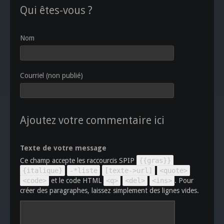
Qui êtes-vous ?
Nom
Courriel (non publié)
Ajoutez votre commentaire ici
Texte de votre message
Ce champ accepte les raccourcis SPIP
{{gras}}
{italique}
-*liste
[texte->url]
<quote>
<code>
et le code HTML
<q>
<del>
<ins>
. Pour
créer des paragraphes, laissez simplement des lignes vides.