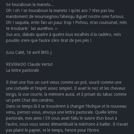
Se toucaboun la maneto...
Oh ! oh ! se toucaboun la maneto ! qu’es aco ? N’es pas lou
mandoment de mounsegnou l’abesqu diguèt nostre ome furious.
Oh ! saquela, m’en fan un pauc trop ! Pichou, m’as couiounat, mès
te troubarèi` las aurelhos. ››
Sus aco, dabalo quatre à quatre lous escalhès d la cadièro, mès
poudès crere que l’autre s’èro tirat de pes pès !
(Lou Calel, 16 avril l893.)
REVIRADO Claude Vertut
La lettre pastorale
Il était une fois un curé vieux comme un pré, sourd comme une
une corbeille et l’esprit assez simplet. Il avait le nez et les cheveux
longs, la vue courte, la mémoire aussi, et il prisait du tabac comme
un petit Chat des cendres.
Dans ce temps là il se trouvèrent à changer l’évêque et le nouveau
venu, pensez-vous, envoya une lettre pastorale. Quelle lettre
pastorale, mes amis ! S’il vous avait fallu le suivre d’un bout à
l’autre, vous vous seriez démantibulé la mâchoire à bailler. Il n’avait
pas plaint le papier, ni le temps, l’encre pour l’écrire.