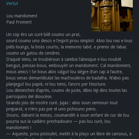
Vertut
Lou mandoment
Paul Froment
Un cop èro un curè bíèl coumo un prat,
sourd coumo uno desco e l’esprit prou simplot. Abio lou nas e lous
pièls loungs, la bisto courto, la memorio tabé, e prenio de tabac
coumo un gatou de cendres.
D’aquel tems, se troubèroun à cambia l’abesque e lou noubèl
bengut, pensas-bous, embouyèt un mandoment. Cal mandoment,
mous amics ! Se bous abio calgut lou siègre d’un cap à l’autre,
bous senas demantibulat las machouèiros de badalha. N’abio pas
planjegut lou papiè, ni lou tems, l’ancro per l’escriure.
Lou dimenches d’après, coumo de juste, dibio leji dins toutes las
parroquios del dioucèse.
Grando joio de nostre curè. Jujas : abio soun sermoun tout
preparat, e n’èro pas per el uno pichouno peno.
Dounc, dabant la messo, coumandèt à soun enfant de cur de lou
pourta sus la cadièro prechadouiro — pas lou curè, lou
mandoment !
— Aqueste, prou pistoulet, metèt à la plaço un libre de cansous, à