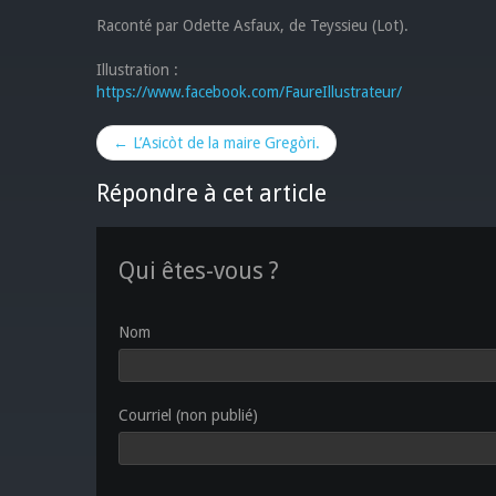
Raconté par Odette Asfaux, de Teyssieu (Lot).
Illustration :
https://www.facebook.com/FaureIllustrateur/
← L’Asicòt de la maire Gregòri.
Répondre à cet article
Qui êtes-vous ?
Nom
Courriel (non publié)