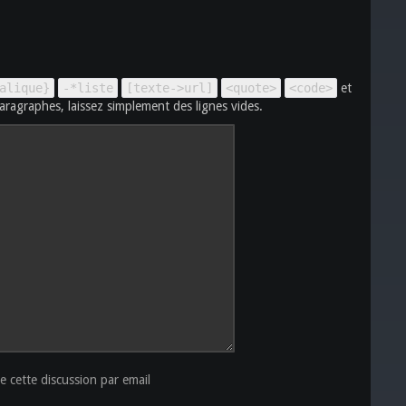
alique}
-*liste
[texte->url]
<quote>
<code>
et
aragraphes, laissez simplement des lignes vides.
 cette discussion par email