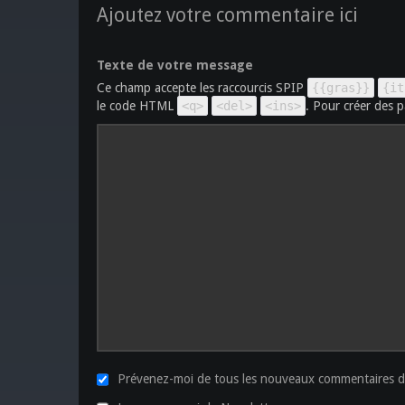
Ajoutez votre commentaire ici
Texte de votre message
Ce champ accepte les raccourcis SPIP
{{gras}}
{it
le code HTML
<q>
<del>
<ins>
. Pour créer des p
Prévenez-moi de tous les nouveaux commentaires de