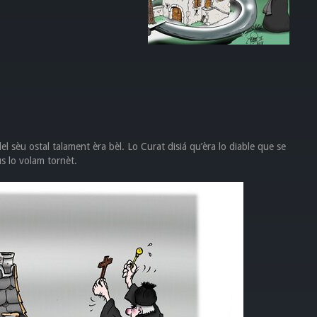
el sèu ostal talament èra bèl. Lo Curat disiá qu’èra lo diable que se
s lo volam tornèt.