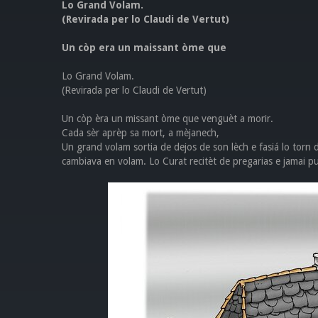
Lo Grand Volam.
(Revirada per lo Claudi de Vertut)
Un còp era un maissant òme que
Lo Grand Volam.
(Revirada per lo Claudi de Vertut)
Un còp èra un missant òme que venguèt a morir.
Cada sèr aprèp sa mort, a mèjanech,
Un grand volam sortia de dejos de son lèch e fasiá lo torn d
cambiava en volam. Lo Curat recitèt de pregarias e jamai pu