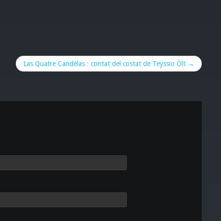
Las Quatre Candèlas : contat del costat de Teyssio Òlt →