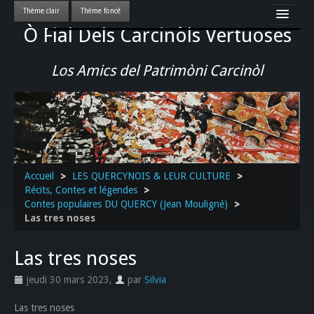
Ò Fial Dels Carcinòls Vertuoses
Accueil
LES QUERCYNOIS & LEUR CULTURE
Los Amics del Patrimòni Carcinòl
PATRIMOINE
GASTRONOMIE
ACTUALITE-CULTURE-EVENEMENTS LOCAUX
>>
Accueil
>
LES QUERCYNOIS & LEUR CULTURE
>
Récits, Contes et légendes
>
Contes populaires DU QUERCY (Jean Mouligné)
>
Las tres noses
Las tres noses
jeudi 30 mars 2023
,
par
Silvia
Las tres noses