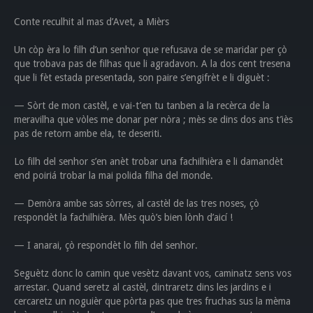
Conte reculhit al mas d’Avet, a Mièrs
Un còp èra lo filh d’un senhor que refusava de se maridar per çò
que trobava pas de filhas que li agradavon. A la dos cent tresena
que li fèt estada presentada, son paire s’engifrèt e li diguèt :
— Sòrt de mon castèl, e vai-t’en tu tanben a la recèrca de la
meravilha que vòles me donar per nòra ; mès se dins dos ans t’iès
pas de retorn ambe ela, te deseriti.
Lo filh del senhor s’en anèt trobar una fachilhièra e li damandèt
end poiriá trobar la mai polida filha del monde.
— Demòra ambe sas sòrres, al castèl de las tres noses, çò
respondèt la fachilhièra. Mès quò’s bien lònh d’aicí !
— I anarai, çò respondèt lo filh del senhor.
Seguètz donc lo camin que vesètz davant vos, caminatz sens vos
arrestar. Quand seretz al castèl, dintraretz dins les jardins e i
cercaretz un noguièr que pòrta pas que tres fruchas sus la mèma