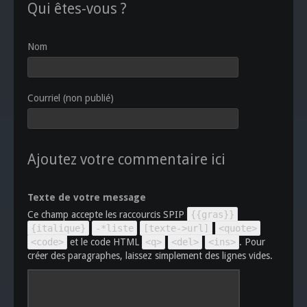
Qui êtes-vous ?
Nom
Courriel (non publié)
Ajoutez votre commentaire ici
Texte de votre message
Ce champ accepte les raccourcis SPIP
{{gras}}
{italique}
-*liste
[texte->url]
<quote>
<code>
et le code HTML
<q>
<del>
<ins>
. Pour
créer des paragraphes, laissez simplement des lignes vides.