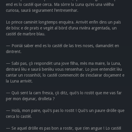
end es lo castèl que cerca. Ma sòrre la Luna qu’es una vièlha
curiosa, saurá segurament l’entresenhar.
Lo prince caminèt longtemps enquèra. Arrivèt enfin dins un país
de bòsc e de prats e vegèt al bòrd d’una rivièra argentada, un
castèl de marbre blau.
— Poiriái saber end es lo castèl de las tres noses, damandèt en
dintrent.
— Sabi pas, çò respondèt una jove filha, mès ma maire, la Luna,
dintrará lèu e saurá benlèu vous rensenhar. Lo jove entendèt lèu
cantar un rossinhòl, lo castèl commencèt de s’esclairar doçament e
la Luna arrivèt.
— Quò sent la carn fresca, çò ditz, quò’s lo rostit que me vas far
per mon dejunar, drolleta ?
— Holà, mon paire, quò’s pas lo rostit ! Quò’s un paure dròlle que
cerca lo castèl.
— Se aquel dròlle es pas bon a rostir, que s’en angue ! Lo castèl