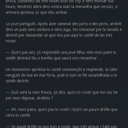
bròca, culhissètz las tres noses d’un sol còp e sens montar sus
l’aure, tendretz alèra dins vòstra man la meravilha que cercatz, e
arrivará aprèissa çò que dèu arribar…
Lo jove partiguèt. Après aver caminat des jorns e des jorns, arribèt
dins un país sens verdura e sens aiga, tot crevassat per la secada e
dintrèt per damandar se quò-èra pas aquí lo castèl de las tres
noses.
— Quò’s pas aicí, çò respondèt una jove filha, mès mon paire lo
solelh dintrará lèu e benlèu que saurá vos rensenhar …
Un momenton aprèissa lo castèl commençèt a resplendir, la calor
venguèt de mai en mai fòrta, puèi lo lum se fèt escarbilhada e lo
solelh dintrèt.
— Quò sent la carn fresca, çò ditz, quò’s lo rostit que me vas far
per mon dejunar, drolleta ?
— Ah, mon paire, quò’s pas lo rostit ! Quò’s un paure dròlle que
cerca lo castèl.
— Se aquel dròlle es pas bon a rostir, que s’en angue ! Sabi pas