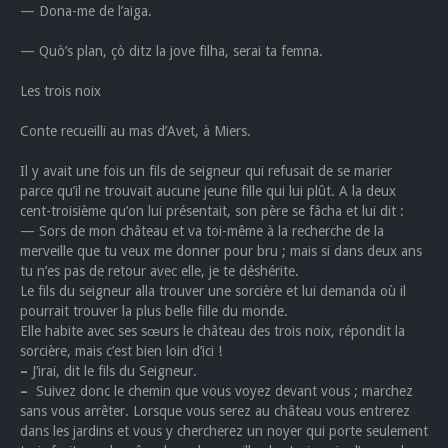
— Dona-me de l’aiga.
— Quò’s plan, çò ditz la jove filha, serai ta femna.
Les trois noix
Conte recueilli au mas d’Avet, à Miers.
Il y avait une fois un fils de seigneur qui refusait de se marier
parce qu’il ne trouvait aucune jeune fille qui lui plût. A la deux
cent-troisième qu’on lui présentait, son père se fâcha et lui dit :
— Sors de mon château et va toi-même à la recherche de la
merveille que tu veux me donner pour bru ; mais si dans deux ans
tu n’es pas de retour avec elle, je te déshérite.
Le fils du seigneur alla trouver une sorcière et lui demanda où il
pourrait trouver la plus belle fille du monde.
Elle habite avec ses sœurs le château des trois noix, répondit la
sorcière, mais c’est bien loin d’ici !
–
J’irai, dit le fils du Seigneur.
–
Suivez donc le chemin que vous voyez devant vous ; marchez
sans vous arrêter. Lorsque vous serez au château vous entrerez
dans les jardins et vous y chercherez un noyer qui porte seulement