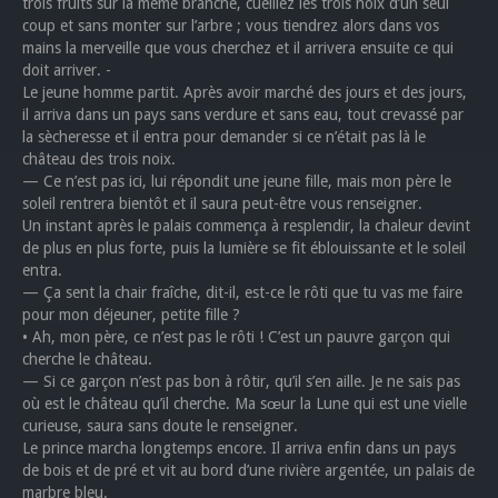
trois fruits sur la même branche, cueillez les trois noix d’un seul
coup et sans monter sur l’arbre ; vous tiendrez alors dans vos
mains la merveille que vous cherchez et il arrivera ensuite ce qui
doit arriver. -
Le jeune homme partit. Après avoir marché des jours et des jours,
il arriva dans un pays sans verdure et sans eau, tout crevassé par
la sècheresse et il entra pour demander si ce n’était pas là le
château des trois noix.
— Ce n’est pas ici, lui répondit une jeune fille, mais mon père le
soleil rentrera bientôt et il saura peut-être vous renseigner.
Un instant après le palais commença à resplendir, la chaleur devint
de plus en plus forte, puis la lumière se fit éblouissante et le soleil
entra.
— Ça sent la chair fraîche, dit-il, est-ce le rôti que tu vas me faire
pour mon déjeuner, petite fille ?
• Ah, mon père, ce n’est pas le rôti ! C’est un pauvre garçon qui
cherche le château.
— Si ce garçon n’est pas bon à rôtir, qu’il s’en aille. Je ne sais pas
où est le château qu’il cherche. Ma sœur la Lune qui est une vielle
curieuse, saura sans doute le renseigner.
Le prince marcha longtemps encore. Il arriva enfin dans un pays
de bois et de pré et vit au bord d’une rivière argentée, un palais de
marbre bleu.