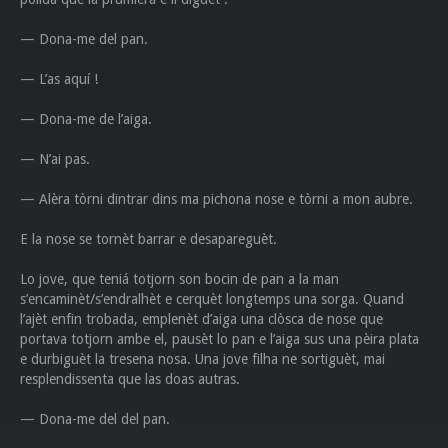
— Dona-me del pan.
— L’as aquí !
— Dona-me de l’aiga.
— N’ai pas.
— Alèra tòrni dintrar dins ma pichona nose e tòrni a mon aubre.
E la nose se tornèt barrar e desapareguèt.
Lo jove, que teniá totjorn son bocin de pan a la man
s’encaminèt/s’endralhèt e cerquèt longtemps una sorga. Quand
l’ajèt enfin trobada, emplenèt d’aiga una clòsca de nose que
portava totjorn ambe el, pausèt lo pan e l’aiga sus una pèira plata
e durbiguèt la tresena nosa. Una jove filha ne sortiguèt, mai
resplendissenta que las doas autras.
— Dona-me del del pan.