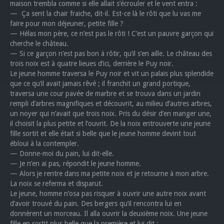
maison trembla comme si elle allait s’écrouler et le vent entra :
— Ça sent la chair fraiche, dit-il. Est-ce là le rôti que lu vas me
faire pour mon déjeuner, petite fille ?
— Hélas mon père, ce n’est pas le rôti ! C’est un pauvre garçon qui
cherche le château.
— Si ce garçon n’est pas bon à rôtir, qu’il s’en aille. Le château des
trois noix est à quatre lieues d’ici, derrière le Puy noir.
Le jeune homme traversa le Puy noir et vit un palais plus splendide
que ce qu’il avait jamais rêvé ; il franchit un grand portique,
traversa une cour pavée de marbre et se trouva dans un jardin
rempli d’arbres magnifiques et découvrit, au milieu d’autres arbres,
un noyer qui n’avait que trois noix. Pris du désir d’en manger une,
il choisit la plus petite et l’ouvrit. De la noix entrouverte une jeune
fille sortit et elle était si belle que le jeune homme devint tout
ébloui à la contempler.
— Donne-moi du pain, lui dit-elle.
— Je n’en ai pas, répondit le jeune homme.
— Alors je rentre dans ma petite noix et je retourne à mon arbre.
La noix se referma et disparut.
Le jeune, homme n’osa pas risquer à ouvrir une autre noix avant
d’avoir trouvé du pain. Des bergers qu’il rencontra lui en
donnèrent un morceau. Il alla ouvrir la deuxième noix. Une jeune
fille en sortit plus belle que la première et lui dit :