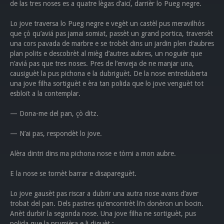
de las tres noses es a quatre lègas d’aicí, darrièr lo Pueg negre.
Lo jove traversa lo Pueg negre e vegèt un castèl pus meravilhós
que çò qu’aviá pas jamai somiat, passèt un grand portica, traversèt
una cors pavada de marbre e se trobèt dins un jardin plen d’aubres
plan polits e descobrèt al mièg d’autres aubres, un noguièr que
n’aviá pas que tres noses. Pres de l’enveja de ne manjar una,
causiguèt la pus pichona e la dubriguèt. De la nose entreduberta
una jove filha sortiguèt e èra tan polida que lo jove venguèt tot
esbloït a la contemplar.
— Dona-me del pan, çò ditz.
— N’ai pas, respondèt lo jove.
Alèra dintri dins ma pichona nose e tòrni a mon aubre.
E la nose se tornèt barrar e disapareguèt.
Lo jove gausèt pas riscar a dubrir una autra nose avans d’aver
trobat del pan. Dels pastres qu’encontrèt li’n donèron un bocin.
Anèt durbir la segonda nose. Una jove filha ne sortiguèt, pus
polida que la prumièra e li diguèt :