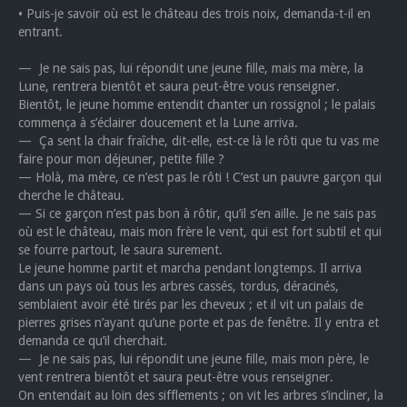
• Puis-je savoir où est le château des trois noix, demanda-t-il en
entrant.
— Je ne sais pas, lui répondit une jeune fille, mais ma mère, la
Lune, rentrera bientôt et saura peut-être vous renseigner.
Bientôt, le jeune homme entendit chanter un rossignol ; le palais
commença à s’éclairer doucement et la Lune arriva.
— Ça sent la chair fraîche, dit-elle, est-ce là le rôti que tu vas me
faire pour mon déjeuner, petite fille ?
— Holà, ma mère, ce n’est pas le rôti ! C’est un pauvre garçon qui
cherche le château.
— Si ce garçon n’est pas bon à rôtir, qu’il s’en aille. Je ne sais pas
où est le château, mais mon frère le vent, qui est fort subtil et qui
se fourre partout, le saura surement.
Le jeune homme partit et marcha pendant longtemps. Il arriva
dans un pays où tous les arbres cassés, tordus, déracinés,
semblaient avoir été tirés par les cheveux ; et il vit un palais de
pierres grises n’ayant qu’une porte et pas de fenêtre. Il y entra et
demanda ce qu’il cherchait.
— Je ne sais pas, lui répondit une jeune fille, mais mon père, le
vent rentrera bientôt et saura peut-être vous renseigner.
On entendait au loin des sifflements ; on vit les arbres s’incliner, la