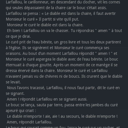
Larfaillou, le carillonneur, en descendant du clocher, vit les cornes
qui seules dépassaient de la chaire car le bouc s’était assis.
Larfaillou se pensa : « Le diable est dans la chaire, il faut avertir
Monsieur le curé » Il partit si vite qu’il put.
Monsieur le curé le diable est dans la chaire.
Eh bien ! Larfaillou on va le chasser. Tu répondras " amen " à tout
ce que je dirai.
Le curé prit de l’eau bénite, un gros livre et tous les deux partirent
à l’église. Ils se signèrent et Monsieur le curé commença ses
oraisons. Au bout d’un moment Larfaillou répondit " amen ! " et
Monsieur le curé aspergea le diable avec de l’eau bénite. Le bouc
éternuait à chaque goutte. Après un moment de ce manège il se
dressa énervé dans la chaire. Monsieur le curé et Larfaillou
n’avaient jamais vu de chèvres ni de boucs. Ils crurent que le diable
se levait.
Nous l’avons tracassé, Larfaillou, il nous faut partir, dit le curé en
se signant.
Amen ! répondit Larfaillou en se signant aussi.
Le bouc se lança, sauta par terre, passa entre les jambes du curé
apeuré qui criait :
Le diable m’emporte ! aïe, aïe ! au secours, le diable m’emporte !
Amen, répondit Larfaillou.
Le bouc qui courait comme un fou, laissa le curé sur un rocher, et