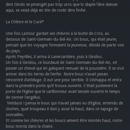
dins Gindo se pmangèt pas tròp uros que lo diaple l’âne daissar
aqui, se vesiá déjà en trin de rostir dins l’infer.
La Chèvre et le Curé*
Une fois Lastour gardait ses chèvres à la butte de Cros, au
dessous de Saint-Germain-du-Bel-Air. Un bouc, qui était jeune,
pensait que les voyages formaient la jeunesse, décida de partir voir
du pays.
Après Peyrilles, il arriva à Lavercantière, puis à Gindou.
Un fois à Gindou, ce lourdaud de Saint-Germain-du-Bel-Air, vit
passer un cheval qui en galopant remuait de la poussière. Il se crut
arriver dans les terres de l’enfer. Notre bouc n’avait jamais
rencontré d’attelage. Il eut une peur terrible. Il s’échappa et entra
dans la première porte qu’il trouva ouverte. C’était justement la
porte de l’église que le carillonneur avait laissée ouverte le temps
de sonner l’angélus.
Vietdaze ! pensa le bouc qui n’avait jamais vu d’église, entendu de
cloches, quel troupeau il doit y avoir là-haut, dans ce tapage de
sonnailles.
Et comme les chèvres et les boucs aiment être montés haut, notre
bouc monta dans la chaire.