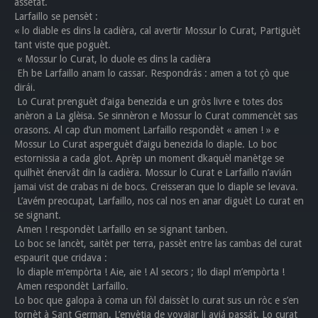
assetat.
Larfaillo se pensèt :
« lo diable es dins la cadièra, cal avertir Mossur lo Curat, Partiguèt
tant viste que poguèt.
« Mossur lo Curat, lo duole es dins la cadièra
Eh be Larfaillo anam lo cassar. Respondrás : amen a tot çò que
dirái.
Lo Curat prenguèt d’aiga benezida e un gròs livre e totes dos
anèron a La glèisa. Se sinnèron e Mossur lo Curat commencèt sas
orasons. Al cap d’un moment Larfaillo respondèt « amen ! » e
Mossur Lo Curat asperguèt d’aigu benezida lo diaple. Lo boc
estornissia a cada glot. Aprèp un moment dkaquèl manètge se
quilhèt énervât din la cadièra. Mossur lo Curat e Larfaillo n’avián
jamai vist de crabas ni de bocs. Creisseran que lo diaple se levava.
L’avém preocupat, Larfaillo, nos cal nos en anar diguèt Lo curat en
se signant.
Amen ! respondèt Larfaillo en se signant tanben.
Lo boc se lancèt, saitèt per terra, passèt entre las cambas del curat
espaurit que cridava :
lo diaple m’empòrta ! Aie, aie ! Al secors ; !lo diapl m’empòrta !
Amen respondèt Larfaillo.
Lo boc que galopa à coma un fòl daissèt lo curat sus un ròc e s’en
tornèt à Sant German. L’envètja de voyajar li aviá passát. Lo curat