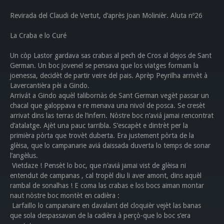
Revirada del Claudi de Vertut, d’après Joan Molinièr. Aluta nº26
La Craba e lo Curé
Un còp Lastor gardava sas crabas al pech de Cros al dejos de Sant
German. Un boc jovenel se pensava que los viatges formam la
joenessa, decidèt de partir veire del pais. Aprèp Peyrilha arrivèt à
Lavercantièra pèi a Gindo.
Arrivát a Gindo aquèl talibornàs de Sant German vegèt passar un
chacal que galoppava e re menava una nivol de posca. Se cresèt
arrivat dins las terras de l’infern. Nòstre boc n’aviá jamai rencontrat
d’atalatge. Ajèt una pauc tarribla. S’escapèt e dintrèt per la
primièra pòrta que trovèt duberta. Era justement pòrta de la
glèisa, que lo campanarie aviá daissada duverta lo temps de sonar
l’angèlus.
Vietdaze ! Pensèt lo boc, que n’aviá jamai vist de glèisa ni
entendut de campanas , cal tropèl diu li aver amont, dins aquèl
rambal de sonalhas ! E coma las crabas e los bocs aiman montar
naut nòstre boc montèt en cadièra :
Larfaillo lo campanaire en davalant del cloquièr vejèt las banas
que sola despassavan de la cadièra à perçò-que lo boc s’era