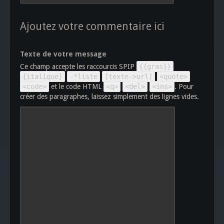
Ajoutez votre commentaire ici
Texte de votre message
Ce champ accepte les raccourcis SPIP
{{gras}}
{italique}
-*liste
[texte->url]
<quote>
<code>
et le code HTML
<q>
<del>
<ins>
. Pour
créer des paragraphes, laissez simplement des lignes vides.