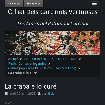
Ò Fial Dels Carcinòls Vertuoses
Accueil
LES QUERCYNOIS & LEUR CULTURE
Los Amics del Patrimòni Carcinòl
PATRIMOINE
GASTRONOMIE
ACTUALITE-CULTURE-EVENEMENTS LOCAUX
>>
Accueil
>
LES QUERCYNOIS & LEUR CULTURE
>
Récits, Contes et légendes
>
Contes populaires DU QUERCY (Jean Mouligné)
>
La craba e lo curé
La craba e lo curé
jeudi 20 avril 2023
,
par
Silvia
A 26