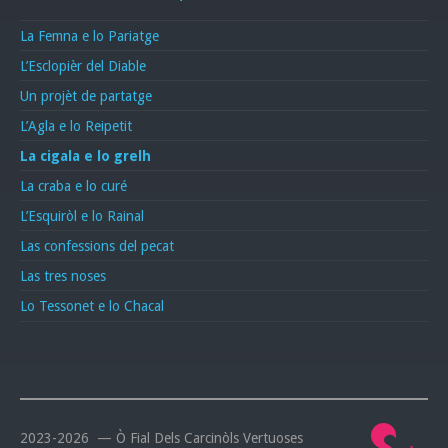
La Femna e lo Pariatge
L’Esclopièr del Diable
Un projèt de partatge
L’Agla e lo Reipetit
La cigala e lo grelh
La craba e lo curé
L’Esquiròl e lo Rainal
Las confessions del pecat
Las tres noses
Lo Tessonet e lo Chacal
2023-2026 — Ò Fial Dels Carcinòls Vertuoses