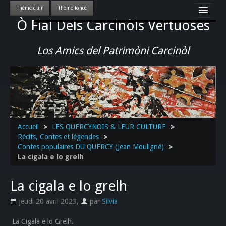
Ò Fial Dels Carcinòls Vertuoses
Accueil
LES QUERCYNOIS & LEUR CULTURE
Los Amics del Patrimòni Carcinòl
PATRIMOINE
GASTRONOMIE
ACTUALITE-CULTURE-EVENEMENTS LOCAUX
>>
Accueil
>
LES QUERCYNOIS & LEUR CULTURE
>
Récits, Contes et légendes
>
Contes populaires DU QUERCY (Jean Mouligné)
>
La cigala e lo grelh
La cigala e lo grelh
jeudi 20 avril 2023
,
par
Silvia
La Cigala e lo Grelh.