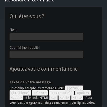
Qui êtes-vous ?
Nom
Courriel (non publié)
Ajoutez votre commentaire ici
Texte de votre message
Ce champ accepte les raccourcis SPIP
{{gras}}
{italique}
-*liste
[texte->url]
<quote>
<code>
et le code HTML
<q>
<del>
<ins>
. Pour
créer des paragraphes, laissez simplement des lignes vides.