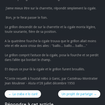
J’aime mieux être sur la charrette, répondit simplement la cigale.
Bon, je te ferai passer le foin.
Le grillon descendit de sur la charrette et la cigale monta légère,
toute souriante, fière de sa position.
A la quatrième fourche la cigale trouva que le grillon allait moins
vite et elle aussi crissa des ailes : "baïllo... baïllo... baïllo..."
Le grillon comprit l’astuce de la cigale, posa la fourche et se perdit
dans l’allée qui bordait le champ.
Et depuis ce jour-là la cigale et le grillon furent brouillés.
*Conte recueilli à l’oustal nèbo à Ganic, par Castelnau-Montratier
Jean Moulinier - Aluta nº28 juillet décembre 1950
← La craba e lo curé
Un projèt de partatge →
Répondre à cet article