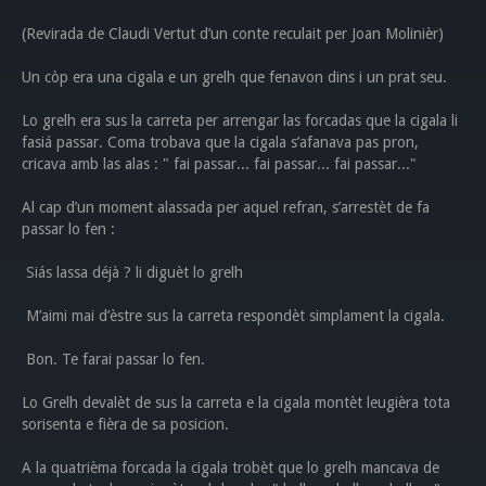
(Revirada de Claudi Vertut d’un conte reculait per Joan Molinièr)
Un còp era una cigala e un grelh que fenavon dins i un prat seu.
Lo grelh era sus la carreta per arrengar las forcadas que la cigala li
fasiá passar. Coma trobava que la cigala s’afanava pas pron,
cricava amb las alas : " fai passar... fai passar... fai passar..."
Al cap d’un moment alassada per aquel refran, s’arrestèt de fa
passar lo fen :
Siás lassa déjà ? li diguèt lo grelh
M’aimi mai d’èstre sus la carreta respondèt simplament la cigala.
Bon. Te farai passar lo fen.
Lo Grelh devalèt de sus la carreta e la cigala montèt leugièra tota
sorisenta e fièra de sa posicion.
A la quatrièma forcada la cigala trobèt que lo grelh mancava de