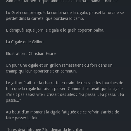
vam e ela tanben criquèt amb las alas " balha... balha... balha.."
Lo Grelh comprenguèt la combina de la cigala, pausèt la fòrca e se
perdèt dins la carretal que bordava lo camp.
E dempuèi aquel jorn la cigala e lo grelh copèron palha.
La Cigale et le Grillon
Illustration : Christian Faure
Un jour une cigale et un grillon ramassaient du foin dans un
champ qui leur appartenait en commun.
Le grillon était sur la charrette en train de recevoir les fourches de
foin que la cigale lui faisait passer. Comme il trouvait que la cigale
n’allait pas assez vite il crissait des ailes : "Fa passa... Fa passa... Fa
passa..."
Au bout d’un moment la cigale fatiguée de ce refrain s’arrèta de
faire passer le foin.
Tu es déjà fatiguée ? lui demanda le grillon.