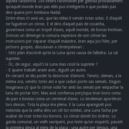
aquèla catastròfa. Los vesins racontavan per gelosiá probablament
qu’aquèl monde èran pas dels pus inteligents e que podián pas
dire quane jorn tombava Nadal.
Entre elses n’i aviá un, que las idéas li venián totas solas. E d’aquèl
ne faguèron un cònse. E el dins d’aquel pais de cocanha,
governava coma un tropèl d’ases, aquèl monde, de bonas bestisas.
Doncas un dimenge la comuna esperava de son cònse las
instrucions per s’aparar d’aquèl malastre, èran aqui jos l’òlm, per
pichons gropes, discutavan e s’interpelavan :
- Sètz plan d’accòrdi qu’es la Luna qu’es causa de l’albièra. La cal
suprimir.
- Òc, de segur, aquò’s la Luna mas cossí la suprimir ?
- E quane trabalh anam aver, diguèt un autre.
En cercant se diu poder la descrocar d’amont. Tenetz, deman, a la
mèma ora, venètz totes aici e que cadun porte sas semals. Degun
imaginava çò que lo cònse volià far amb las semals per empachar la
luna de portar tòrt. Mas aviá confiensa perçòque èran bons coma
de pan e bestias coma un centenal d’ases. Lo lendeman aportèron
lors descas. Tota la plaça èra plena. E la Luna apareguèt pus
redonda que la velha dins un cèl tot estelat, una Luna facha per
acabar de rosir totes los borons. Lo cònse donèt los òrdres. Lo
garda comunal, un vielh sacripant, pus leste qu’un esquiròl, pausèt
la primièra desca al mièg de la plaça ; una autre per dessus, una