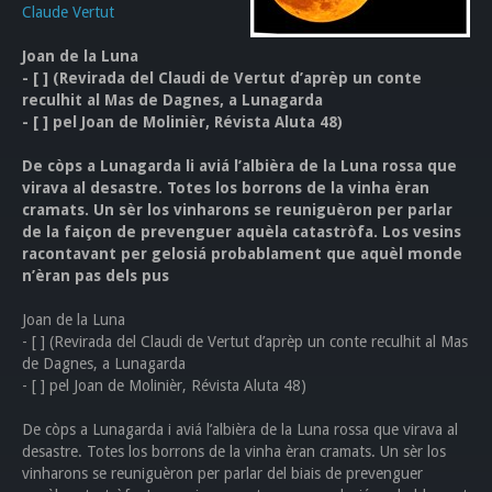
Claude Vertut
Joan de la Luna
- [ ] (Revirada del Claudi de Vertut d’aprèp un conte
reculhit al Mas de Dagnes, a Lunagarda
- [ ] pel Joan de Molinièr, Révista Aluta 48)
De còps a Lunagarda li aviá l’albièra de la Luna rossa que
virava al desastre. Totes los borrons de la vinha èran
cramats. Un sèr los vinharons se reuniguèron per parlar
de la faiçon de prevenguer aquèla catastròfa. Los vesins
racontavant per gelosiá probablament que aquèl monde
n’èran pas dels pus
Joan de la Luna
- [ ] (Revirada del Claudi de Vertut d’aprèp un conte reculhit al Mas
de Dagnes, a Lunagarda
- [ ] pel Joan de Molinièr, Révista Aluta 48)
De còps a Lunagarda i aviá l’albièra de la Luna rossa que virava al
desastre. Totes los borrons de la vinha èran cramats. Un sèr los
vinharons se reuniguèron per parlar del biais de prevenguer