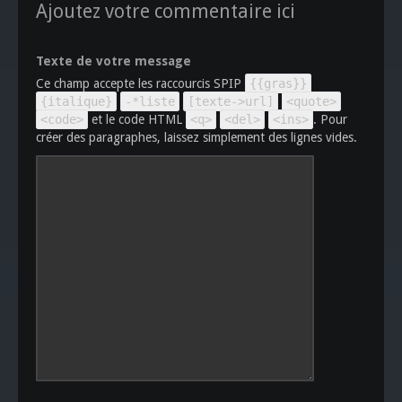
Ajoutez votre commentaire ici
Texte de votre message
Ce champ accepte les raccourcis SPIP
{{gras}}
{italique}
-*liste
[texte->url]
<quote>
<code>
et le code HTML
<q>
<del>
<ins>
. Pour
créer des paragraphes, laissez simplement des lignes vides.