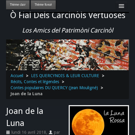
Ò Fial Dels Carcinòls Vertuoses
Accueil
LES QUERCYNOIS & LEUR CULTURE
Los Amics del Patrimòni Carcinòl
PATRIMOINE
GASTRONOMIE
ACTUALITE-CULTURE-EVENEMENTS LOCAUX
>>
Accueil
>
LES QUERCYNOIS & LEUR CULTURE
>
Récits, Contes et légendes
>
Contes populaires DU QUERCY (Jean Mouligné)
>
Joan de la Luna
Joan de la
Luna
lundi 16 avril 2018
,
par