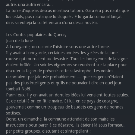
autre, una autra encara...
La torre d’aquelas descas montava totjorn. Gara èra pus nauta que
los ostals, pus nauta que lo cloquièr. E lo garda comunal lançat
dins sa volteja la coifèt encara d’una desca novèla.
Les Contes populaires du Quercy
Jean de la lune
A Lunegarde, on raconte l’histoire sous une autre forme.
Il y avait à Lunegarde, certaines années, les gelées de la lune
rousse qui tournaient au désastre. Tous les bourgeons de la vigne
étaient brûlée. Un soir les vignerons se réunirent sur la place pour
discuter la façon de prévenir cette catastrophe. Les voisins
racontaient par jalousie probablement — que ces gens n’étaient
pas des plus intelligents et qu’ils ne pouvaient dire en quel jour
tombait Noël.
Parmi eux, il y en avait un dont les idées lui venaient toutes seules.
Et de celui-là on en fit le maire. Et lui, en ce pays de cocagne,
gouvernait comme un troupeau de baudets ces gens de bonnes
sottises.
Donc, un dimanche, la commune attendait de son maire les
instructions pour parer à ce désastre, ils étaient là sous l’ormeau,
par petits groupes, discutant et s’interpellant :