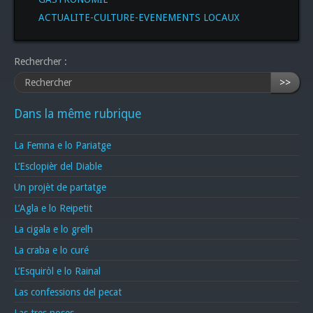
ACTUALITE-CULTURE-EVENEMENTS LOCAUX
Rechercher :
>>
Dans la même rubrique
La Femna e lo Pariatge
L’Esclopièr del Diable
Un projèt de partatge
L’Agla e lo Reipetit
La cigala e lo grelh
La craba e lo curé
L’Esquiròl e lo Rainal
Las confessions del pecat
Las tres noses