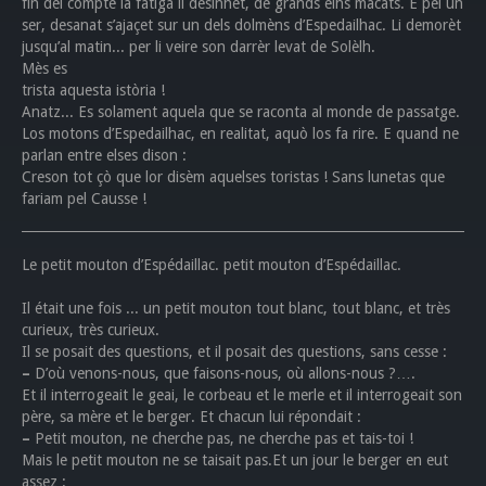
fin del compte la fatiga li desinhet, de grands èlhs macats. E pei un
ser, desanat s’ajaçet sur un dels dolmèns d’Espedailhac. Li demorèt
jusqu’al matin... per li veire son darrèr levat de Solèlh.
Mès es
trista aquesta istòria !
Anatz... Es solament aquela que se raconta al monde de passatge.
Los motons d’Espedailhac, en realitat, aquò los fa rire. E quand ne
parlan entre elses dison :
Creson tot çò que lor disèm aquelses toristas ! Sans lunetas que
fariam pel Causse !
Le petit mouton d’Espédaillac. petit mouton d’Espédaillac.
Il était une fois ... un petit mouton tout blanc, tout blanc, et très
curieux, très curieux.
Il se posait des questions, et il posait des questions, sans cesse :
–
D’où venons-nous, que faisons-nous, où allons-nous ?….
Et il interrogeait le geai, le corbeau et le merle et il interrogeait son
père, sa mère et le berger. Et chacun lui répondait :
–
Petit mouton, ne cherche pas, ne cherche pas et tais-toi !
Mais le petit mouton ne se taisait pas.Et un jour le berger en eut
assez :