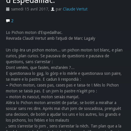
d’Espédaillac.
samedi 15 avril 2017
,
par
Claude Vertut
2
Lo Pichon moton d’Espedailhac.
Revirada Claudí Vertut amb l’atjudi de Marc Lagaly
Un còp èra un pichon moton... un pichon moton tot blanc, e plan
curios, plan curios. Se pausava de questions e pausava de
questions, sans s’arrestar :
Dont venèm, que fasèm, end’anèm ?...
E questionava lo gag, lo gòrp e lo mèrle e questionava son paire,
sa maire e lo pastre. E cadun li respondià :
–
Pichon moton, cases pas, cases pas e taisa-te ! Mès lo Pichon
moton se taisià pas. E un jorn lo pastre n’agèt pro :
–
moton ès nascut, moton seraàs manjat.
Alèra lo Pichon moton arrestèt de parlar, se botèt a miralhar a
soscar sans res dire. Après mai d’un jorn de soscadissa, prenguèt
una decision, de botèt a ajudar los uns e los autres, los grands e
los pichons, los febles e los malauts
, sens s’arrestar lo jorn , sens s’arrestar la nèch. Tan plan que a la