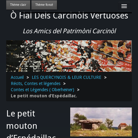
Ò Fial Dels Carcinòls Vertuoses
Accueil
LES QUERCYNOIS & LEUR CULTURE
Los Amics del Patrimòni Carcinòl
PATRIMOINE
GASTRONOMIE
ACTUALITE-CULTURE-EVENEMENTS LOCAUX
>>
Accueil
>
LES QUERCYNOIS & LEUR CULTURE
>
Récits, Contes et légendes
>
Contes et Légendes ( Oberheiner)
>
Le petit mouton d’Espédaillac.
Le petit
mouton