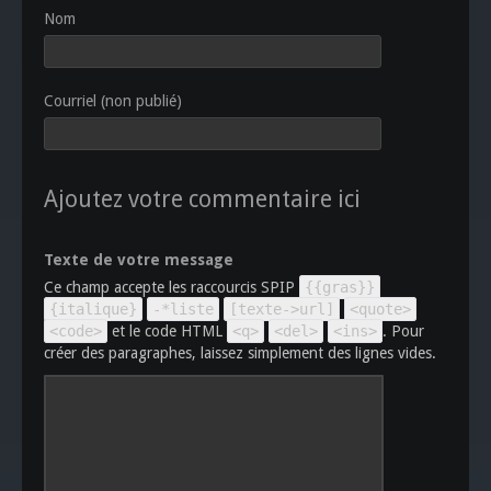
Nom
Courriel (non publié)
Ajoutez votre commentaire ici
Texte de votre message
Ce champ accepte les raccourcis SPIP
{{gras}}
{italique}
-*liste
[texte->url]
<quote>
<code>
et le code HTML
<q>
<del>
<ins>
. Pour
créer des paragraphes, laissez simplement des lignes vides.