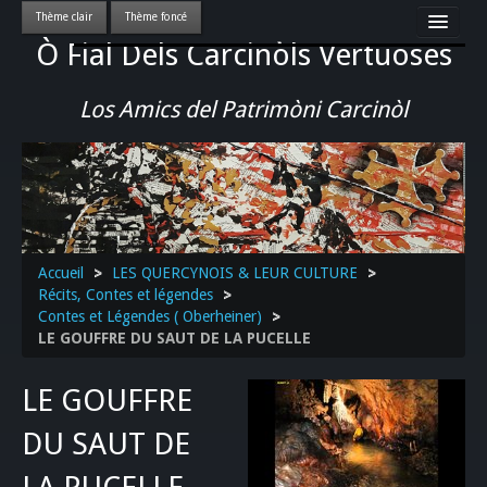
Ò Fial Dels Carcinòls Vertuoses
Accueil
LES QUERCYNOIS & LEUR CULTURE
Los Amics del Patrimòni Carcinòl
PATRIMOINE
GASTRONOMIE
ACTUALITE-CULTURE-EVENEMENTS LOCAUX
>>
Accueil
>
LES QUERCYNOIS & LEUR CULTURE
>
Récits, Contes et légendes
>
Contes et Légendes ( Oberheiner)
>
LE GOUFFRE DU SAUT DE LA PUCELLE
LE GOUFFRE
DU SAUT DE