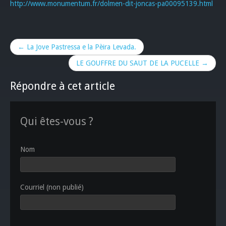
http://www.monumentum.fr/dolmen-dit-joncas-pa00095139.html
← La Jove Pastressa e la Pèira Levada.
LE GOUFFRE DU SAUT DE LA PUCELLE →
Répondre à cet article
Qui êtes-vous ?
Nom
Courriel (non publié)