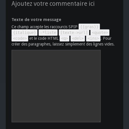
Ajoutez votre commentaire ici
Texte de votre message
Ce champ accepte les raccourcis SPIP
{{gras}}
{italique}
-*liste
[texte->url]
<quote>
<code>
et le code HTML
<q>
<del>
<ins>
. Pour
créer des paragraphes, laissez simplement des lignes vides.