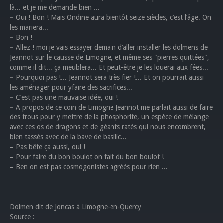
là... et je me demande bien ...
–
Oui ! Bon ! Mais Ondine aura bientôt seize siècles, c’est l’âge. On
les mariera...
–
Bon !
–
Allez ! moi je vais essayer demain d’aller installer les dolmens de
Jeannot sur le causse de Limogne, et même ses "pierres quittées",
comme il dit... ça meublera... Et peut-être je les louerai aux fées...
–
Pourquoi pas !... Jeannot sera très fier !... Et on pourrait aussi
les aménager pour yfaire des sacrifices...
–
C’est pas une mauvaise idée, oui !
–
A propos de ce coin de Limogne Jeannot me parlait aussi de faire
des trous pour y mettre de la phosphorite, un espèce de mélange
avec ces os de dragons et de géants ratés qui nous encombrent,
bien tassés avec de la bave de basilic...
–
Pas bête ça aussi, oui !
–
Pour faire du bon boulot on fait du bon boulot !
–
Ben on est pas cosmogonistes agréés pour rien ...
Dolmen dit de Joncas à Limogne-en-Quercy
Source :