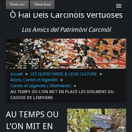
Ò Fial Dels Carcinòls Vertuoses
Accueil
LES QUERCYNOIS & LEUR CULTURE
Los Amics del Patrimòni Carcinòl
PATRIMOINE
GASTRONOMIE
ACTUALITE-CULTURE-EVENEMENTS LOCAUX
>>
Accueil
>
LES QUERCYNOIS & LEUR CULTURE
>
Récits, Contes et légendes
>
Contes et Légendes ( Oberheiner)
>
AU TEMPS OU L’ON MIT EN PLACE LES DOLMENS DU
CAUSSE DE LIMOGNE.
AU TEMPS OU
L’ON MIT EN