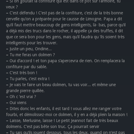
–
Si on goûtait la confiture qui est dans ce pot sur l’armoire, tu
veux ?
–
C’est défendu ! C’est pas de la confiture, c’est de la très bonne
cervelle qu’on a préparée pour le causse de Limogne. Papa a dit
qu’il faut mettre beaucoup de gens intelligents, là- bas, parce qu’il
a déjà mis des trucs dans le rocher, il appelle ça des truffes, il dit
que ce sera bon pour les gens, mais qu’il faudra qu ’ils soient très
intelligents pour les trouver.
–
Juste un peu, Ondine...
–
Tu me feras un dolmen ?
–
Oui d’accord ! et ton papa s’apercevra de rien. On remplacera la
confiture par du sable.
–
C’est très bon !
–
Tu parles, c’est extra !
–
Je vais te faire un beau dolmen, tu vas voir... et même une
grande pierre quillée.
–
Oh c ’est vrai ?
–
Oui viens
–
Dites donc les enfants, il est tard ! vous allez me ranger votre
fourbi, et démolissez-moi ce dolmen, il y en a déjà plein la maison !
–
Laisse, Merlusine, laisse ! Le petit Jeannot fait de très beaux
dolmens. C’est pas bête son truc. Ça pourrait servir
–
Tu sais qu’ils jouent dessous, tous les deux, quand on n’est pas