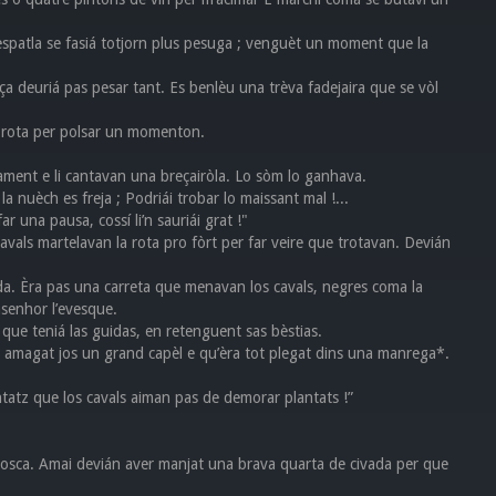
l’espatla se fasiá totjorn plus pesuga ; venguèt un moment que la
ça deuriá pas pesar tant. Es benlèu una trèva fadejaira que se vòl
la rota per polsar un momenton.
ament e li cantavan una breçairòla. Lo sòm lo ganhava.
 la nuèch es freja ; Podriái trobar lo maissant mal !...
 una pausa, cossí li’n sauriái grat !"
avals martelavan la rota pro fòrt per far veire que trotavan. Devián
ada. Èra pas una carreta que menavan los cavals, negres coma la
senhor l’evesque.
que teniá las guidas, en retenguent sas bèstias.
ap amagat jos un grand capèl e qu’èra tot plegat dins una manrega*.
atz que los cavals aiman pas de demorar plantats !”
 de posca. Amai devián aver manjat una brava quarta de civada per que