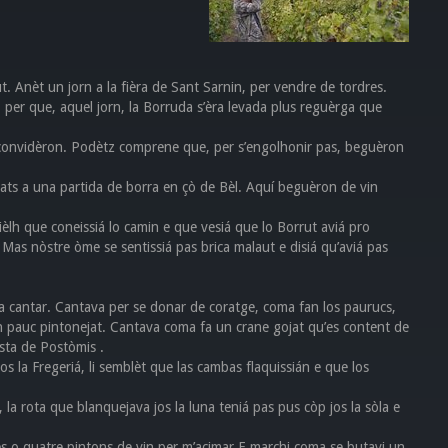
t. Anèt un jorn a la fièra de Sant Sarnin, per vendre de tordres.
 per que, aquel jorn, la Borruda s’èra levada plus reguèrga que
 convidèron. Podètz comprene que, per s’engolhonir pas, beguèron
lats a una partida de borra en çò de Bèl. Aquí beguèron de vin
ièlh que coneissiá lo camin e que vesiá que lo Borrut aviá pro
. Mas nòstre òme se sentissiá pas brica malaut e disiá qu’aviá pas
 a cantar. Cantava per se donar de coratge, coma fan los paurucs,
n pauc pintonejat. Cantava coma fa un crane gojat qu’es content de
òsta de Postòmis .
 la Fregeriá, li semblèt que las cambas flaquissián e que los
 la rota que blanquejava jos la luna teniá pas pus còp jos la sòla e
res o quatre pintons de vin per m’acimar E marchi coma se butavi un