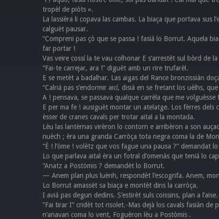
tropèl de piòts ».
La lassièra li copava las cambas. La biaça que portava sus 
calguèt pausar.
“Compreni pas çò que se passa ! fasiá lo Borrut. Aquela bia
far portar !
Vas veire cossí la te vau colhonar E s’arrestèt sul bòrd de 
“Fai-te carrejar, ara !” diguèt amb un rire trufarèl.
E se metèt a badalhar. Las aigas del Rance bronzissián doç
“Calriá pas s’endormir aicí, disiá en se fretant los uèlhs, que
A ! pensava, se passava qualque carrèla que me volguèsse far
E per ma fe ! ausiguèt montar un atelatge. Los fèrres dels c
èsser de cranes cavals per trotar aital a la montada.
Lèu las lantèrnas virèron lo contorn e arribèron a son auç
nuèch ; èra una granda Carròça tota negra coma la de Mon
“È ! l’òme ! volètz que vos fague una pausa ?” demandat lo 
Lo que parlava aital èra un fotral d’omenàs que teniá lo c
“Anatz a Postòmis ? demandèt lo Borrut.
— Anem plan plus luènh, respondèt l’escogrifa. Anem, mont
Lo Borrut amassèt sa biaça e montèt dins la carròça.
I aviá pas degun dedins. S’estirèt suls coissins, plan a l’aise.
”Fai tirar I” cridèt tot risolet.-Mas dejà los cavals fasián
n’anavan coma lo vent, Foguèron lèu a Postòmis .