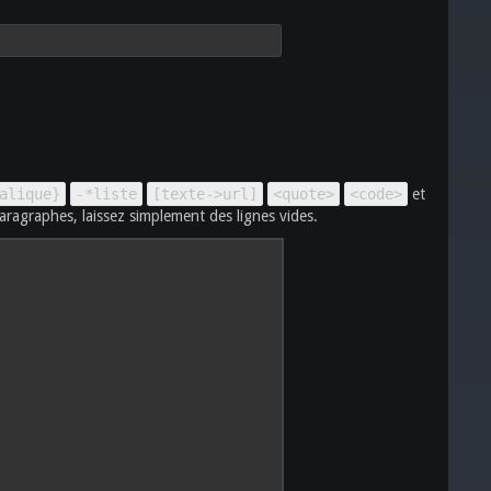
alique}
-*liste
[texte->url]
<quote>
<code>
et
aragraphes, laissez simplement des lignes vides.