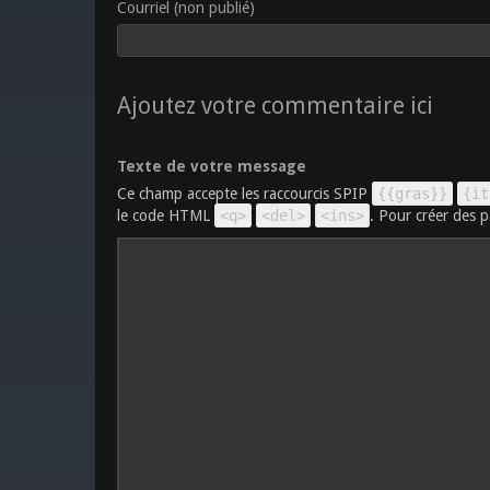
Courriel (non publié)
Ajoutez votre commentaire ici
Texte de votre message
Ce champ accepte les raccourcis SPIP
{{gras}}
{it
le code HTML
<q>
<del>
<ins>
. Pour créer des p