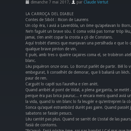
dimanche 7 mai 2017
,
par
Claude Vertut
LA CARROÇA DEL DIABLE
Contes de Sibòt : Ricon de Laurens
Un còp èra, i aviá a Laverdòla, un òme qu’apelavan lo Borru
Ne’n faguèt un brave sòu. E coma voliá pas tornar tròp lèu,
jamai, s’en anèt copar la crosta a çò de Constans.
Aquí trobèt d’amics que manjavan una persilhada e que lo
qualque brave pinton de vin.
E puèi, amb tres o quatre caçaires coma el, se trobèron ate
blanc.
Lèu piquèron onze oras. Lo Borrut parlèt de partir. Bèl lo v
embegurat, li conselhèt de demorar, que li baliariâ un lièch
paur de ren.
Carguèt lo capèl sus l’aurelha e s’en anèt.
Quand arribèt al pont de Vidal, a plena garganta, se metèt
perque èra pas brica pauruc... e encara mens quand aviá u
la vida, quand lo vin blanc lo fa leugièr e qu’entrepren la c
Sonca qu’aquel estrambòrd durèt pas gaire. Quand passèt jos
sabatons se fasián pesucs.
Lèu cantèt pas plus. Quand se sarrèt de L’ostal de las paurs,
fasiá de contorns.
‘‘Pr’aquò, fasiá nòstre òme, soi pas bandat ! Cal mai que t