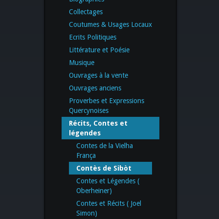
Collectages
Coutumes & Usages Locaux
Ecrits Politiques
Littérature et Poésie
Musique
Ouvrages à la vente
Ouvrages anciens
Proverbes et Expressions
Quercynoises
Récits, Contes et
légendes
Contes de la Vielha
França
Contès de Sibòt
Contes et Légendes (
Oberheiner)
Contes et Récits ( Joel
Simon)