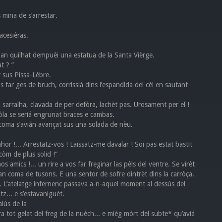
 mina de s’arrestar.
acesièras.
t an quilhat dempuèi una estatua de la Santa Vièrge.
t ? ”
 sus Pissa-Lèbre.
ns far ges de bruch, corrissiá dins l’espandida del cèl en sautant
a sarralha, clavada de per defòra, lachèt pas. Urosament per el !
òla se seriá engrunat braces e cambas.
s coma s’avián avançat sus una solada de nèu.
or !... Arrestatz-vos ! Laissatz-me davalar ! Soi pas estat bastit
còm de plus solid !”
os amics !... un rire a vos far freginar las pèls del ventre. Se virèt
van coma de tusons. E una sentor de sofre dintrèt dins la carròça.
. L’atelatge infernenc passava a-n-aquel moment al dessús del
z... e s’estavaniguèt.
lús de la
ra tot gelat del freg de la nuèch... e mièg mòrt del subte* qu’aviá