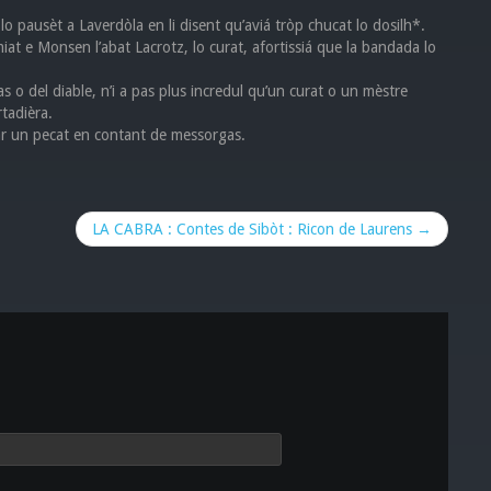
 lo pausèt a Laverdòla en li disent qu’aviá tròp chucat lo dosilh*.
iat e Monsen l’abat Lacrotz, lo curat, afortissiá que la bandada lo
s o del diable, n’i a pas plus incredul qu’un curat o un mèstre
rtadièra.
ar un pecat en contant de messorgas.
LA CABRA : Contes de Sibòt : Ricon de Laurens →