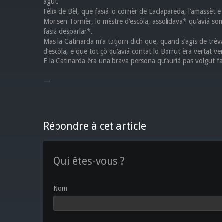
agut.
Fèlix de Bèl, que fasiá lo corrièr de Laclapareda, l’amassèt e
Monsen Tornièr, lo mèstre d’escòla, assolidava* qu’aviá som
fasiá desparlar*.
Mas la Catinarda m’a totjorn dich que, quand s’agís de trèva
d’escòla, e que tot çò qu’aviá contat lo Borrut èra vertat ve
E la Catinarda èra una brava persona qu’auriá pas volgut f
—
Répondre à cet article
Qui êtes-vous ?
Nom