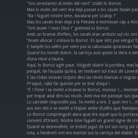
“Vos arrestaretz al molin del vent” cridèt lo Borrut.
Mas lo molin del vent èra dejà passat e los cavals fasián pas
“Ba ! faguèt nòstre òme, davalarai per Ucalop !”
Mas los cavals èran dejà a la Peirada e montavan cap a Ròc
“Ont anam ? mon Dius !” gemissiá lo Borrut.
Amb un bramai d’infèrn, los cavals èran arribats sul ròc on
“Anam abocar ! cridava lo Borrut. Es que sètz pas vengut fa
E tampèt los uèlhs per veire pas la cabussada qu’anavan far
Quand los tornèt dubrir, la carròça aviá quitat la tèrra e se
d’una nívol a l’autra.
Aquí, lo Borrut agèt paur. Volguèt dubrir la portièra, mas l
perqué, de l’auçada qu’èra, en tombant sul trauc de Laverd
E las ròdas viravan totjorn dins las nívols blancas o negra
Pr’aquò, caliá far quicòm per se tirar d’aquí !
“È ! l’òme ! se metèt a bramar lo Borrut, monsur !... monsenh
per trepar aital dins las nívols. Aimi mai me passejar sus qui
Lo carretièr respondèt pas. Se metèt a rire. E quin rire !... m
sus son sèti e se metèt a l’espiar ambe d’uèlhs que flameja
Lo Borrut comprenguèt alara quai èra aquel que lo portava
convent d’Orient. Nòstre òme faguèt un grand signe de crot
Quand se desrevelhèt, se trobèt jagut de tot son long sul ta
rota, a l’endrech ont èra montat sus la carròça del diable. È