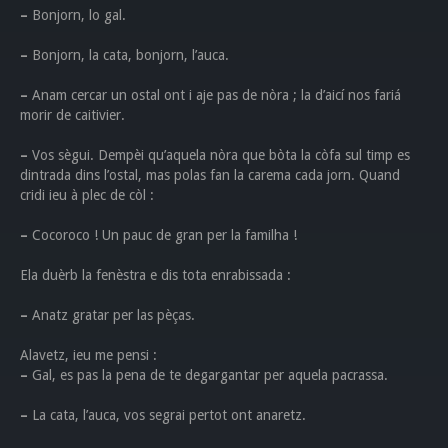
–
Bonjorn, lo gal.
–
Bonjorn, la cata, bonjorn, l’auca.
–
Anam cercar un ostal ont i aje pas de nòra ; la d’aicí nos fariá
morir de caitivier.
–
Vos sègui. Dempèi qu’aquela nòra que bòta la còfa sul timp es
dintrada dins l’ostal, mas polas fan la carema cada jorn. Quand
cridi ieu à plec de còl :
–
Cocoroco ! Un pauc de gran per la familha !
Ela duèrb la fenèstra e dis tota enrabissada :
–
Anatz gratar per las pèças.
Alavetz, ieu me pensi :
–
Gal, es pas la pena de te degargantar per aquela pacrassa.
–
La cata, l’auca, vos segrai pertot ont anaretz.