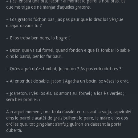
–
I cal encara una ora, Jacon ; ai montat lo pairòl à nou oras. Es
que me triga de ne manjar d’aqueles gratons.
–
Los gratons fúchon pas ; as pas paur que lo drac los vèngue
manjar davans tu ?
–
E los troba ben bons, lo bogre !
–
Dison que va sul fornel, quand fondon e que fa tombar lo sable
dins lo pairòl, per lor far paur.
–
Qu’es aquò qu’es tombat, Joaneton ? As pas entendut res ?
–
Ai entendut de sable, Jacon ! Agacha un bocin, se vèses lo drac.
–
Joaneton, i vèsi los èls. Es amont sul fornel ; a los èls verdes ;
será ben pron el. ›
A-n aquel moment, una teula davalèt en rascant la sutja, capvirolèt
dins lo pairòl e acatèt de grais bulhent lo paire, la maire e los dos
dròlles que, tot gingolant s’enfugiguèron en daissant la porta
duberta.