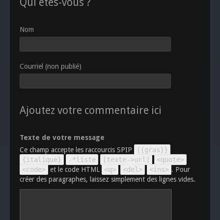
Qui êtes-vous ?
Nom
Courriel (non publié)
Ajoutez votre commentaire ici
Texte de votre message
Ce champ accepte les raccourcis SPIP
{{gras}}
{italique}
-*liste
[texte->url]
<quote>
<code>
et le code HTML
<q>
<del>
<ins>
. Pour
créer des paragraphes, laissez simplement des lignes vides.