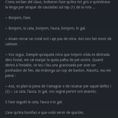
Coma sortian del claus, troberon l’ase qu’èra tot gris e qu’estirava
la lenga per atrapar de caussidas sul tap (1) de la rota ...
–
Bonjorn, l’ase.
–
Bonjorn, la cata, bonjorn, l’auca, bonjorn, lo gal.
–
Anam cercar un ostal ont i aje pas de nòra. Aici nos fan morir de
caitivier.
–
Vos segui. Dempèi qu’aquela nòra que totjorn crida es dintrada
dins l’ostal, me cal manjar la quita palha de pel sostre. Quand
dintra à l’estable, se ieu i fau una graciosada per aver un
ponhadon de fen, ela m’alonga un cop de baston. Alavetz, ieu me
pensi :
–
Ase, es plan la pena de t’amagrar e de recanar per aquel defèci !
(2) ›. La cata, l’auca, lo gal, vos segrai pertot ont anaretz.
E l’ase seguèt la cata, l’auca e lo gal.
L’ase qu’èra bonifaci e que voliá servir de quicòm,