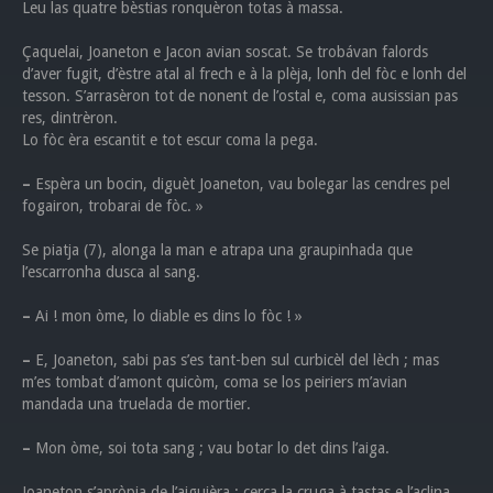
Leu las quatre bèstias ronquèron totas à massa.
Çaquelai, Joaneton e Jacon avian soscat. Se trobávan falords
d’aver fugit, d’èstre atal al frech e à la plèja, lonh del fòc e lonh del
tesson. S’arrasèron tot de nonent de l’ostal e, coma ausissian pas
res, dintrèron.
Lo fòc èra escantit e tot escur coma la pega.
–
Espèra un bocin, diguèt Joaneton, vau bolegar las cendres pel
fogairon, trobarai de fòc. »
Se piatja (7), alonga la man e atrapa una graupinhada que
l’escarronha dusca al sang.
–
Ai ! mon òme, lo diable es dins lo fòc ! »
–
E, Joaneton, sabi pas s’es tant-ben sul curbicèl del lèch ; mas
m’es tombat d’amont quicòm, coma se los peiriers m’avian
mandada una truelada de mortier.
–
Mon òme, soi tota sang ; vau botar lo det dins l’aiga.
Joaneton s’apròpja de l’aiguièra ; cerca la cruga à tastas e l’aclina.