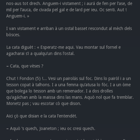
nos-aus tot drech. Anguem-i vistament ; i aurá de fen per l’ase, de
mil per l’auca, de civada pel gal e de lard per ieu. Oc senti. Aut !
Anguem-i. »
I van vistament e arriban à un ostal basset rescondut al mèch dels
bòsces.
La cata diguèt : « Esperatz-me aqui. Vau montar sul fornel e
agacharai s’i a qualqu’un dins l’ostal.
–
Cata, que vèses ?
Chut ! Fondon (5) !... Vesi un pairolás sul foc. Dins lo pairòl i a un
tesson copat à talhons. I a una femna qu’atusa lo fòc. I a un òme
que bolega lo tesson amb un remenador. I a dos drolles
qu’agáchan amb la maissa dins las mans. Aquò nol que fa tremblar.
Monetz pas ; vau escotar cò que dison.
Aici çò que disian e la cata l’entendèt.
–
Aquò ’s quech, Joaneton ; ieu oc cresi quech.