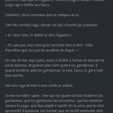
L’aiga raja e tomba sus l’auca.
Solament, l’auca somniava que se netejava al riu.
Tant-lèu sentida l’aiga, alanda sas alas e borma (8) Joaneton.
« Ai ! mon òme, lo diable es dins l’aiguièra !
–
Oc sabi pas, mas cresi qu’es tant-ben dins lo lèch. Tròbi
d’aurelhas que son pas las aurelhas de degun. »
Un còp de mai, aquí paire, maire e dròlles à fuchas en daissant la
porta duberta. Anguèron plan lonh quèrre los gendarmas. E
quand tornèron amb los gendarmas, la cata, l’auca, lo gal e l’ase
èran partits.
Voli una rega de blat e mon conte es acabat.
Se mai ne volètz saber, cresi que las quatre bestias trobèron los
gendarmas, que los gendarmas las arrestèron, que las menèron
davans lo jutge, que l’ase plaijèt e cachèt (9) la nòra, que la nòra
aprometèt d’apasturar son bestial, que se tornèt endevenir amb