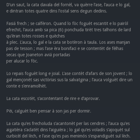
D’un saut, la cata davala del fornèl, va quèrre l’ase, l’auca e lo gal,
e dintran totes quatre dins l’ostal sens degun dedins.
Fasiá frech ; se calfèron. Quand lo fòc foguèt escantit e lo pairòl
efrechit, l’auca amb sa pica (6) ponchuda tirèt tres talhons de lard
qu’èran totes rosses e quèches
à plec. L’auca, lo gal e la cata se botèron à taula. Los ases manjan
pas de tesson ; mas l’ase èra bonifaci e se contentèt de fèlhas
secas que Joaneton aviá portadas
per alucar lo fòc.
Lo repais foguèt long e joial. L’ase contèt d’afars de son jovent ; lo
gal mençonèt sas victòrias sus la salvatgina ; l’auca volguèt dire un
conte e s’enramolhèt.
La cata escotèt, s’acontentant de rire e d’aprovar.
Pèi, calguèt ben pensar à son jas per dormir.
La cata qu’es frecholuda s’acantonèt per las cendres ; l’auca qu’es
aigatièra s’aclatèt dins l’aiguièra ; lo gal qu’es voladís s’ajoquèt sul
curbicèl del lèch, e l’ase qu’es pas menimós s’espandiguèt sul lèch.