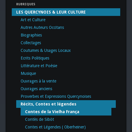
RUBRIQUES
LES QUERCYNOIS & LEUR CULTURE
Art et Culture
Autres Auteurs Occitans
Biographies
Collectages
Coutumes & Usages Locaux
Ecrits Politiques
Littérature et Poésie
Musique
Ouvrages à la vente
Ouvrages anciens
Proverbes et Expressions Quercynoises
Récits, Contes et légendes
Contes de la Vielha França
Contès de Sibòt
Contes et Légendes ( Oberheiner)