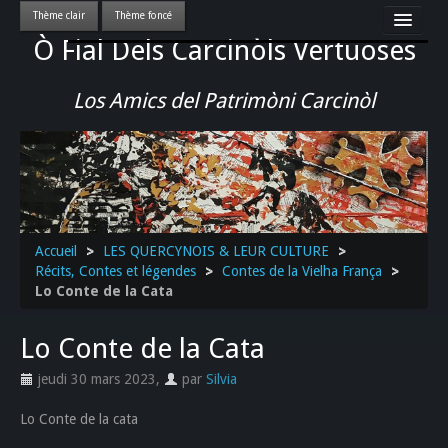
Ò Fial Dels Carcinòls Vertuoses
Accueil
LES QUERCYNOIS & LEUR CULTURE
Los Amics del Patrimòni Carcinòl
PATRIMOINE
GASTRONOMIE
ACTUALITE-CULTURE-EVENEMENTS LOCAUX
>>
Accueil
>
LES QUERCYNOIS & LEUR CULTURE
>
Récits, Contes et légendes
>
Contes de la Vielha França
>
Lo Conte de la Cata
Lo Conte de la Cata
jeudi 30 mars 2023
,
par
Silvia
Lo Conte de la cata