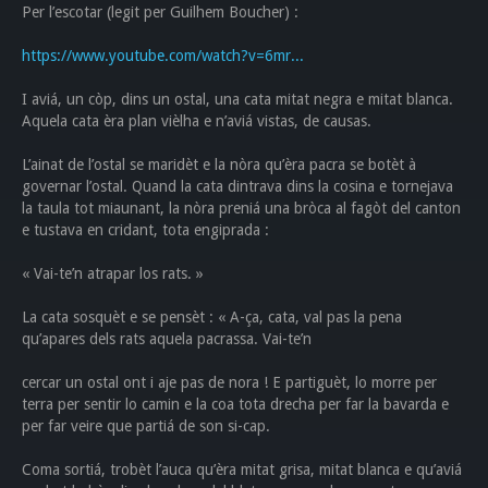
Per l’escotar (legit per Guilhem Boucher) :
https://www.youtube.com/watch?v=6mr...
I aviá, un còp, dins un ostal, una cata mitat negra e mitat blanca.
Aquela cata èra plan vièlha e n’aviá vistas, de causas.
L’ainat de l’ostal se maridèt e la nòra qu’èra pacra se botèt à
governar l’ostal. Quand la cata dintrava dins la cosina e tornejava
la taula tot miaunant, la nòra preniá una bròca al fagòt del canton
e tustava en cridant, tota engiprada :
« Vai-te’n atrapar los rats. »
La cata sosquèt e se pensèt : « A-ça, cata, val pas la pena
qu’apares dels rats aquela pacrassa. Vai-te’n
cercar un ostal ont i aje pas de nora ! E partiguèt, lo morre per
terra per sentir lo camin e la coa tota drecha per far la bavarda e
per far veire que partiá de son si-cap.
Coma sortiá, trobèt l’auca qu’èra mitat grisa, mitat blanca e qu’aviá