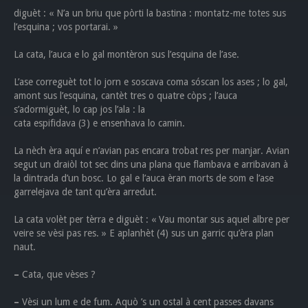
diguèt : « N’a un briu que pòrti la bastina : montatz-me totes sus
l’esquina ; vos portarai. »
La cata, l’auca e lo gal montèron sus l’esquina de l’ase.
L’ase correguèt tot lo jorn e soscava coma sóscan los ases ; lo gal,
amont sus l’esquina, cantèt tres o quatre còps ; l’auca
s’adormiguèt, lo cap jos l’ala : la
cata espifidava (3) e ensenhava lo camin.
La nèch èra aquí e n’avian pas encara trobat res per manjar. Avian
segut un draiòl tot sec dins una plana que flambava e arribavan à
la dintrada d’un bosc. Lo gal e l’auca èran morts de som e l’ase
garrelejava de tant qu’èra arredut.
La cata volèt per tèrra e diguèt : « Vau montar sus aquel albre per
veire se vèsi pas res. » E aplanhèt (4) sus un garric qu’èra plan
naut.
–
Cata, que vèses ?
–
Vèsi un lum e de fum. Aquò ’s un ostal à cent passes davans