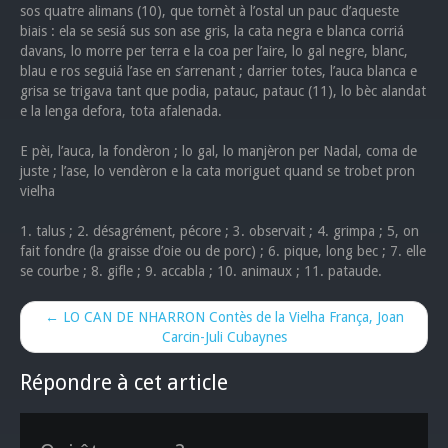
sos quatre alimans (10), que tornèt à l’ostal un pauc d’aqueste
biais : ela se sesiá sus son ase gris, la cata negra e blanca corriá
davans, lo morre per terra e la coa per l’aire, lo gal negre, blanc,
blau e ros seguiá l’ase en s’arrenant ; darrier totes, l’auca blanca e
grisa se trigava tant que podia, patauc, patauc (11), lo bèc alandat
e la lenga defora, tota afalenada.
E pèi, l’auca, la fondèron ; lo gal, lo manjèron per Nadal, coma de
juste ; l’ase, lo vendèron e la cata moriguet quand se trobet pron
vielha
1. talus ; 2. désagrément, pécore ; 3. observait ; 4. grimpa ; 5, on
fait fondre (la graisse d’oie ou de porc) ; 6. pique, long bec ; 7. elle
se courbe ; 8. gifle ; 9. accabla ; 10. animaux ; 11. pataude.
← LO CAN DE NHARRON Contès de la Vielha França, Joan
Carcin-Juli Cubaynes
Répondre à cet article