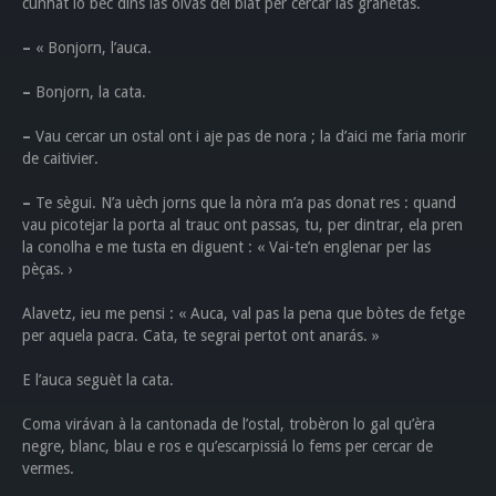
cunhat lo bèc dins las olvas del blat per cercar las granetas.
–
« Bonjorn, l’auca.
–
Bonjorn, la cata.
–
Vau cercar un ostal ont i aje pas de nora ; la d’aici me faria morir
de caitivier.
–
Te sègui. N’a uèch jorns que la nòra m’a pas donat res : quand
vau picotejar la porta al trauc ont passas, tu, per dintrar, ela pren
la conolha e me tusta en diguent : « Vai-te’n englenar per las
pèças. ›
Alavetz, ieu me pensi : « Auca, val pas la pena que bòtes de fetge
per aquela pacra. Cata, te segrai pertot ont anarás. »
E l’auca seguèt la cata.
Coma virávan à la cantonada de l’ostal, trobèron lo gal qu’èra
negre, blanc, blau e ros e qu’escarpissiá lo fems per cercar de
vermes.