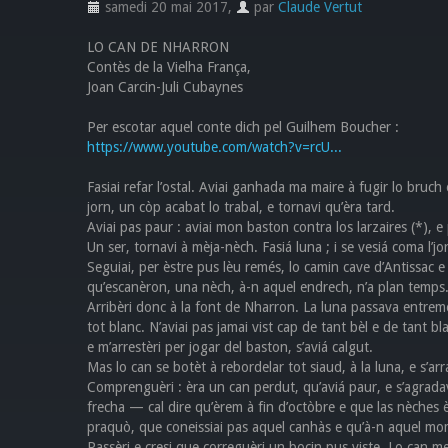
samedi 20 mai 2017
,
par
Claude Vertut
LO CAN DE NHARRON
Contès de la Vielha França,
Joan Carcin-Juli Cubaynes
Per escotar aquel conte dich pel Guilhem Boucher :
https://www.youtube.com/watch?v=rcU...
Fasiai refar l’ostal. Aviai ganhada ma maire à fugir lo bruch 
jorn, un còp acabat lo trabal, e tornavi qu’èra tard.
Aviai pas paur : aviai mon baston contra los larzaires (*), e 
Un ser, tornavi à mèja-nèch. Fasiá luna ; i se vesiá coma l’jo
Seguiai, per èstre pus lèu remés, lo camin cave d’Antissac 
qu’escanèron, una nèch, à-n aquel endrech, n’a plan temps. 
Arribèri donc à la font de Nharron. La luna passava entremèch
tot blanc. N’aviai pas jamai vist cap de tant bèl e de tant 
e m’arrestèri per jogar del baston, s’aviá calgut.
Mas lo can se botèt à rebordelar tot siaud, à la luna, e s’a
Comprenguèri : èra un can perdut, qu’aviá paur, e s’agradav
frecha — cal dire qu’èrem à fin d’octòbre e que las nèches è
praquò, que coneissiai pas aquel canhàs e qu’à-n aquel m
Passèri e cresi que correguèri un bocin pus viste. Lo can me 