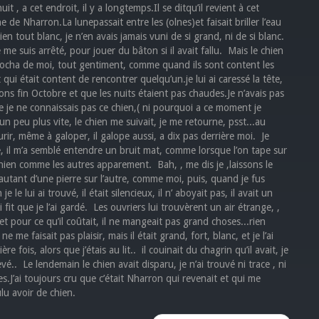
, a cet endroit, il y a longtemps.Il se ditqu’il revient à cet
ine de Nharron.La lunepassait entre les (olnes)et faisait briller l’eau
ien tout blanc, je n’en avais jamais vuni de si grand, ni de si blanc.
me suis arrêté, pour jouer du bâton si il avait fallu. Mais le chien
approcha de moi, tout gentiment, comme quand ils sont content les
qui était content de rencontrer quelqu’un.je lui ai caressé la tête,
́tions fin Octobre et que les nuits étaient pas chaudes.Je n’avais pas
 je ne connaissais pas ce chien,( ni pourquoi a ce moment je
 un peu plus vite, le chien me suivait, je me retourne, psst...au
ir, même à galoper, il galope aussi, a dix pas derrière moi. Je
ste, il m’a semblé entendre un bruit mat, comme lorsque l’on tape sur
chien comme les autres apparement. Bah, , me dis je ,laissons le
 sautant d’une pierre sur l’autre, comme moi, puis, quand je fus
e le lui ai trouvé, il était silencieux, il n’ aboyait pas, il avait un
 que je l’ai gardé. Les ouvriers lui trouvèrent un air étrange, ,
li, et pour ce qu’il coûtait, il ne mangeait pas grand choses...rien
me faisait pas plaisir, mais il était grand, fort, blanc, et je l’ai
 fois, alors que j’étais au lit.. il couinait du chagrin qu’il avait, je
vé.. Le lendemain le chien avait disparu, je n’ai trouvé ni trace , ni
s.J’ai toujours cru que c’était Nharron qui revenait et qui me
lu avoir de chien.