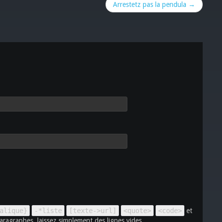
Arrestetz pas la pendula →
alique}
-*liste
[texte->url]
<quote>
<code>
et
aragraphes, laissez simplement des lignes vides.