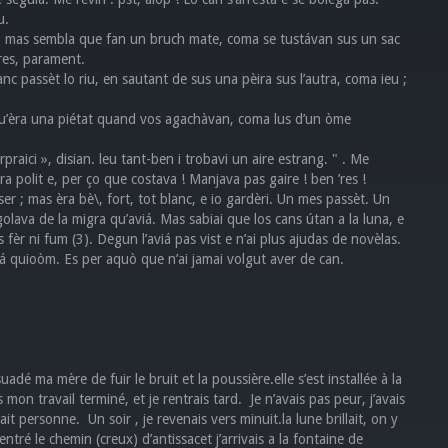
u.
ste, mas sembla que fan un bruch mate, coma se tustávan sus un sac
res, parament.
nc passèt lo riu, en sautant de sus una pèira sus l’autra, coma ieu ;
ls qu’èra una piétat quand vos agachàvan, coma lus d’un òme
praici », disian. leu tant-ben i trobavi un aire estrang. " . Me
a polit e, per ço que costava ! Manjava pas gaire ! ben ’res !
er ; mas èra bè\, fort, tot blanc, e io gardèri. Un mes passèt. Un
golava de la migra qu’aviá. Mas sabiai que los cans útan a la luna, e
 fèr ni fum (3). Degun l’aviá pas vist e n’ai plus ajudas de novèlas.
á quioòm. Es per aquò que n’ai jamai volgut aver de can.
é ma mère de fuir le bruit et la poussière.elle s’est installée à la
ois mon travail terminé, et je rentrais tard. Je n’avais pas peur, j’avais
ait personne. Un soir , je revenais vers minuit.la lune brillait, on y
ntré le chemin (creux) d’antissacet j’arrivais a la fontaine de