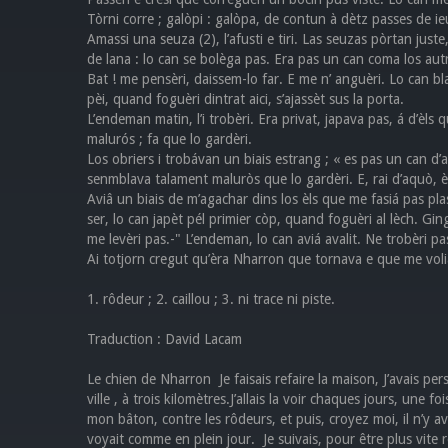
Tòrni corre ; galòpi : galòpa, de contun à dètz passes de ie
Amassi una seuza (2), l’afusti e tiri. Las seuzas pòrtan ju
de lana : lo can se bolèga pas. Era pas un can coma los aut
Bat ! me pensèri, daissem-lo far. E me n’ anguèri. Lo can bla
pèi, quand foguèri dintrat aici, s’ajassèt sus la porta.
L’endeman matin, l’i trobèri. Era privat, japava pas, á d’è
malurós ; fa que lo gardèri.
Los obriers i trobávan un biais estrang ; « es pas un can d’ar
senmblava talament maluròs que lo gardèri. E, rai d’aquò, èr
Aviâ un biais de m’agachar dins los èls que me fasiá pas plas
ser, lo can japèt pél primier còp, quand foguèri al lèch. Gin
me levèri pas.-" L’endeman, lo can aviá avalit. Ne trobèri pas
Ai totjorn cregut qu’èra Nharron que tornava e que me voli
1. rôdeur ; 2. caillou ; 3. ni trace ni piste.
Traduction : David Lacam
Le chien de Nharron Je faisais refaire la maison, J’avais persuad
ville , à trois kilomètres.J’allais la voir chaques jours, une f
mon bâton, contre les rôdeurs, et puis, croyez moi, il n’y av
voyait comme en plein jour. Je suivais, pour être plus vite re