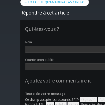
← LO COCUT QU’AMADURA LAS CIREIAS
Répondre à cet article
Qui êtes-vous ?
Nom
Courriel (non publié)
Ajoutez votre commentaire ici
Texte de votre message
Ce champ accepte les raccourcis SPIP
{{gras}}
{it
le code HTML
<q>
<del>
<ins>
. Pour créer des p