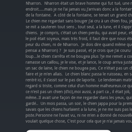
Nharron. Nharron était un brave homme qui fut tué, une nuit 
endroit.....mais je ne l’ai jamais vu.J’arrivais donc a la fonta
de la fontaine. A côté de la fontaine, se tenait un grand ch
Le chien me regardait sans bouger j’ai cru à un chien fou, je 
se mit a sauteren tout sens , tout seul, a la lune, et il s’
chiens. je compris, c’était un chien perdu, qui avait peur, et 
le poil était soyeux, mais très froid, il faut dire que nous e
peur du chien, ni de Nharron. Je dois dire quand même que
pensai a Nharron) ? Je suis passé, et je crois que j’ai couru
loup...le chien s’arrêta et ne bougea plus ?je me remet a cour
ramasse un caillou, je le vise, et je lance, le coup arriva ju
un sac de laine, le chien ne bougea pas, Ce n’était pas un 
faire et je m’en allais. Le chien blanc passa le ruisseau, en
rentré ici, il s’assit sur le pas de laporte. Le lendemain matin j
regard si triste, comme celui d’un homme malheureux.ce qui fit
ce n’est pas un chien (d’ici),moi aussi, a part ca , il était jo
même..Il avait une façon de me regarder dans les yeux, qui ne 
gardé.. Un mois passa, un soir, le chien jappa pour la première
savais que les chiens hurlaient a la lune, je ne me suis pas le
piste.Personne ne l’avait vu, ni ne m’en a donné de nouvelle
voulait quelque chose, C’est pour cela que je n’ai jamais vou