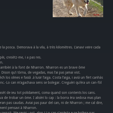
e la posca. Demorava à la vila, à très kilomètres. L’anavi veire cada
pèi, cresètz-me, i a pas res.
rn.
e arribèri à la font de Nharron. Nharron es un brave ôme
Dison qu’i tòrna, de vegadas, mas l’ai pas jamai vist.
 los olmes e fasiâ .á lusir l’aiga. Costa l’aiga, i aviá un fèrt canhàs
blanc.-Lo can m’agachava sens se bolegar. Creguèri qu’èra un can-fòl
rrasèt de ieu tot polidament, coma quand son contents los cans.
a de trobar un òme. I alisèri lo cap : la borra èra sedosa mas plan
ran pas caudas. Aviai pas paur del can, ni de Nharron ; me cal dire,
oment pensavi à Nharron.
seguiá. Me reviri : pst, alop ! Lo can s’arrèsta e se bolèga pas.