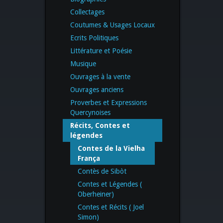
Collectages
Coutumes & Usages Locaux
Ecrits Politiques
Littérature et Poésie
Musique
Ouvrages à la vente
Ouvrages anciens
Proverbes et Expressions
Quercynoises
Récits, Contes et
légendes
Contes de la Vielha
França
Contès de Sibòt
Contes et Légendes (
Oberheiner)
Contes et Récits ( Joel
Simon)