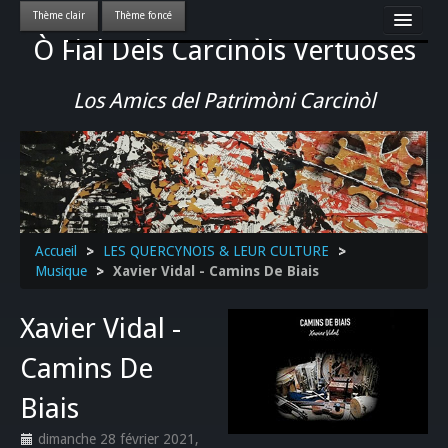
Ò Fial Dels Carcinòls Vertuoses
Accueil
LES QUERCYNOIS & LEUR CULTURE
Los Amics del Patrimòni Carcinòl
PATRIMOINE
GASTRONOMIE
ACTUALITE-CULTURE-EVENEMENTS LOCAUX
>>
Accueil
>
LES QUERCYNOIS & LEUR CULTURE
>
Musique
>
Xavier Vidal - Camins De Biais
Xavier Vidal -
Camins De
Biais
dimanche 28 février 2021
,