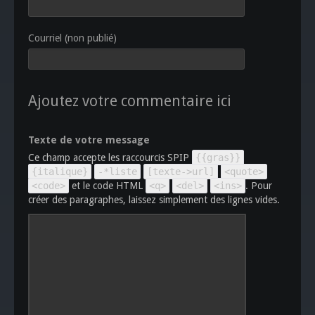
Courriel (non publié)
Ajoutez votre commentaire ici
Texte de votre message
Ce champ accepte les raccourcis SPIP
{{gras}}
{italique}
-*liste
[texte->url]
<quote>
<code>
et le code HTML
<q>
<del>
<ins>
. Pour
créer des paragraphes, laissez simplement des lignes vides.