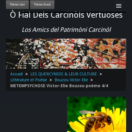
Ò Fial Dels Carcinòls Vertuoses
Accueil
LES QUERCYNOIS & LEUR CULTURE
Los Amics del Patrimòni Carcinòl
PATRIMOINE
GASTRONOMIE
ACTUALITE-CULTURE-EVENEMENTS LOCAUX
>>
Accueil
>
LES QUERCYNOIS & LEUR CULTURE
>
Littérature et Poésie
>
Bouzou Victor-Elie
>
METEMPSYCHOSE Victor-Elie Bouzou poème 4/4