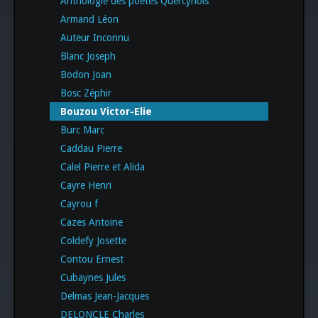
Anthologie des poètes Quercynois
Armand Léon
Auteur Inconnu
Blanc Joseph
Bodon Joan
Bosc Zéphir
Bouzou Victor-Elie
Burc Marc
Caddau Pierre
Calel Pierre et Alida
Cayre Henri
Cayrou f
Cazes Antoine
Coldefy Josette
Contou Ernest
Cubaynes Jules
Delmas Jean-Jacques
DELONCLE Charles