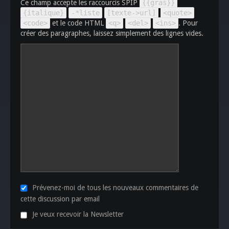
Ce champ accepte les raccourcis SPIP
{{gras}}
{italique}
-*liste
[texte->url]
<quote>
<code>
et le code HTML
<q>
<del>
<ins>
. Pour
créer des paragraphes, laissez simplement des lignes vides.
Prévenez-moi de tous les nouveaux commentaires de
cette discussion par email
Je veux recevoir la Newsletter