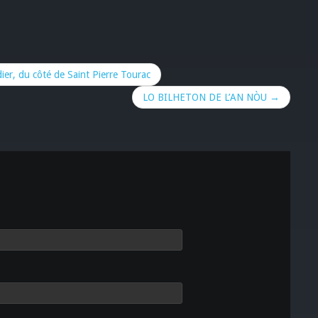
ier, du côté de Saint Pierre Tourac
LO BILHETON DE L’AN NÒU →