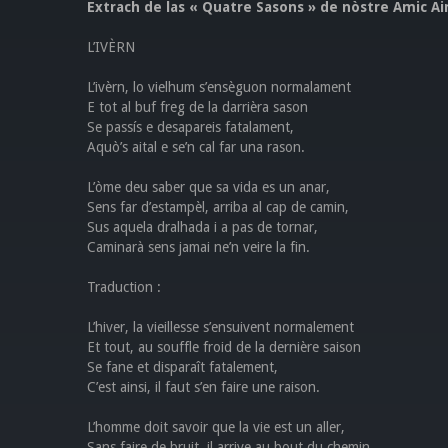
Extrach de las « Quatre Sasons » de nòstre Amic Ai
L’IVÈRN
L’ivèrn, lo vielhum s’ensèguon normalament
E tot al buf freg de la darrièra sason
Se passís e desapareis fatalament,
Aquò’s aital e se’n cal far una rason.
L’òme deu saber que sa vida es un anar,
Sens far d’estampèl, arriba al cap de camin,
Sus aquela dralhada i a pas de tornar,
Caminarà sens jamai ne’n veire la fin.
Traduction :
L’hiver, la vieillesse s’ensuivent normalement
Et tout, au souffle froid de la dernière saison
Se fane et disparaît fatalement,
C’est ainsi, il faut s’en faire une raison.
L’homme doit savoir que la vie est un aller,
Sans faire de bruit, il arrive au bout du chemin,