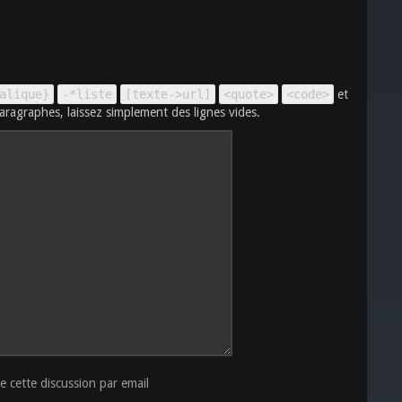
alique}
-*liste
[texte->url]
<quote>
<code>
et
aragraphes, laissez simplement des lignes vides.
 cette discussion par email