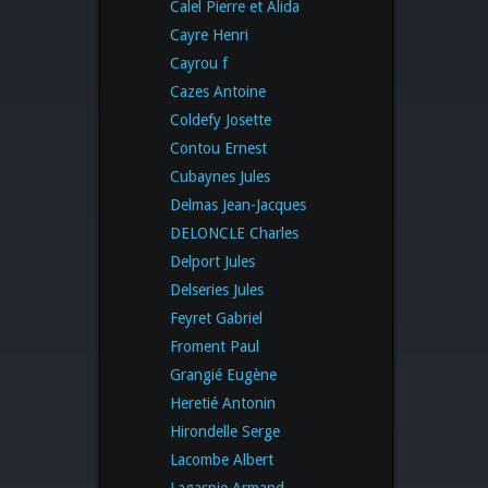
Calel Pierre et Alida
Cayre Henri
Cayrou f
Cazes Antoine
Coldefy Josette
Contou Ernest
Cubaynes Jules
Delmas Jean-Jacques
DELONCLE Charles
Delport Jules
Delseries Jules
Feyret Gabriel
Froment Paul
Grangié Eugène
Heretié Antonin
Hirondelle Serge
Lacombe Albert
Lagaspie Armand