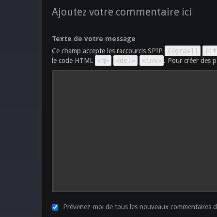
Ajoutez votre commentaire ici
Texte de votre message
Ce champ accepte les raccourcis SPIP
{{gras}}
{it
le code HTML
<q>
<del>
<ins>
. Pour créer des p
Prévenez-moi de tous les nouveaux commentaires de