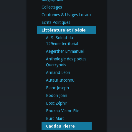
Collectages
Coutumes & Usages Locaux
Ecrits Politiques
Littérature et Poésie
A. S. Soldat du
129eme territorial
Aegerther Emmanuel
Anthologie des poètes
Quercynois
Armand Léon
Auteur Inconnu
Blanc Joseph
Bodon Joan
Bosc Zéphir
Bouzou Victor-Elie
Burc Marc
Caddau Pierre