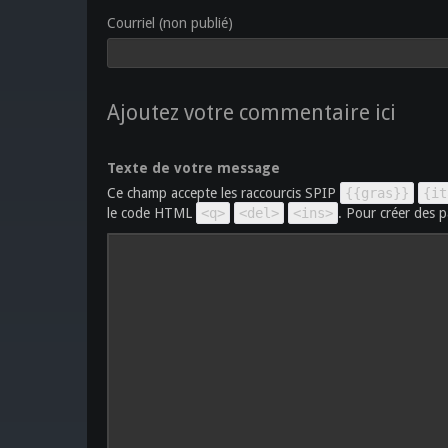
Courriel (non publié)
Ajoutez votre commentaire ici
Texte de votre message
Ce champ accepte les raccourcis SPIP
{{gras}}
{it
le code HTML
<q>
<del>
<ins>
. Pour créer des p