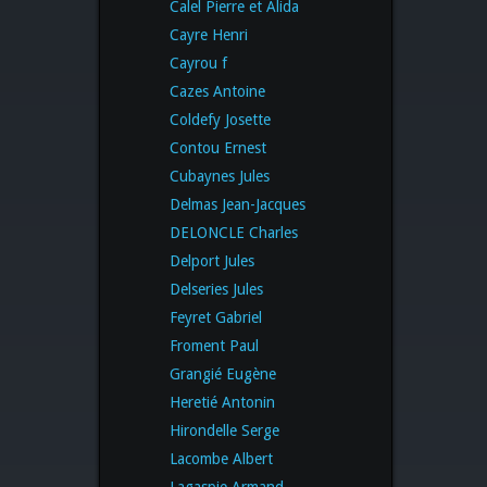
Calel Pierre et Alida
Cayre Henri
Cayrou f
Cazes Antoine
Coldefy Josette
Contou Ernest
Cubaynes Jules
Delmas Jean-Jacques
DELONCLE Charles
Delport Jules
Delseries Jules
Feyret Gabriel
Froment Paul
Grangié Eugène
Heretié Antonin
Hirondelle Serge
Lacombe Albert
Lagaspie Armand