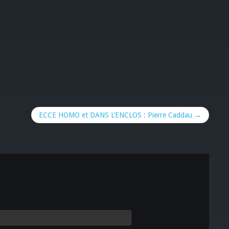
ECCE HOMO et DANS L’ENCLOS : Pierre Caddau →