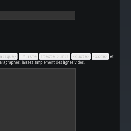
alique}
-*liste
[texte->url]
<quote>
<code>
et
aragraphes, laissez simplement des lignes vides.