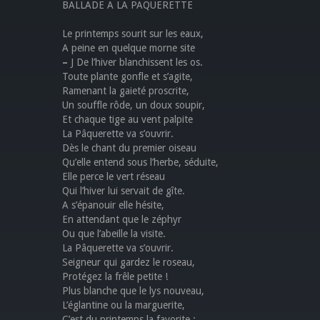
BALLADE A LA PAQUERETTE
Le printemps sourit sur les eaux,
A peine en quelque morne site
–
J De l’hiver blanchissent les os.
Toute plante gonfle et s’agite,
Ramenant la gaieté proscrite,
Un souffle rôde, un doux soupir,
Et chaque tige au vent palpite
La Pâquerette va s’ouvrir.
Dès le chant du premier oiseau
Qu’elle entend sous l’herbe, séduite,
Elle perce le vert réseau
Qui l’hiver lui servait de gîte.
A s’épanouir elle hésite,
En attendant que le zéphyr
Ou que l’abeille la visite.
La Pâquerette va s’ouvrir.
Seigneur qui gardez le roseau,
Protégez la frêle petite !
Plus blanche que le lys nouveau,
L’églantine ou la marguerite,
C’est du printemps la favorite :