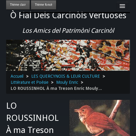
Ò Fial Dels Carcinòls Vertuoses
Accueil
LES QUERCYNOIS & LEUR CULTURE
Los Amics del Patrimòni Carcinòl
PATRIMOINE
GASTRONOMIE
ACTUALITE-CULTURE-EVENEMENTS LOCAUX
>>
Accueil
>
LES QUERCYNOIS & LEUR CULTURE
>
Littérature et Poésie
>
Mouly Enric
>
LO ROUSSINHOL À ma Treson Enric Mouly...
LO
ROUSSINHOL
À ma Treson