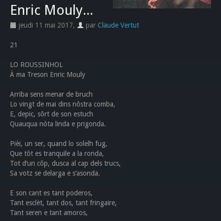
Enric Mouly...
jeudi 11 mai 2017
,
par
Claude Vertut
21
LO ROUSSINHOL
À ma Treson Enric Mouly
Arriba sens menar de bruch
Lo vingt de mai dins nôstra comba,
E, depic, sôrt de son estuch
Quauqua nòta linda e prigonda.
Pièi, un ser, quand lo solelh fug,
Que tôt es tranquile a la ronda,
Tot d’un côp, dusca al cap dels trucs,
Sa votz se delarga e s’asonda.
E son cant es tant poderos,
Tant esclèt, tant dos, tant fringaire,
Tant seren e tant amoros,