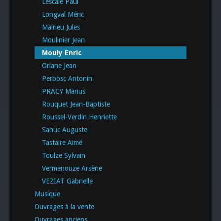
Lescale Paul
Longval Méric
Malrieu Jules
Moulinier Jean
Mouly Enric
Orlane Jean
Perbosc Antonin
PRACY Marius
Rouquet Jean-Baptiste
Roussel-Verdin Henriette
Sahuc Auguste
Tastaire Aimé
Toulze Sylvain
Vermenouze Arsène
VEZIAT Gabrielle
Musique
Ouvrages à la vente
Ouvrages anciens