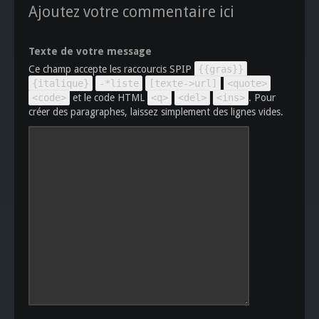
Ajoutez votre commentaire ici
Texte de votre message
Ce champ accepte les raccourcis SPIP
{{gras}}
{italique}
-*liste
[texte->url]
<quote>
<code>
et le code HTML
<q>
<del>
<ins>
. Pour
créer des paragraphes, laissez simplement des lignes vides.