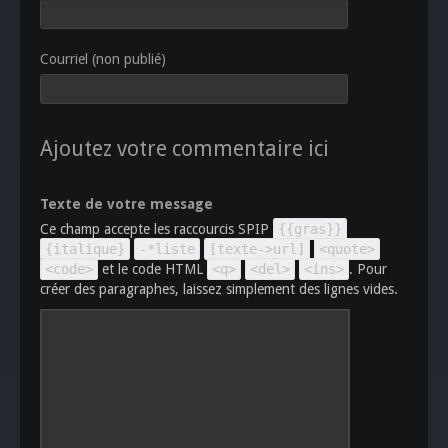
Courriel (non publié)
Ajoutez votre commentaire ici
Texte de votre message
Ce champ accepte les raccourcis SPIP
{{gras}}
{italique}
-*liste
[texte->url]
<quote>
<code>
et le code HTML
<q>
<del>
<ins>
. Pour
créer des paragraphes, laissez simplement des lignes vides.