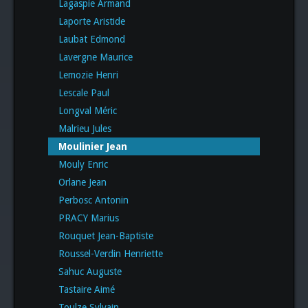
Lagaspie Armand
Laporte Aristide
Laubat Edmond
Lavergne Maurice
Lemozie Henri
Lescale Paul
Longval Méric
Malrieu Jules
Moulinier Jean
Mouly Enric
Orlane Jean
Perbosc Antonin
PRACY Marius
Rouquet Jean-Baptiste
Roussel-Verdin Henriette
Sahuc Auguste
Tastaire Aimé
Toulze Sylvain