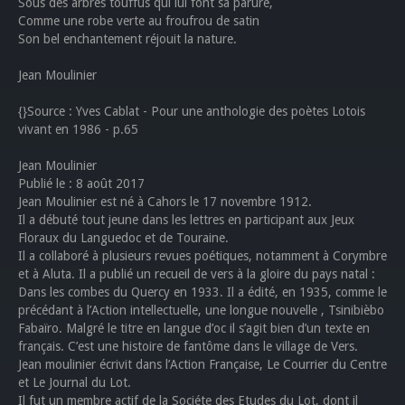
Sous des arbres touffus qui lui font sa parure,
Comme une robe verte au froufrou de satin
Son bel enchantement réjouit la nature.
Jean Moulinier
{}Source : Yves Cablat - Pour une anthologie des poètes Lotois
vivant en 1986 - p.65
Jean Moulinier
Publié le : 8 août 2017
Jean Moulinier est né à Cahors le 17 novembre 1912.
Il a débuté tout jeune dans les lettres en participant aux Jeux
Floraux du Languedoc et de Touraine.
Il a collaboré à plusieurs revues poétiques, notamment à Corymbre
et à Aluta. Il a publié un recueil de vers à la gloire du pays natal :
Dans les combes du Quercy en 1933. Il a édité, en 1935, comme le
précédant à l’Action intellectuelle, une longue nouvelle , Tsinibièbo
Fabaïro. Malgré le titre en langue d’oc il s’agit bien d’un texte en
français. C’est une histoire de fantôme dans le village de Vers.
Jean moulinier écrivit dans l’Action Française, Le Courrier du Centre
et Le Journal du Lot.
Il fut un membre actif de la Sociéte des Etudes du Lot, dont il