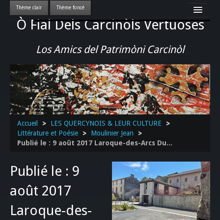
Ò Fial Dels Carcinòls Vertuoses
Accueil
LES QUERCYNOIS & LEUR CULTURE
Los Amics del Patrimòni Carcinòl
PATRIMOINE
GASTRONOMIE
ACTUALITE-CULTURE-EVENEMENTS LOCAUX
>>
Accueil
>
LES QUERCYNOIS & LEUR CULTURE
>
Littérature et Poésie
>
Moulinier Jean
>
Publié le : 9 août 2017 Laroque-des-Arcs Du...
Publié le : 9
août 2017
Laroque-des-