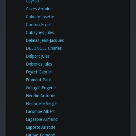
Cayrou f
Cazes Antoine
Coldefy Josette
Contou Ernest
Cubaynes Jules
Delmas Jean-Jacques
DELONCLE Charles
Delport Jules
Delseries Jules
Feyret Gabriel
Froment Paul
Grangié Eugène
Heretié Antonin
Hirondelle Serge
Lacombe Albert
Lagaspie Armand
Laporte Aristide
Laubat Edmond