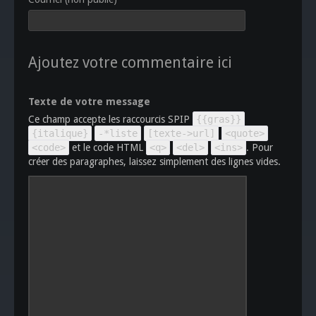
Ajoutez votre commentaire ici
Texte de votre message
Ce champ accepte les raccourcis SPIP
{{gras}}
{italique}
-*liste
[texte->url]
<quote>
<code>
et le code HTML
<q>
<del>
<ins>
. Pour
créer des paragraphes, laissez simplement des lignes vides.