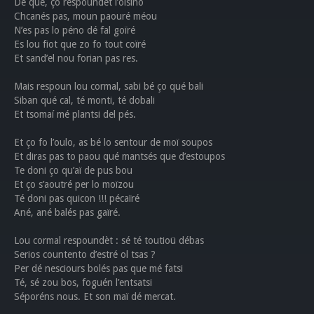
De qué, ço respoundet l’oïsino
Chcanés pas, moun paouré méou
N’es pas lo péno dé fal goïré
Es lou fiot que zo fo tout coïré
Et sand’el nou forian pas res.
Mais respoun lou cormal, sabi bé ço qué bali
Siban qué cal, té monti, té dobali
Et tsomaí mé plantsi del pés.
Et ço fo l’oulo, as bé lo sentour de moï soupos
Et diras pas to paou qué mantsés que d’estoupos
Te doni ço qu’aï de pus bou
Et ço s’aoutré per lo moïzou
Té doni pas quicon !!! pécaïré
Ané, ané balés pas gaïré.
Lou cormal respoundèt : sé té toutioü débas
Serios countento d’estré ol tsas ?
Per dé nesciours bolés pas que mé fatsi
Té, sé zou bos, foguén l’entsatsi
Séporéns nous. Et son maï dé mercat.