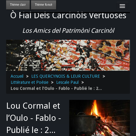
Ò Fial Dels Carcinòls Vertuoses
Accueil
LES QUERCYNOIS & LEUR CULTURE
Los Amics del Patrimòni Carcinòl
PATRIMOINE
GASTRONOMIE
ACTUALITE-CULTURE-EVENEMENTS LOCAUX
>>
Accueil
>
LES QUERCYNOIS & LEUR CULTURE
>
Littérature et Poésie
>
Lescale Paul
>
Lou Cormal et l’Oulo - Fablo - Publié le : 2...
Lou Cormal et
l’Oulo - Fablo -
Publié le : 2...