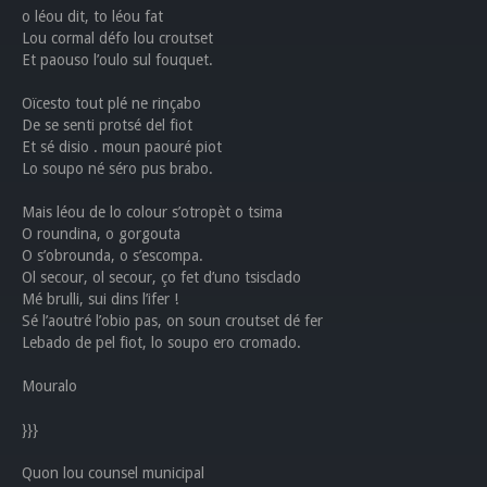
o léou dit, to léou fat
Lou cormal défo lou croutset
Et paouso l’oulo sul fouquet.
Oïcesto tout plé ne rinçabo
De se senti protsé del fiot
Et sé disio . moun paouré piot
Lo soupo né séro pus brabo.
Mais léou de lo colour s’otropèt o tsima
O roundina, o gorgouta
O s’obrounda, o s’escompa.
Ol secour, ol secour, ço fet d’uno tsisclado
Mé brulli, sui dins l’ifer !
Sé l’aoutré l’obio pas, on soun croutset dé fer
Lebado de pel fiot, lo soupo ero cromado.
Mouralo
}}}
Quon lou counsel municipal