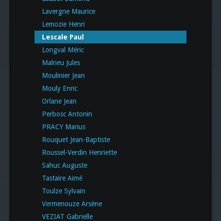
Lavergne Maurice
Lemozie Henri
Lescale Paul
Longval Méric
Malrieu Jules
Moulinier Jean
Mouly Enric
Orlane Jean
Perbosc Antonin
PRACY Marius
Rouquet Jean-Baptiste
Roussel-Verdin Henriette
Sahuc Auguste
Tastaire Aimé
Toulze Sylvain
Vermenouze Arsène
VEZIAT Gabrielle