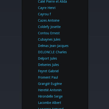
Calel Pierre et Alida
Cayre Henri
Cayrou f
Cazes Antoine
Coldefy Josette
Contou Ernest
Cubaynes Jules
Delmas Jean-Jacques
DELONCLE Charles
Delport Jules
Delseries Jules
Feyret Gabriel
Froment Paul
Grangié Eugène
Heretié Antonin
Hirondelle Serge
Lacombe Albert
Lagaspie Armand