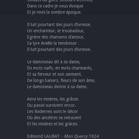
Dans ce cadre je vous évoque
Et je revis la sombre époque.
Il luit pourtant des jours d’ivresse.
Un enchanteur, le troubadour,
Egrène des chansons d’amour,
Sa lyre éveille la tendresse :
Il luit pourtant des jours d’ivresse.
Le damoiseau dit à sa dame,
En mots naïfs, en mots charmants,
Et sa ferveur et son serment.
De longs baisers, fleurs de son âme,
Le damoiseau donne à sa dame.
Ainsi les misères, les grâces
Du passé survivent encor.
Les Badernes sont le décor
Où des ancêtres se retracent
Et les misères et les grâces.
Edmond LAUBAT -
Mon Quercy
1924