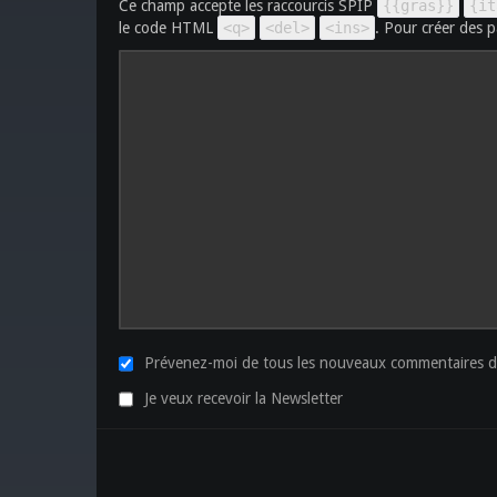
Ce champ accepte les raccourcis SPIP
{{gras}}
{it
le code HTML
<q>
<del>
<ins>
. Pour créer des p
Prévenez-moi de tous les nouveaux commentaires de
Je veux recevoir la Newsletter