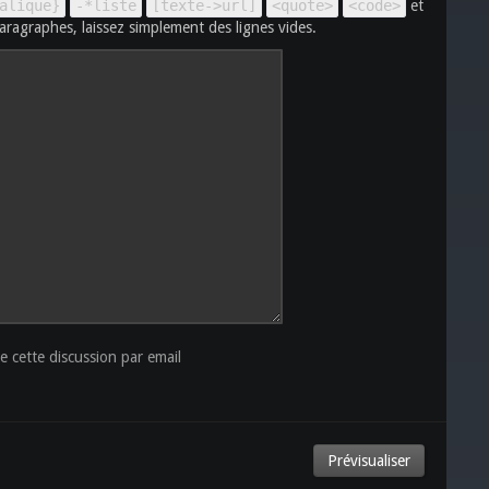
alique}
-*liste
[texte->url]
<quote>
<code>
et
aragraphes, laissez simplement des lignes vides.
 cette discussion par email