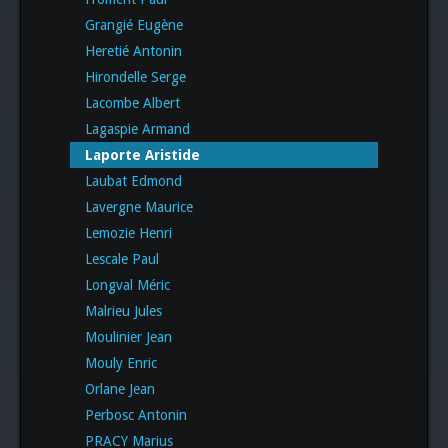
Grangié Eugène
Heretié Antonin
Hirondelle Serge
Lacombe Albert
Lagaspie Armand
Laporte Aristide
Laubat Edmond
Lavergne Maurice
Lemozie Henri
Lescale Paul
Longval Méric
Malrieu Jules
Moulinier Jean
Mouly Enric
Orlane Jean
Perbosc Antonin
PRACY Marius