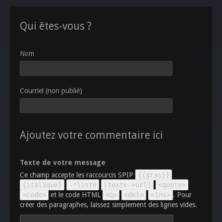
Qui êtes-vous ?
Nom
Courriel (non publié)
Ajoutez votre commentaire ici
Texte de votre message
Ce champ accepte les raccourcis SPIP
{{gras}}
{italique}
-*liste
[texte->url]
<quote>
<code>
et le code HTML
<q>
<del>
<ins>
. Pour
créer des paragraphes, laissez simplement des lignes vides.