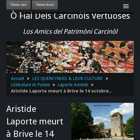
Ò Fial Dels Carcinòls Vertuoses
Accueil
LES QUERCYNOIS & LEUR CULTURE
Los Amics del Patrimòni Carcinòl
PATRIMOINE
GASTRONOMIE
ACTUALITE-CULTURE-EVENEMENTS LOCAUX
>>
Accueil
>
LES QUERCYNOIS & LEUR CULTURE
>
Littérature et Poésie
>
Laporte Aristide
>
Aristide Laporte meurt à Brive le 14 octobre...
Aristide
Laporte meurt
à Brive le 14