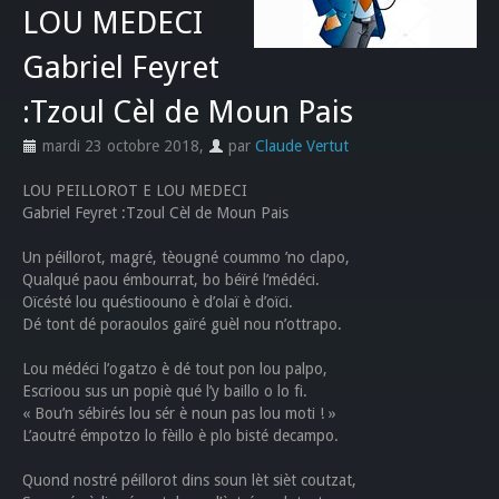
LOU MEDECI
Gabriel Feyret
:Tzoul Cèl de Moun Pais
mardi 23 octobre 2018
,
par
Claude Vertut
LOU PEILLOROT E LOU MEDECI
Gabriel Feyret :Tzoul Cèl de Moun Pais
Un péillorot, magré, tèougné coummo ’no clapo,
Qualqué paou émbourrat, bo béïré l’médéci.
Oïcésté lou quéstioouno è d’olaï è d’oïci.
Dé tont dé poraoulos gaïré guèl nou n’ottrapo.
Lou médéci l’ogatzo è dé tout pon lou palpo,
Escrioou sus un popiè qué l’y baillo o lo fi.
« Bou’n sébirés lou sér è noun pas lou moti ! »
L’aoutré émpotzo lo fèillo è plo bisté decampo.
Quond nostré péillorot dins soun lèt sièt coutzat,