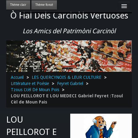
Ò Fial Dels Carcinòls Vertuoses
Accueil
LES QUERCYNOIS & LEUR CULTURE
Los Amics del Patrimòni Carcinòl
PATRIMOINE
GASTRONOMIE
ACTUALITE-CULTURE-EVENEMENTS LOCAUX
>>
Accueil
>
LES QUERCYNOIS & LEUR CULTURE
>
Littérature et Poésie
>
Feyret Gabriel
>
Tzous L’cèl Dé Moun Poïs
>
LOU PEILLOROT E LOU MEDECI Gabriel Feyret :Tzoul
Cèl de Moun Pais
LOU
PEILLOROT E