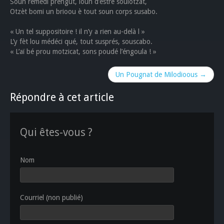
Soun rémèdi préngut, loun d’èstré soulotzat,
Otzèt bomi un brioou è tout soun corps susabo.
« Un tel suppositoire ! il n’y a rien au-delà l »
L’y fèt lou médéci qué, tout susprés, souscabo.
« L’aï bé prou motzicat, sons poudé l’éngoula ! »
Un Pougnat de Milodioous →
Répondre à cet article
Qui êtes-vous ?
Nom
Courriel (non publié)