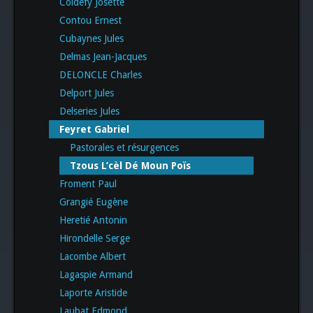
Coldefy Josette
Contou Ernest
Cubaynes Jules
Delmas Jean-Jacques
DELONCLE Charles
Delport Jules
Delseries Jules
Feyret Gabriel
Pastorales et résurgences
Tzous L’cèl Dé Moun Poïs
Froment Paul
Grangié Eugène
Heretié Antonin
Hirondelle Serge
Lacombe Albert
Lagaspie Armand
Laporte Aristide
Laubat Edmond