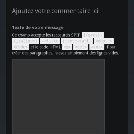
Ajoutez votre commentaire ici
Texte de votre message
Ce champ accepte les raccourcis SPIP
{{gras}}
{italique}
-*liste
[texte->url]
<quote>
<code>
et le code HTML
<q>
<del>
<ins>
. Pour
créer des paragraphes, laissez simplement des lignes vides.