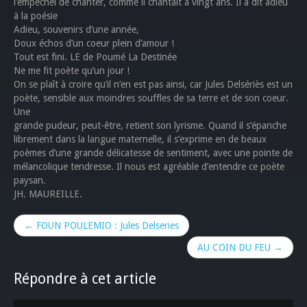
l’empêchei de chanter, comme il chantait à vingt ans. Il a dit adieu
à la poésie
Adieu, souvenirs d’une année,
Doux échos d’un coeur plein d’amour !
Tout est fini. LE de Poumé La Destinée
Ne me fit poète qu’un jour !
On se plaît à croire qu’il n’en est pas ainsi, car Jules Delsériès est un
poète, sensible aux moindres souffles de sa terre et de son coeur.
Une
grande pudeur, peut-être, retient son lyrisme. Quand il s’épanche
librement dans la langue maternelle, il s’exprime en de beaux
poèmes d’une grande délicatesse de sentiment, avec une pointe de
mélancolique tendresse. Il nous est agréable d’entendre ce poète
paysan.
JH. MAUREILLE.
← FOUN POULEMIO : Jules Delseries
AU COIN DU FEU →
Répondre à cet article