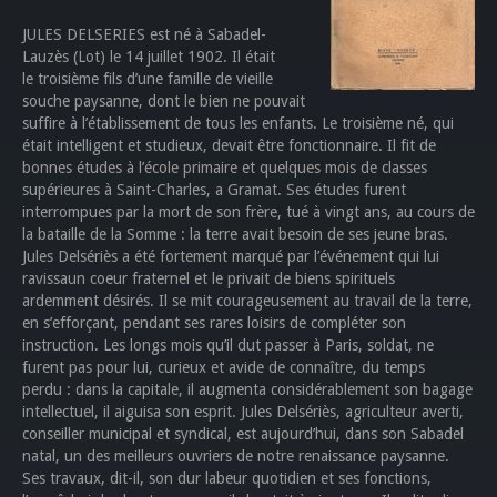
JULES DELSERIES est né à Sabadel-
Lauzès (Lot) le 14 juillet 1902. Il était
le troisième fils d’une famille de vieille
souche paysanne, dont le bien ne pouvait
suffire à l’établissement de tous les enfants. Le troisième né, qui
était intelligent et studieux, devait être fonctionnaire. Il fit de
bonnes études à l’école primaire et quelques mois de classes
supérieures à Saint-Charles, a Gramat. Ses études furent
interrompues par la mort de son frère, tué à vingt ans, au cours de
la bataille de la Somme : la terre avait besoin de ses jeune bras.
Jules Delsériès a été fortement marqué par l’événement qui lui
ravissaun coeur fraternel et le privait de biens spirituels
ardemment désirés. Il se mit courageusement au travail de la terre,
en s’efforçant, pendant ses rares loisirs de compléter son
instruction. Les longs mois qu’il dut passer à Paris, soldat, ne
furent pas pour lui, curieux et avide de connaître, du temps
perdu : dans la capitale, il augmenta considérablement son bagage
intellectuel, il aiguisa son esprit. Jules Delsériès, agriculteur averti,
conseiller municipal et syndical, est aujourd’hui, dans son Sabadel
natal, un des meilleurs ouvriers de notre renaissance paysanne.
Ses travaux, dit-il, son dur labeur quotidien et ses fonctions,