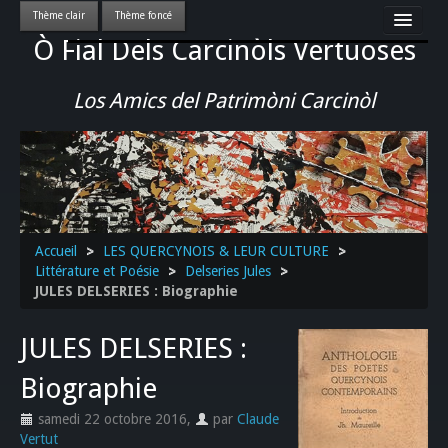
Ò Fial Dels Carcinòls Vertuoses
Accueil
LES QUERCYNOIS & LEUR CULTURE
Los Amics del Patrimòni Carcinòl
PATRIMOINE
GASTRONOMIE
ACTUALITE-CULTURE-EVENEMENTS LOCAUX
>>
Accueil
>
LES QUERCYNOIS & LEUR CULTURE
>
Littérature et Poésie
>
Delseries Jules
>
JULES DELSERIES : Biographie
JULES DELSERIES :
Biographie
samedi 22 octobre 2016
,
par
Claude
Vertut