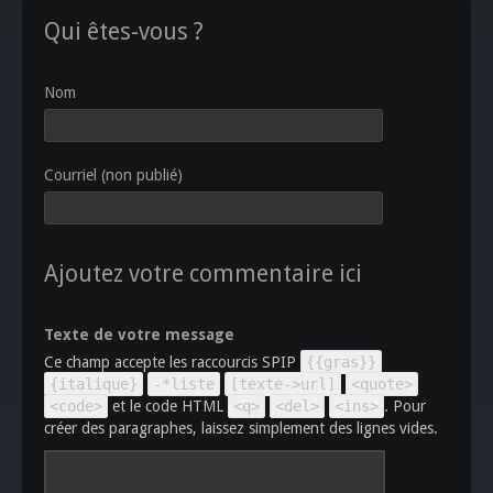
Qui êtes-vous ?
Nom
Courriel (non publié)
Ajoutez votre commentaire ici
Texte de votre message
Ce champ accepte les raccourcis SPIP
{{gras}}
{italique}
-*liste
[texte->url]
<quote>
<code>
et le code HTML
<q>
<del>
<ins>
. Pour
créer des paragraphes, laissez simplement des lignes vides.