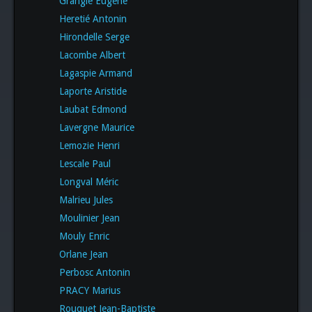
Grangié Eugène
Heretié Antonin
Hirondelle Serge
Lacombe Albert
Lagaspie Armand
Laporte Aristide
Laubat Edmond
Lavergne Maurice
Lemozie Henri
Lescale Paul
Longval Méric
Malrieu Jules
Moulinier Jean
Mouly Enric
Orlane Jean
Perbosc Antonin
PRACY Marius
Rouquet Jean-Baptiste