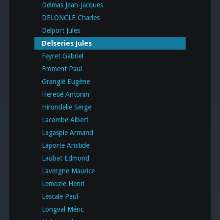
Delmas Jean-Jacques
DELONCLE Charles
Delport Jules
Delseries Jules
Feyret Gabriel
Froment Paul
Grangié Eugène
Heretié Antonin
Hirondelle Serge
Lacombe Albert
Lagaspie Armand
Laporte Aristide
Laubat Edmond
Lavergne Maurice
Lemozie Henri
Lescale Paul
Longval Méric