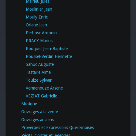
Malrieu Jules
Moulinier Jean
Mouly Enric
Orlane Jean
Perbosc Antonin
PRACY Marius
Rouquet Jean-Baptiste
Roussel-Verdin Henriette
Sahuc Auguste
Tastaire Aimé
Toulze Sylvain
Vermenouze Arsène
VEZIAT Gabrielle
Musique
Ouvrages à la vente
Ouvrages anciens
Proverbes et Expressions Quercynoises
Récits, Contes et légendes