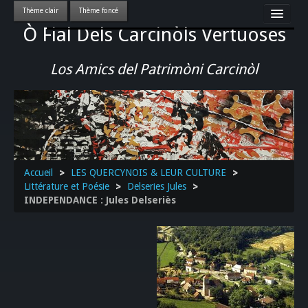
Ò Fial Dels Carcinòls Vertuoses
Accueil
LES QUERCYNOIS & LEUR CULTURE
Los Amics del Patrimòni Carcinòl
PATRIMOINE
GASTRONOMIE
ACTUALITE-CULTURE-EVENEMENTS LOCAUX
>>
Accueil
>
LES QUERCYNOIS & LEUR CULTURE
>
Littérature et Poésie
>
Delseries Jules
>
INDEPENDANCE : Jules Delseriès