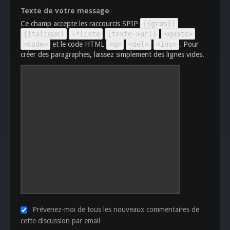
Texte de votre message
Ce champ accepte les raccourcis SPIP
{{gras}}
{italique}
-*liste
[texte->url]
<quote>
<code>
et le code HTML
<q>
<del>
<ins>
. Pour
créer des paragraphes, laissez simplement des lignes vides.
Prévenez-moi de tous les nouveaux commentaires de
cette discussion par email