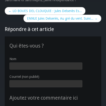
Sans haine et sans mépris, j’aime l’indépendance !
← LO BOUES DEL CLOUQUIE : Jules Delseriès Es...
ENNUI Jules Delseriès, Au gré du vent. Suivi... →
Répondre à cet article
Qui êtes-vous ?
Nom
Courriel (non publié)
Ajoutez votre commentaire ici