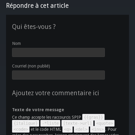
Répondre à cet article
Qui êtes-vous ?
Nom
Courriel (non publié)
Ajoutez votre commentaire ici
Texte de votre message
Ce champ accepte les raccourcis SPIP
{{gras}}
{italique}
-*liste
[texte->url]
<quote>
<code>
et le code HTML
<q>
<del>
<ins>
. Pour