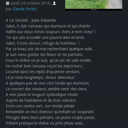
lundi 24 octobre 2016
,
par
Claude Vertut
A LA SAGNE : Jules Delseriès
Salut, ô clair ruisseau qui murmure et qui chante
Vallée aux doux échos toujours chers à mon coeur !
Toi qui sais accueillir une pauvre âme errante,
Salut, ô bois obscur, refuge du bonheur, !
Par ce beau soir de mai recherchant quelque asile,
Je suis venu goûter tes fleurs et tes parfums
Sous le chêne où je suis, qu’un pic en vain mutile,
Un rocher bien moussu reçoit les importuns ;
Couché dans tes replis d’opulente verdure,
Là je reste longtemps, rêveur silencieux :
A quelques pas de moi c’est l’onde qui murmure,
Le concert des oiseaux) semble venir des cieux.
A mes pieds le muguet symbolique s’étale
Auprès de l’aubépine et du buis odorant.
Entre son nimbe vert, son timide pétale
Ressemble un mot d’amour qu’exhalé un soupirant
Plongés dans leurs pensers, un jeune couple passe,
Frôlant presque le chêne où près j’étais assis.