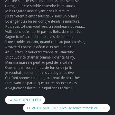
A peine sous leurs pieds la mousse qui se tasse
Gémit, tant elle semble entendre leurs soucis.
Je les regarde ainsi fuyant dans la ramure ;
Ils s’arrêtent bientôt tous deux sous un ormeau,
Echangent un baiser dont j’entends le murmure,
Puis aussitôt s’en vont vers un bonheur nouveau...
Voilà donc qu’emporté par tes flots, dans un rêve
Sagne tu m’as conduit aux rives de l’amour.
Il me semble soudain, quand ce beau jour s’achève,
Revivre du passé le déclin d’un beau jour !...
Ah ! Certes, je voudrais m’appeler Lamartine
Et pouvoir te chanter comme il chanta Milhy,
Mais ma muse ne peut au pied de la colline
Que ramper, sur un mot, de ton onde jailli.
Je voudrais, remontant ces verdoyantes rives
Qui font sonner ton nom, au creux de ce rocher
Dire avant de partir, que sur tes sources vives
A vaguement flotté un esquif sans rocher !...
← AU COIN DU FEU
LE VIEUX MOULIN : Jules Delseriès témoin du... →