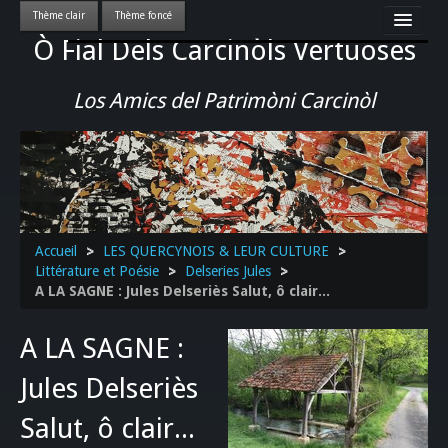
Ò Fial Dels Carcinòls Vertuoses
Accueil
LES QUERCYNOIS & LEUR CULTURE
Los Amics del Patrimòni Carcinòl
PATRIMOINE
GASTRONOMIE
ACTUALITE-CULTURE-EVENEMENTS LOCAUX
>>
Accueil
>
LES QUERCYNOIS & LEUR CULTURE
>
Littérature et Poésie
>
Delseries Jules
>
A LA SAGNE : Jules Delseriès Salut, ô clair...
A LA SAGNE :
Jules Delseriès
Salut, ô clair...