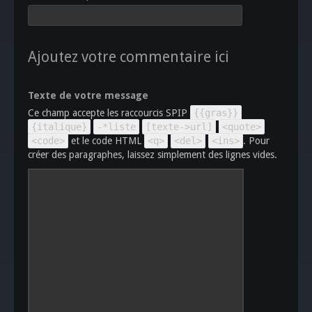
Ajoutez votre commentaire ici
Texte de votre message
Ce champ accepte les raccourcis SPIP
{{gras}}
{italique}
-*liste
[texte->url]
<quote>
<code>
et le code HTML
<q>
<del>
<ins>
. Pour
créer des paragraphes, laissez simplement des lignes vides.