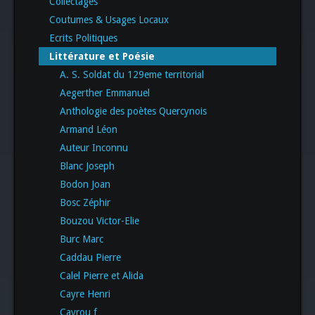
Collectages
Coutumes & Usages Locaux
Ecrits Politiques
Littérature et Poésie
A. S. Soldat du 129eme territorial
Aegerther Emmanuel
Anthologie des poètes Quercynois
Armand Léon
Auteur Inconnu
Blanc Joseph
Bodon Joan
Bosc Zéphir
Bouzou Victor-Elie
Burc Marc
Caddau Pierre
Calel Pierre et Alida
Cayre Henri
Cayrou f