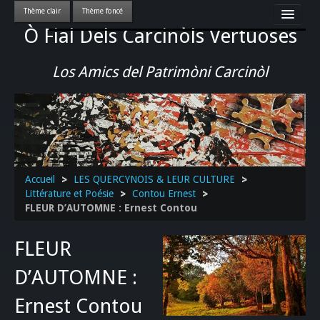
Ò Fial Dels Carcinòls Vertuoses
Accueil
LES QUERCYNOIS & LEUR CULTURE
Los Amics del Patrimòni Carcinòl
PATRIMOINE
GASTRONOMIE
ACTUALITE-CULTURE-EVENEMENTS LOCAUX
>>
Accueil
>
LES QUERCYNOIS & LEUR CULTURE
>
Littérature et Poésie
>
Contou Ernest
>
FLEUR D’AUTOMNE : Ernest Contou
FLEUR
D’AUTOMNE :
Ernest Contou