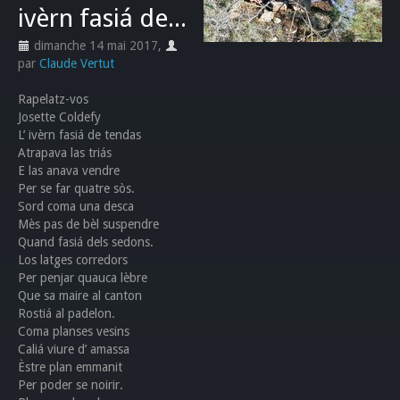
ivèrn fasiá de...
dimanche 14 mai 2017
,
par
Claude Vertut
Rapelatz-vos
Josette Coldefy
L’ ivèrn fasiá de tendas
Atrapava las triás
E las anava vendre
Per se far quatre sòs.
Sord coma una desca
Mès pas de bèl suspendre
Quand fasiá dels sedons.
Los latges corredors
Per penjar quauca lèbre
Que sa maire al canton
Rostiá al padelon.
Coma planses vesins
Caliá viure d’ amassa
Èstre plan emmanit
Per poder se noirir.