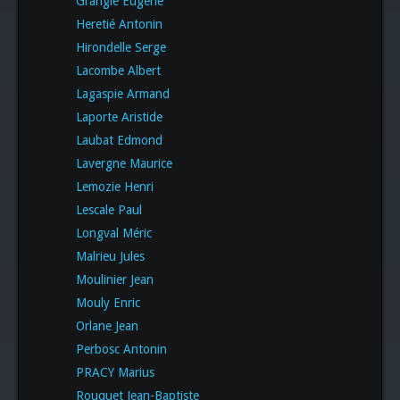
Grangié Eugène
Heretié Antonin
Hirondelle Serge
Lacombe Albert
Lagaspie Armand
Laporte Aristide
Laubat Edmond
Lavergne Maurice
Lemozie Henri
Lescale Paul
Longval Méric
Malrieu Jules
Moulinier Jean
Mouly Enric
Orlane Jean
Perbosc Antonin
PRACY Marius
Rouquet Jean-Baptiste