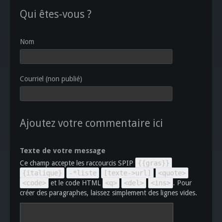
Qui êtes-vous ?
Nom
Courriel (non publié)
Ajoutez votre commentaire ici
Texte de votre message
Ce champ accepte les raccourcis SPIP
{{gras}}
{italique}
-*liste
[texte->url]
<quote>
<code>
et le code HTML
<q>
<del>
<ins>
. Pour
créer des paragraphes, laissez simplement des lignes vides.