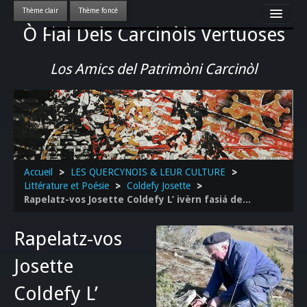
Ò Fial Dels Carcinòls Vertuoses
Accueil
LES QUERCYNOIS & LEUR CULTURE
Los Amics del Patrimòni Carcinòl
PATRIMOINE
GASTRONOMIE
ACTUALITE-CULTURE-EVENEMENTS LOCAUX
>>
Accueil
>
LES QUERCYNOIS & LEUR CULTURE
>
Littérature et Poésie
>
Coldefy Josette
>
Rapelatz-vos Josette Coldefy L’ ivèrn fasiá de...
Rapelatz-vos
Josette
Coldefy L’