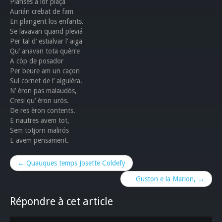
Planses a lor plaça
Aurián crebat de fam
En plangent los enfants.
Se lavavan quand pleviá
Per tal d’ estialvar l’ aiga
Qu’ anavan tota quèrre
A còp de posador
Per beure am un caçon
Sul cornet de l’ aiguièra.
N’ èron pas malaudós,
Cresi qu’ èron urós.
De res èron contents.
E nautres avem tot,
Sem totjorn malirós
E avem pensament.
← Quauques temps Josette Coldefy
Guston e la Marion, →
Répondre à cet article