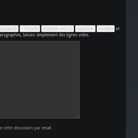
alique}
-*liste
[texte->url]
<quote>
<code>
et
aragraphes, laissez simplement des lignes vides.
 cette discussion par email