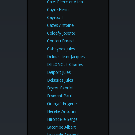
Calel Pierre et Alida
Cayre Henri
Cayrou f
Cazes Antoine
Coldefy Josette
Contou Ernest
Cubaynes Jules
Delmas Jean-Jacques
DELONCLE Charles
Delport Jules
Delseries Jules
Feyret Gabriel
Froment Paul
Grangié Eugène
Heretié Antonin
Hirondelle Serge
Lacombe Albert
Lagaspie Armand