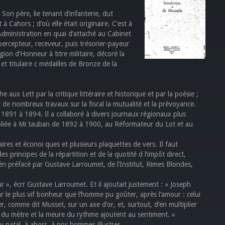
 père, lie tenant d’infanterie, dut
à Cahors ; d’où elle était originaire. C’est à
’Administration en quai d’attaché au Cabinet
percepteur, receveur, puis trésorier-payeur
égion d’Honneur à titre militaire, décoré la
et titulaire c médailles de Bronze de la
aux Lett par la critique littéraire et historique et par la poésie ;
r de nombreux travaux sur la fiscal la mutualité et la prévoyance.
e 1891 à 1894. Il a collaboré à divers journaux régionaux plus
 publiée à Mi tauban de 1892 à 1900, au Réformateur du Lot et au
ires et éconoi ques et plusieurs plaquettes de vers. Il faut
s principes de la répartition et de la quotité d l’impôt direct,
èn préfacé par Gustave Larroumet, de l’Institut, Rimes Blondes,
ur », écrr Gustave Larroumet. Et il ajoutait justement : « Joseph
r le plus vif bonheur que l’homme pu goûter, après l’amour : celui
r, comme dit Musset, sur un axe d’or, et, surtout, d’en multiplier
te du mètre et la meure du rythme ajoutent au sentiment. »
 natal, à ahors, à nos hommes illustres.