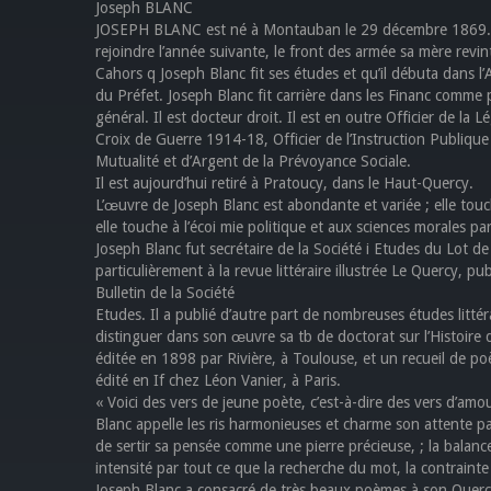
Joseph BLANC
JOSEPH BLANC est né à Montauban le 29 décembre 1869. Son
rejoindre l’année suivante, le front des armée sa mère revint 
Cahors q Joseph Blanc fit ses études et qu’il débuta dans l
du Préfet. Joseph Blanc fit carrière dans les Financ comme 
général. Il est docteur droit. Il est en outre Officier de la L
Croix de Guerre 1914-18, Officier de l’Instruction Publique 
Mutualité et d’Argent de la Prévoyance Sociale.
Il est aujourd’hui retiré à Pratoucy, dans le Haut-Quercy.
L’œuvre de Joseph Blanc est abondante et variée ; elle touche 
elle touche à l’écoi mie politique et aux sciences morales pa
Joseph Blanc fut secrétaire de la Société i Etudes du Lot d
particulièrement à la revue littéraire illustrée Le Quercy,
Bulletin de la Société
Etudes. Il a publié d’autre part de nombreuses études littéra
distinguer dans son œuvre sa tb de doctorat sur l’Histoire de
éditée en 1898 par Rivière, à Toulouse, et un recueil de po
édité en If chez Léon Vanier, à Paris.
« Voici des vers de jeune poète, c’est-à-dire des vers d’amo
Blanc appelle les ris harmonieuses et charme son attente pa
de sertir sa pensée comme une pierre précieuse, ; la balance
intensité par tout ce que la recherche du mot, la contrain
Joseph Blanc a consacré de très beaux poèmes à son Quercy