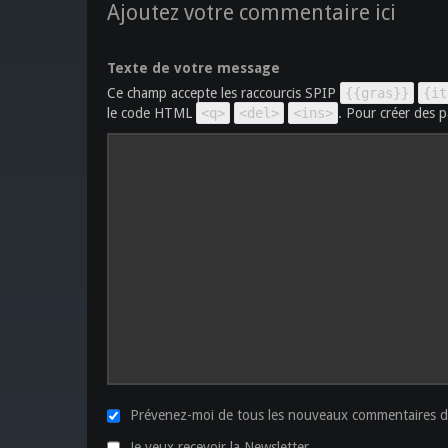
Ajoutez votre commentaire ici
Texte de votre message
Ce champ accepte les raccourcis SPIP
{{gras}}
{it
le code HTML
<q>
<del>
<ins>
. Pour créer des p
Prévenez-moi de tous les nouveaux commentaires de
Je veux recevoir la Newsletter