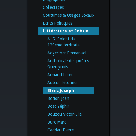
Collectages
Coutumes & Usages Locaux
Ecrits Politiques
Littérature et Poésie
A. S. Soldat du
129eme territorial
Aegerther Emmanuel
Anthologie des poètes
Quercynois
Armand Léon
Auteur Inconnu
Blanc Joseph
Bodon Joan
Bosc Zéphir
Bouzou Victor-Elie
Burc Marc
Caddau Pierre