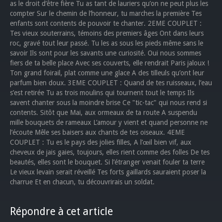
as le droit d’être fière Tu as tant de lauriers qu’on ne peut plus les
compter Sur le chemin de l’honneur, tu marches la première Tes
enfants sont contents de pouvoir te chanter. 2EME COUPLET :
Tes vieux souterrains, témoins des premiers âges Ont dans leurs
roc, gravé tout leur passé. Tu les as sous les pieds même sans le
savoir Ils sont pour les savants une curiosité. Oui nous sommes
fiers de ta belle place Avec ses couverts, elle rendrait Paris jaloux !
Ton grand foirail, plat comme une glace A des tilleuls qu’ont leur
parfum bien doux. 3EME COUPLET : Quand de tes ruisseaux, l’eau
s’est retirée Tu as trois moulins qui tournent tout le temps Ils
savent chanter sous la moindre brise Ce "tic-tac" qui nous rend si
contents. Sitôt que Mai, aux ormeaux de ta route A suspendu
mille bouquets de rameaux L’amour y vient et quand personne ne
l’écoute Mêle ses baisers aux chants de tes oiseaux. 4EME
COUPLET : Tu es le pays des jolies filles, A l’œil bien vif, aux
cheveux de jais gaies, toujours, elles rient comme des folles De tes
beautés, elles sont le bouquet. Si l’étranger venait fouler ta terre
Le vieux levain serait réveillé Tes forts gaillards sauraient poser la
charrue Et en chacun, tu découvrirais un soldat.
Répondre à cet article