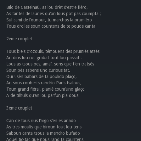
Bilo de Castelnaù, as lou drèt d’estre fièro,
As tantes de laùries qu’on lous pot pas coumpta ;
Sul cami de l’ounour, tu marchos la prumièro
Tous drolles soun countens de te poude canta.
2eme couplet :
Tous biels crozouls, témouens des prumiés atsés
An dins lou roc grabat tout lou passat :
Lous as tsous pes, amaï, sons que t’en tratsés
Soun pès sabens uno curiousitat.
Oui ! sèn babars de ta poulido plaço,
An sous couberts randrio Paris tsalous,
Toun grand fiéral, planiè coum’uno glaço
A de tilhuls qu’an lou parfun pla dous.
3eme couplet :
Can de tous rius l’aïgo s’en es anado
As tres moulis que biroun tout lou tens
Saboun canta tsous la mendro bufado
Aquel tic-tac que nous rand ta countens.