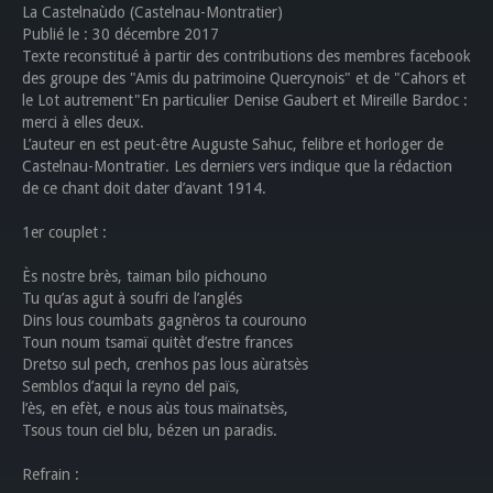
La Castelnaùdo (Castelnau-Montratier)
Publié le : 30 décembre 2017
Texte reconstitué à partir des contributions des membres facebook
des groupe des "Amis du patrimoine Quercynois" et de "Cahors et
le Lot autrement"En particulier Denise Gaubert et Mireille Bardoc :
merci à elles deux.
L’auteur en est peut-être Auguste Sahuc, felibre et horloger de
Castelnau-Montratier. Les derniers vers indique que la rédaction
de ce chant doit dater d’avant 1914.
1er couplet :
Ès nostre brès, taiman bilo pichouno
Tu qu’as agut à soufri de l’anglés
Dins lous coumbats gagnèros ta courouno
Toun noum tsamaï quitèt d’estre frances
Dretso sul pech, crenhos pas lous aùratsès
Semblos d’aqui la reyno del païs,
l’ès, en efèt, e nous aùs tous maïnatsès,
Tsous toun ciel blu, bézen un paradis.
Refrain :