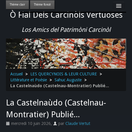
Ò Fial Dels Carcinòls Vertuoses
Accueil
LES QUERCYNOIS & LEUR CULTURE
Los Amics del Patrimòni Carcinòl
PATRIMOINE
GASTRONOMIE
ACTUALITE-CULTURE-EVENEMENTS LOCAUX
>>
Accueil
>
LES QUERCYNOIS & LEUR CULTURE
>
Littérature et Poésie
>
Sahuc Auguste
>
La Castelnaùdo (Castelnau-Montratier) Publié...
La Castelnaùdo (Castelnau-
Montratier) Publié...
mercredi 10 juin 2026
,
par
Claude Vertut