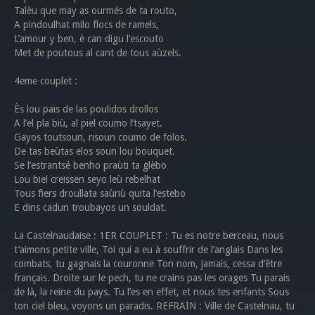
Talèu que may as ourmés de ta routo,
A pindoulhat milo flocs de ramels,
L’amour y ben, è can digu l’escouto
Met de poutous al cant de tous aùzels.
4eme couplet :
Ès lou païs de las poulidos drollos
A l’el pla biù, al piel coumo l’tsayet.
Gayos toutsoun, risoun coumo de folos.
De tas beùtas elos soun lou bouquet.
Se l’estrantsé benho praùti ta glèbo
Lou biel creissen seyo leù rebelhat
Tous fiers droullata saùriù quita l’estebo
E dins cadun troubayos un souldat.
La Castelnaudaise : 1ER COUPLET : Tu es notre berceau, nous
t’aimons petite ville, Toi qui a eu à souffrir de l’anglais Dans les
combats, tu gagnais la couronne Ton nom, jamais, cessa d’être
français. Droite sur le pech, tu ne crains pas les orages Tu parais
de là, la reine du pays. Tu l’es en effet, et nous tes enfants Sous
ton ciel bleu, voyons un paradis. REFRAIN : Ville de Castelnau, tu