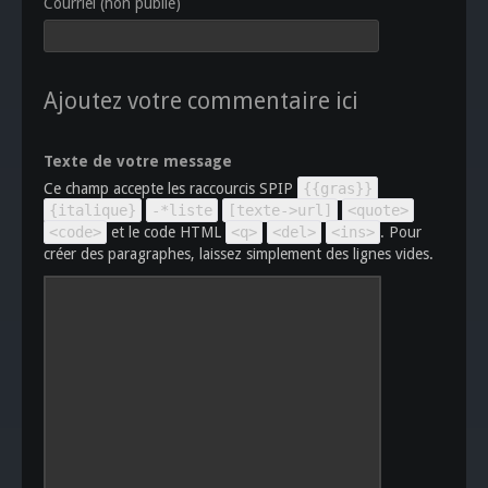
Courriel (non publié)
Ajoutez votre commentaire ici
Texte de votre message
Ce champ accepte les raccourcis SPIP
{{gras}}
{italique}
-*liste
[texte->url]
<quote>
<code>
et le code HTML
<q>
<del>
<ins>
. Pour
créer des paragraphes, laissez simplement des lignes vides.