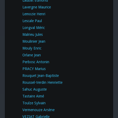
Laubat Edmond
Lavergne Maurice
Lemozie Henri
Lescale Paul
Longval Méric
Malrieu Jules
Moulinier Jean
Mouly Enric
Orlane Jean
Perbosc Antonin
PRACY Marius
Rouquet Jean-Baptiste
Roussel-Verdin Henriette
Sahuc Auguste
Tastaire Aimé
Toulze Sylvain
Vermenouze Arsène
VEZIAT Gabrielle