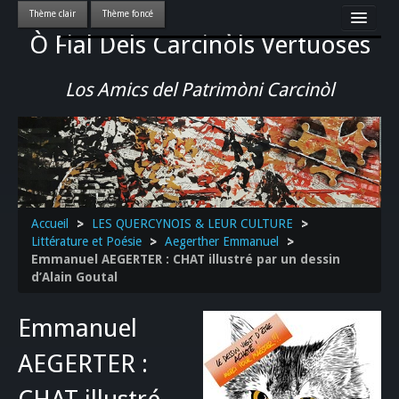
Ò Fial Dels Carcinòls Vertuoses
Accueil
LES QUERCYNOIS & LEUR CULTURE
Los Amics del Patrimòni Carcinòl
PATRIMOINE
GASTRONOMIE
ACTUALITE-CULTURE-EVENEMENTS LOCAUX
>>
Accueil
>
LES QUERCYNOIS & LEUR CULTURE
>
Littérature et Poésie
>
Aegerther Emmanuel
>
Emmanuel AEGERTER : CHAT illustré par un dessin
d’Alain Goutal
Emmanuel
AEGERTER :