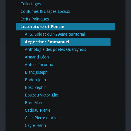
Collectages
Coutumes & Usages Locaux
Ecrits Politiques
Littérature et Poésie
A. S. Soldat du 129eme territorial
Aegerther Emmanuel
Anthologie des poètes Quercynois
Armand Léon
Auteur Inconnu
Blanc Joseph
Bodon Joan
Bosc Zéphir
Bouzou Victor-Elie
Burc Marc
Caddau Pierre
Calel Pierre et Alida
Cayre Henri